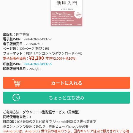
出版社
医学書院
電子版ISBN
978-4-260-64937-7
電子版発売日
2025/02/10
ページ数
120ページ
判型
B5
フォーマット
PDF（パソコンへのダウンロード不可）
¥2,200
電子版販売価格：
(本体¥2,000＋税10％)
印刷版ISBN
978-4-260-04937-5
印刷版発行年月
2025/01
カートに入れる
ちょっと立ち読み
ご利用方法
ダウンロード型配信サービス（買切型）
同時使用端末数
3
対応OS
iOS最新の２世代前まで / Android最新の２世代前まで
※コンテンツの使用にあたり、専用ビューアisho.jpが必要
※Androidは、Android２世代前の端末のうち、国内キャリア経由で販売されている端