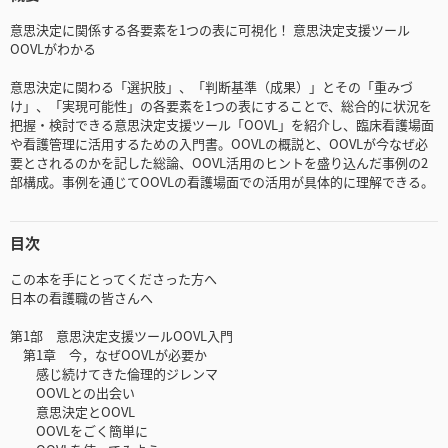
意思決定に関係する各要素を1つの表に可視化！ 意思決定支援ツール
OOVLがわかる
意思決定に関わる「選択肢」、「判断基準（成果）」とその「重みづ
け」、「実現可能性」の各要素を1つの表にすることで、総合的に状況を
把握・検討できる意思決定支援ツール「OOVL」を紹介し、臨床看護場面
や看護管理に活用するための入門書。OOVLの概説と、OOVLが今なぜ必
要とされるのかを記した総論、OOVL活用のヒントを盛り込んだ事例の2
部構成。事例を通じてOOVLの看護場面での活用が具体的に理解できる。
目次
この本を手にとってくださった方へ
日本の看護職の皆さんへ
第1部 意思決定支援ツールOOVL入門
第1章 今，なぜOOVLが必要か
感じ続けてきた倫理的ジレンマ
OOVLとの出会い
意思決定とOOVL
OOVLをごく簡単に