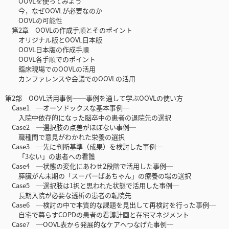
OOVLを使ってみよう
今，なぜOOVLが必要なのか
OOVLの可能性
第2章 OOVLの作成手順とそのポイント
オリジナル版とOOVL日本版
OOVL日本版の作成手順
OOVL各手順でのポイント
臨床現場でのOOVLの活用
カンファレンスや会議でのOOVLの活用
第2部 OOVL活用事例──事例を通して学ぶOOVLの使い方
Case1 ─オーソドックスな基本事例─
入院中依存的になった脳卒中の患者の退院先の選択
Case2 ─選択肢の点差がほぼない事例─
職種間で意見がわかれた栄養の選択
Case3 ─先に判断基準（成果）を検討した事例─
「3ない」の患者への看護
Case4 ─状態の変化にあわせ2段階で活用した事例─
膵臓がん末期の「スーパーばあちゃん」の療養の場の選択
Case5 ─選択肢は1択と思われた状態で活用した事例─
長期入院が必要な透析の患者の転院先
Case6 ─検討の中で本質的な課題を見出して再検討を行った事例─
自宅で暮らすCOPDの患者の看護計画と在宅マネジメント
Case7 ─OOVL表から発展的なケアへつなげた事例─