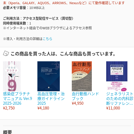
末（Xperia、GALAXY、AQUOS、ARROWS、Nexusなど）にて動作確認しています
必要メモリ容量
10 MB以上
ご利用方法
アクセス型配信サービス（買切型）
同時使用端末数
1
※インターネット経由でのWEBブラウザによるアクセス参照
※導入・利用方法の詳細は
こちら
この商品を買った人は、こんな商品も買っています。
感染症プラチナ
高血圧管理・治
血行動態ハンド
ジェネラリスト
マニュアル Ver.9
療ガイドライン
ブック
のための内科診
2025-2026
2025
¥4,950
断リファレン...
¥2,750
¥4,180
¥11,000
概要