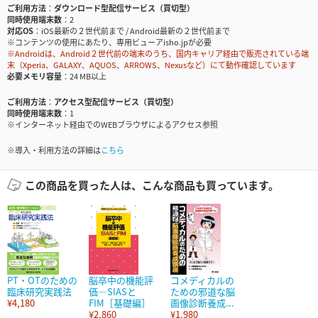
ご利用方法
ダウンロード型配信サービス（買切型）
同時使用端末数
2
対応OS
iOS最新の２世代前まで / Android最新の２世代前まで
※コンテンツの使用にあたり、専用ビューアisho.jpが必要
※Androidは、Android２世代前の端末のうち、国内キャリア経由で販売されている端
末（Xperia、GALAXY、AQUOS、ARROWS、Nexusなど）にて動作確認しています
必要メモリ容量
24 MB以上
ご利用方法
アクセス型配信サービス（買切型）
同時使用端末数
1
※インターネット経由でのWEBブラウザによるアクセス参照
※導入・利用方法の詳細は
こちら
この商品を買った人は、こんな商品も買っています。
PT・OTのための
脳卒中の機能評
コメディカルの
臨床研究実践法
価―SIASと
ための邪道な脳
¥4,180
FIM［基礎編］
画像診断養成...
¥2,860
¥1,980