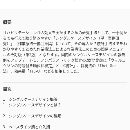
概要
リハビリテーション介入効果を実証するための研究手法として、一事例か
らでも行えて取り組みやすい「シングルケースデザイン（単一事例研
究）」（作業療法士協会推奨）について、その導入から統計手法までをわ
かりやすくまとめた作業療法士による作業療法士のための簡易マニュア
ルの改訂版（第2版）となります。国内のシングルケースデザインの報告
例をアップデートし、ノンパラメトリック検定の2群間比較に「ウィルコ
クソンの符号付き順位和検定」と「C統計」、目視法の「Theil-Sen
法」、効果量「Tau-U」などを加筆しました。
目次
1 シングルケースデザイン概論
1 シングルケースデザインとは？
2 シングルケースデザインの種類
3 ベースライン期と介入期