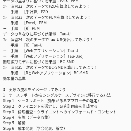
データの重なりに基づく効果量：PZD、PEM
≫ 演習22 次のデータでPZDを算出してみよう！
－ 手順 ［手計算］PZD
≫ 演習23 次のデータでPEMを算出してみよう！
－ 手順 ［Excel］PEM
－ 手順 ［R］PEM
データの重なりに基づく効果量：Tau-U
≫ 演習24 次のデータでTau-Uを算出してみよう！
－ 手順 ［R］Tau-U
－ 手順 ［Webアプリケーション］Tau-U
－ 手順 ［Webアプリケーション］Tau-Uadj
階層線形モデルに基づく効果量：BC-SMD
≫ 演習25 次のデータでBC-SMDを算出してみよう！
－ 手順 ［RとWebアプリケーション］BC-SMD
効果量の基準
3 実際の流れをイメージしてみよう
1 ケースレポートからシングルケースデザインに移行する方法
Step 1 ケースレポート（効果があるアプローチの選定）
Step 2 クライエントを選定し、研究計画書を作成する
Step 3 倫理審査・クライエントへのインフォームド・コンセント
Step 4 実施（データ収集）
Step 5 解析
Step 6 成果発表（学会発表、論文）