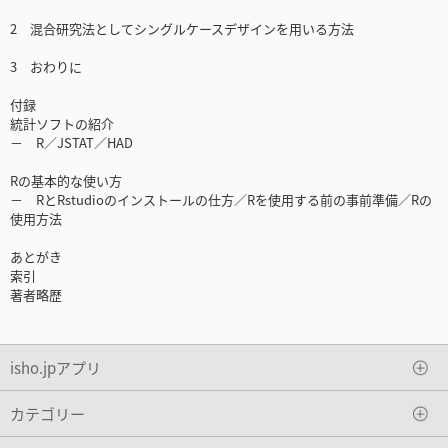
2 混合研究法としてシングルケースデザインを用いる方法
3 おわりに
付録
統計ソフトの紹介
－ R／JSTAT／HAD
Rの基本的な使い方
－ RとRstudioのインストールの仕方／Rを使用する前の事前準備／Rの
使用方法
あとがき
索引
著者略歴
isho.jpアプリ
カテゴリー