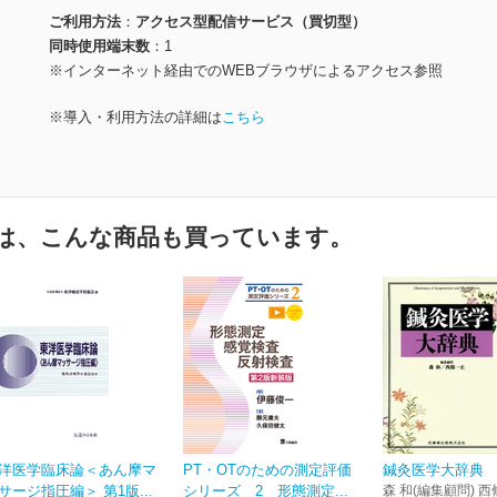
ご利用方法
アクセス型配信サービス（買切型）
同時使用端末数
1
※インターネット経由でのWEBブラウザによるアクセス参照
※導入・利用方法の詳細は
こちら
は、こんな商品も買っています。
洋医学臨床論＜あん摩マ
PT・OTのための測定評価
鍼灸医学大辞典
サージ指圧編＞ 第1版...
シリーズ 2 形態測定...
森 和(編集顧問) 西