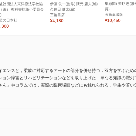
集顧問) 矢野 忠(
益社団法人東洋療法学校協
伊藤 俊一(監修) 隈元 庸夫(編)
員)
（編） 教科書執筆小委員会
久保田 健太(編)
医歯薬出版
)
三輪書店
¥10,450
道の日本社
¥4,180
,300
イエンスと，柔軟に対応するアートの部分を併せ持つ．双方を学ぶため
ション障害とリハビリテーションなどを取り上げた．単なる知識の羅列
さん」やコラムでは，実際の臨床場面などにも触れられる．学生や若いS