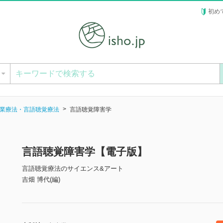
初め
ー
業療法・言語聴覚療法
言語聴覚障害学
言語聴覚障害学【電子版】
言語聴覚療法のサイエンス&アート
吉畑 博代(編)