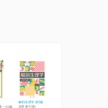
解剖生理学 第3版
條 一止(編
高野 廣子(著)