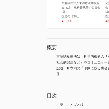
公益社団法人東洋療法学校協
公
会（編） 教科書執筆小委員会
会
(著)
(著
医道の日本社
医
¥3,300
¥3
概要
言語聴覚療法は，科学的根拠のサ
社会的発達など）やコミュニケー
記述．Ⅲ章内の「印象に残る患者
冊．
目次
Ⅰ章 ことばとは