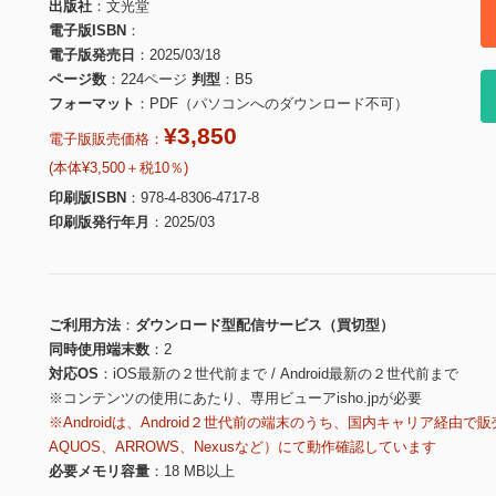
出版社
文光堂
電子版ISBN
電子版発売日
2025/03/18
ページ数
224ページ
判型
B5
フォーマット
PDF（パソコンへのダウンロード不可）
¥3,850
電子版販売価格：
(本体¥3,500＋税10％)
印刷版ISBN
978-4-8306-4717-8
印刷版発行年月
2025/03
ご利用方法
ダウンロード型配信サービス（買切型）
同時使用端末数
2
対応OS
iOS最新の２世代前まで / Android最新の２世代前まで
※コンテンツの使用にあたり、専用ビューアisho.jpが必要
※Androidは、Android２世代前の端末のうち、国内キャリア経由で販
AQUOS、ARROWS、Nexusなど）にて動作確認しています
必要メモリ容量
18 MB以上