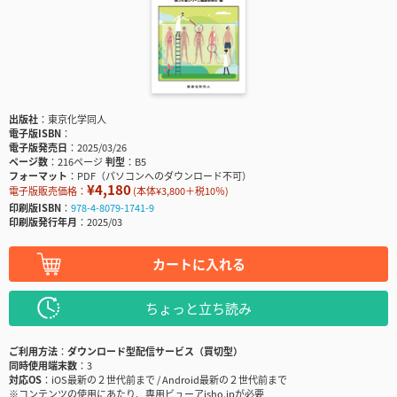
出版社
東京化学同人
電子版ISBN
電子版発売日
2025/03/26
ページ数
216ページ
判型
B5
フォーマット
PDF（パソコンへのダウンロード不可）
¥4,180
電子版販売価格：
(本体¥3,800＋税10％)
印刷版ISBN
978-4-8079-1741-9
印刷版発行年月
2025/03
カートに入れる
ちょっと立ち読み
ご利用方法
ダウンロード型配信サービス（買切型）
同時使用端末数
3
対応OS
iOS最新の２世代前まで / Android最新の２世代前まで
※コンテンツの使用にあたり、専用ビューアisho.jpが必要