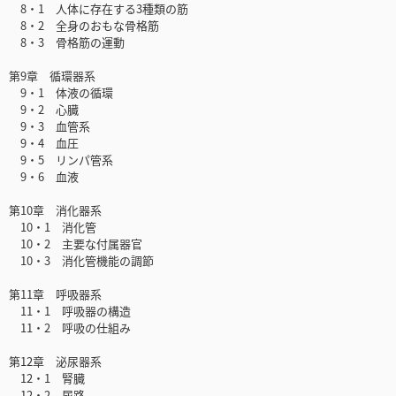
8・1 人体に存在する3種類の筋
8・2 全身のおもな骨格筋
8・3 骨格筋の運動
第9章 循環器系
9・1 体液の循環
9・2 心臓
9・3 血管系
9・4 血圧
9・5 リンパ管系
9・6 血液
第10章 消化器系
10・1 消化管
10・2 主要な付属器官
10・3 消化管機能の調節
第11章 呼吸器系
11・1 呼吸器の構造
11・2 呼吸の仕組み
第12章 泌尿器系
12・1 腎臓
12・2 尿路