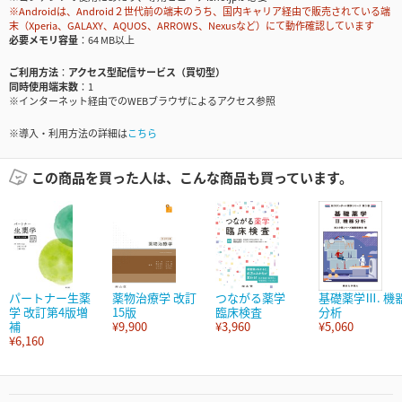
※Androidは、Android２世代前の端末のうち、国内キャリア経由で販売されている端
末（Xperia、GALAXY、AQUOS、ARROWS、Nexusなど）にて動作確認しています
必要メモリ容量
64 MB以上
ご利用方法
アクセス型配信サービス（買切型）
同時使用端末数
1
※インターネット経由でのWEBブラウザによるアクセス参照
※導入・利用方法の詳細は
こちら
この商品を買った人は、こんな商品も買っています。
パートナー生薬
薬物治療学 改訂
つながる薬学
基礎薬学Ⅲ. 機
学 改訂第4版増
15版
臨床検査
分析
補
¥9,900
¥3,960
¥5,060
¥6,160