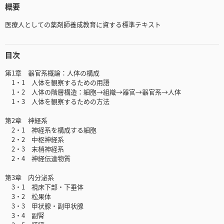
概要
医療人としての薬剤師養成教育に資する標準テキスト
目次
第1章 器官系概論：人体の構成
1・1 人体を観察するための用語
1・2 人体の階層構造：細胞→組織→器官→器官系→人体
1・3 人体を観察するための方法
第2章 神経系
2・1 神経系を構成する細胞
2・2 中枢神経系
2・3 末梢神経系
2・4 神経伝達物質
第3章 内分泌系
3・1 視床下部・下垂体
3・2 松果体
3・3 甲状腺・副甲状腺
3・4 副腎