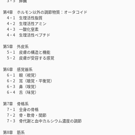
3・5 膵臓
第4章 ホルモン以外の調節物質：オータコイド
4・1 生理活性脂質
4・2 生理活性アミン
4・3 一酸化窒素
4・4 生理活性ペプチド
第5章 外皮系
5・1 皮膚の構造と機能
5・2 皮膚が受容する感覚
第6章 感覚器系
6・1 眼（視覚）
6・2 耳（聴覚・平衡覚）
6・3 鼻（嗅覚）
6・4 舌（味覚）
第7章 骨格系
7・1 全身の骨格
7・2 骨・軟骨・関節
7・3 骨代謝と血中カルシウム濃度の調節
第8章 筋系