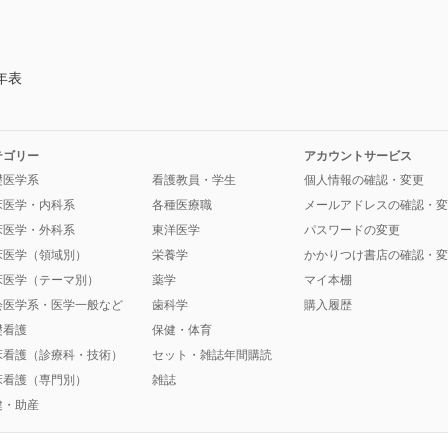
年表
テゴリー
アカウントサービス
礎医学系
看護教員・学生
個人情報の確認・変更
床医学・内科系
各種医療職
メールアドレスの確認・変
床医学・外科系
東洋医学
パスワードの変更
床医学（領域別）
栄養学
かかりつけ書店の確認・変
床医学（テーマ別）
薬学
マイ本棚
会医学系・医学一般など
歯科学
購入履歴
礎看護
保健・体育
床看護（診療科・技術）
セット・雑誌年間購読
床看護（専門別）
雑誌
健・助産