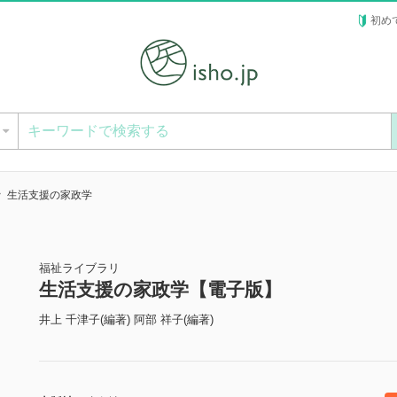
初め
ー
生活支援の家政学
福祉ライブラリ
生活支援の家政学【電子版】
井上 千津子(編著) 阿部 祥子(編著)