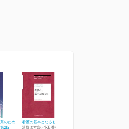
療系のため
看護の基本となるもの
第2版
湯槇 ます(訳) 小玉 香津子(訳)