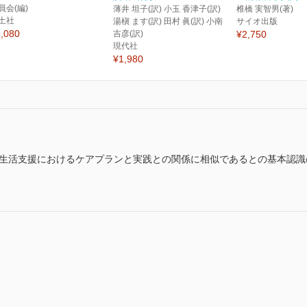
員会(編)
薄井 坦子(訳) 小玉 香津子(訳)
椎橋 実智男(著)
土社
湯槇 ます(訳) 田村 眞(訳) 小南
サイオ出版
,080
吉彦(訳)
¥2,750
現代社
¥1,980
,生活支援におけるケアプランと実践との関係に相似であるとの基本認識
。