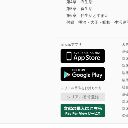
第4章 衣生活
第5章 食生活
第6章 住生活とすまい
付録 明治・大正・昭和 生活史
isho.jpアプリ
カ
基
臨
臨
臨
臨
社
シリアル番号をお持ちの方
基
シリアル番号登録
臨
臨
保