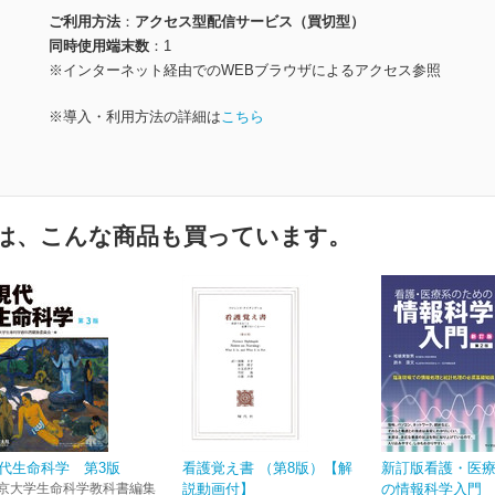
ご利用方法
アクセス型配信サービス（買切型）
同時使用端末数
1
※インターネット経由でのWEBブラウザによるアクセス参照
※導入・利用方法の詳細は
こちら
は、こんな商品も買っています。
代生命科学 第3版
看護覚え書 （第8版）【解
新訂版看護・医
京大学生命科学教科書編集
説動画付】
の情報科学入門 