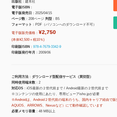
出版社
建帛社
電子版ISBN
電子版発売日
2025/04/15
ページ数
208ページ
判型
B5
フォーマット
PDF（パソコンへのダウンロード不可）
¥2,750
電子版販売価格：
(本体¥2,500＋税10％)
印刷版ISBN
978-4-7679-3342-9
印刷版発行年月
2009/06
ご利用方法
ダウンロード型配信サービス（買切型）
同時使用端末数
2
対応OS
iOS最新の２世代前まで / Android最新の２世代前まで
※コンテンツの使用にあたり、専用ビューアisho.jpが必要
※Androidは、Android２世代前の端末のうち、国内キャリア経由で販
AQUOS、ARROWS、Nexusなど）にて動作確認しています
必要メモリ容量
48 MB以上