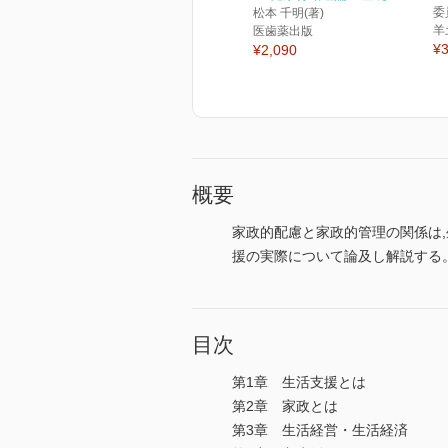
委
松本 千明(著)
羊
医歯薬出版
¥3
¥2,090
概要
家政的配慮と家政的管理の関係は
援の実際について論及し解説する
目次
第1章 生活支援とは
第2章 家政とは
第3章 生活経営・生活経済