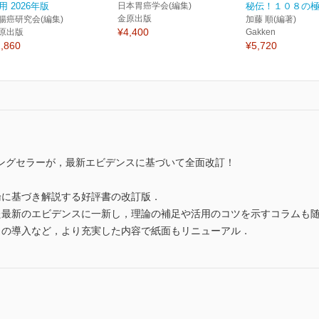
用 2026年版
日本胃癌学会(編集)
秘伝！１０８の
金原出版
腸癌研究会(編集)
加藤 順(編著)
¥4,400
原出版
Gakken
,860
¥5,720
ングセラーが，最新エビデンスに基づいて全面改訂！
論に基づき解説する好評書の改訂版．
た最新のエビデンスに一新し，理論の補足や活用のコツを示すコラムも
」の導入など，より充実した内容で紙面もリニューアル．