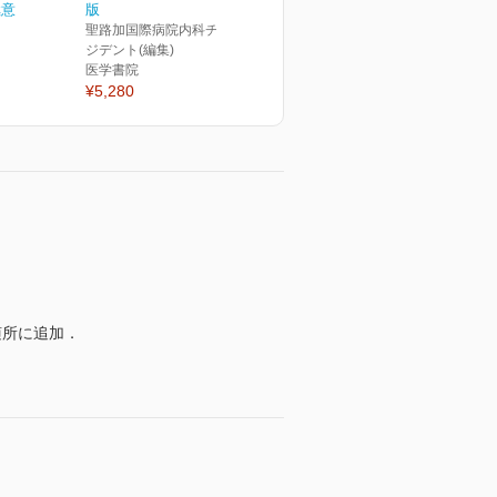
極意
版
聖路加国際病院内科チーフレ
ジデント(編集)
医学書院
¥5,280
随所に追加．