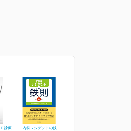
ＢＤ診療
内科レジデントの鉄則 第4