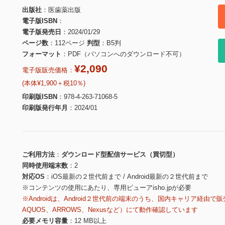
出版社
医歯薬出版
電子版ISBN
電子版発売日
2024/01/29
ページ数
112ページ
判型
B5判
フォーマット
PDF（パソコンへのダウンロード不可）
¥2,090
電子版販売価格：
(本体¥1,900＋税10％)
印刷版ISBN
978-4-263-71068-5
印刷版発行年月
2024/01
ご利用方法
ダウンロード型配信サービス（買切型）
同時使用端末数
2
対応OS
iOS最新の２世代前まで / Android最新の２世代前まで
※コンテンツの使用にあたり、専用ビューアisho.jpが必要
※Androidは、Android２世代前の端末のうち、国内キャリア経由で販
AQUOS、ARROWS、Nexusなど）にて動作確認しています
必要メモリ容量
12 MB以上