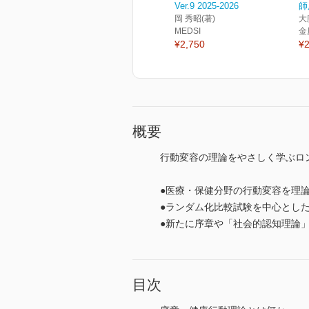
Ver.9 2025-2026
師
岡 秀昭(著)
大
MEDSI
金
¥2,750
¥2
概要
行動変容の理論をやさしく学ぶロ
●医療・保健分野の行動変容を理
●ランダム化比較試験を中心とし
●新たに序章や「社会的認知理論
目次