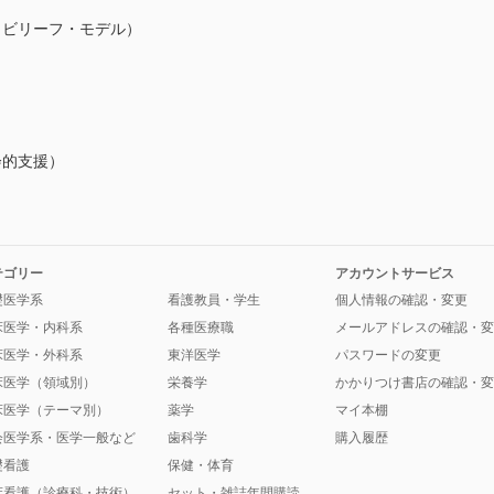
・ビリーフ・モデル）
会的支援）
テゴリー
アカウントサービス
礎医学系
看護教員・学生
個人情報の確認・変更
床医学・内科系
各種医療職
メールアドレスの確認・変
床医学・外科系
東洋医学
パスワードの変更
床医学（領域別）
栄養学
かかりつけ書店の確認・変
床医学（テーマ別）
薬学
マイ本棚
会医学系・医学一般など
歯科学
購入履歴
礎看護
保健・体育
床看護（診療科・技術）
セット・雑誌年間購読