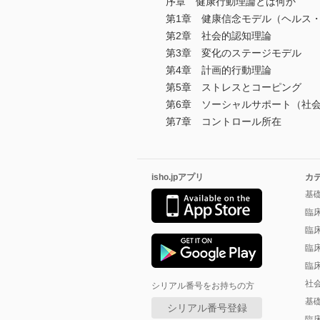
序章 健康行動理論とは何か
第1章 健康信念モデル（ヘルス
第2章 社会的認知理論
第3章 変化のステージモデル
第4章 計画的行動理論
第5章 ストレスとコーピング
第6章 ソーシャルサポート（社
第7章 コントロール所在
isho.jpアプリ
カ
基
臨
臨
臨
臨
社
シリアル番号をお持ちの方
基
シリアル番号登録
臨