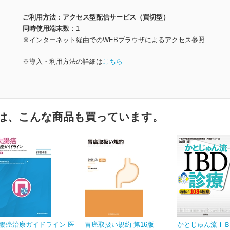
ご利用方法
アクセス型配信サービス（買切型）
同時使用端末数
1
※インターネット経由でのWEBブラウザによるアクセス参照
※導入・利用方法の詳細は
こちら
は、こんな商品も買っています。
腸癌治療ガイドライン 医
胃癌取扱い規約 第16版
かとじゅん流Ｉ