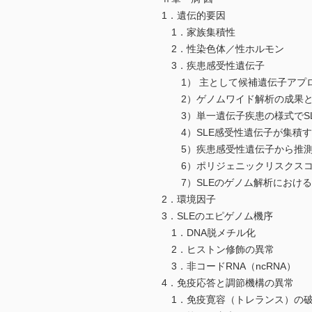
1．遺伝的要因
1．家族集積性
2．性染色体／性ホルモン
3．疾患感受性遺伝子
1） 主として候補遺伝子アプロ
2）ゲノムワイド解析の成果と
3）単一遺伝子疾患の様式でSL
4）SLE感受性遺伝子が集積す
5）疾患感受性遺伝子から推測さ
6）ポリジェニックリスクスコア
7）SLEのゲノム解析における
2．環境因子
3．SLEのエピゲノム機序
1．DNA脱メチル化
2．ヒストン修飾の異常
3．非コードRNA（ncRNA）
4．免疫応答と調節機構の異常
1．免疫寛容（トレランス）の