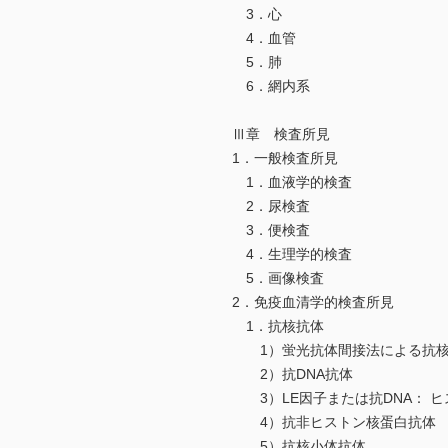
3．心
4．血管
5．肺
6．網内系
Ⅲ章 検査所見
1．一般検査所見
1．血液学的検査
2．尿検査
3．便検査
4．生理学的検査
5．画像検査
2．免疫血清学的検査所見
1．抗核抗体
1）蛍光抗体間接法による抗核
2）抗DNA抗体
3）LE因子または抗DNA： ヒ
4）抗非ヒストン核蛋白抗体
5）抗核小体抗体