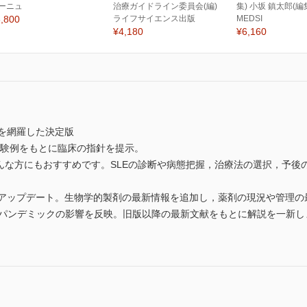
ーニュ
治療ガイドライン委員会(編)
集) 小坂 鎮太郎(編
,800
ライフサイエンス出版
MEDSI
¥4,180
¥6,160
”を網羅した決定版
自験例をもとに臨床の指針を提示。
……そんな方にもおすすめです。SLEの診断や病態把握，治療法の選択，予
幅アップデート。生物学的製剤の最新情報を追加し，薬剤の現況や管理の
-19パンデミックの影響を反映。旧版以降の最新文献をもとに解説を一新し