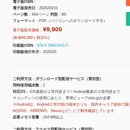
電子版ISBN
電子版発売日
2025/03/31
ページ数
454ページ
判型
B5
フォーマット
PDF（パソコンへのダウンロード不可）
¥9,900
電子版販売価格：
(本体¥9,000＋税10％)
印刷版ISBN
978-4-7849-5415-5
印刷版発行年月
2025/03
ご利用方法
ダウンロード型配信サービス（買切型）
同時使用端末数
2
対応OS
iOS最新の２世代前まで / Android最新の２世代前まで
※コンテンツの使用にあたり、専用ビューアisho.jpが必要
※Androidは、Android２世代前の端末のうち、国内キャリア経由で販
AQUOS、ARROWS、Nexusなど）にて動作確認しています
必要メモリ容量
154 MB以上
ご利用方法
アクセス型配信サービス（買切型）