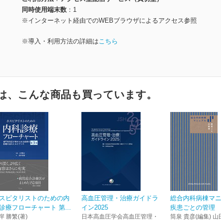
同時使用端末数
1
※インターネット経由でのWEBブラウザによるアクセス参照
※導入・利用方法の詳細は
こちら
は、こんな商品も買っています。
スピタリストのための内
高血圧管理・治療ガイドラ
総合内科病棟マ
診療フローチャート 第...
イン2025
疾患ごとの管理
岸 勝繁(著)
日本高血圧学会高血圧管理・
筒泉 貴彦(編集) 山