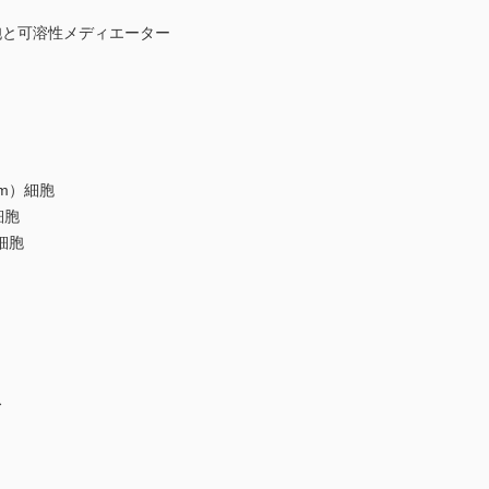
と可溶性メディエーター
m）細胞
細胞
細胞
ス