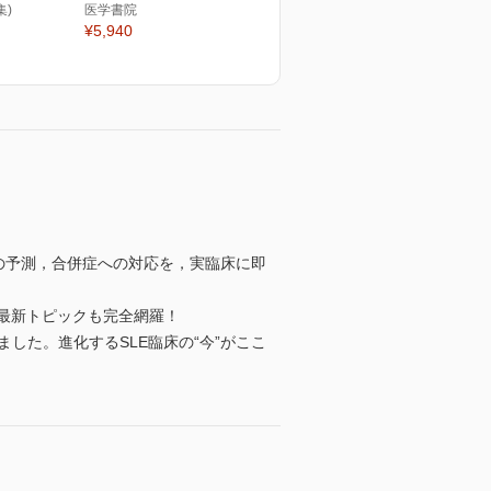
集)
医学書院
¥5,940
後の予測，合併症への対応を，実臨床に即
最新トピックも完全網羅！
ました。進化するSLE臨床の“今”がここ