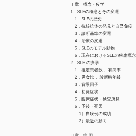
Ⅰ章 概念・疫学
1．SLEの概念とその変遷
1．SLEの歴史
2．抗核抗体の発見と自己免疫
3．診断基準の変遷
4．治療の変遷
5．SLEのモデル動物
6．現在におけるSLEの疾患概念
2．SLE の疫学
1．推定患者数， 有病率
2．男女比， 診断時年齢
3．背景因子
4．初発症状
5．臨床症状・検査所見
6．予後・死因
1）自験例の成績
2）最近の動向
Ⅱ章 病 因