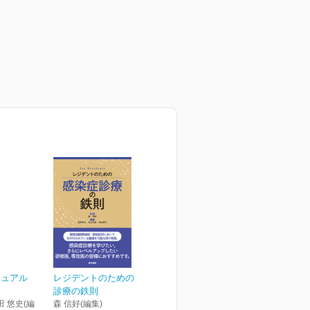
ニュアル
レジデントのための感染症
診療の鉄則
田 悠史(編
森 信好(編集)