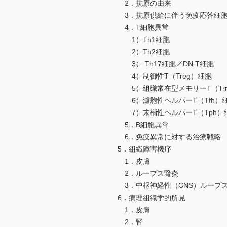
2．抗原の由来
3．抗原供給に伴う免疫応答細胞
4．T細胞異常
1）Th1細胞
2）Th2細胞
3） Th17細胞／DN T細胞
4）制御性T（Treg）細胞
5）組織常在型メモリーT（Tr
6）濾胞性ヘルパーT（Tfh）
7）末梢性ヘルパーT（Tph）
5．B細胞異常
6．免疫異常に対する治療戦略
5．組織障害機序
1．皮膚
2．ループス腎炎
3．中枢神経性（CNS）ループ
6．病理組織学的所見
1．皮膚
2．腎