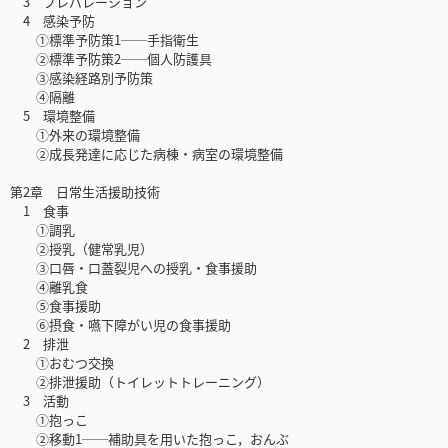
3 プレパレーション
4 感染予防
①標準予防策1──手指衛生
②標準予防策2──個人防護具
③感染経路別予防策
④隔離
5 環境整備
①外来の環境整備
②成長発達に応じた病棟・病室の環境整備
第2章 日常生活援助技術
1 食事
①調乳
②授乳（健常乳児）
③口唇・口蓋裂児への授乳・食事援助
④離乳食
⑤食事援助
⑥摂食・嚥下障がい児の食事援助
2 排泄
①おむつ交換
②排泄援助（トイレットトレーニング）
3 活動
①抱っこ
②移動1──補助具を用いた抱っこ，おんぶ