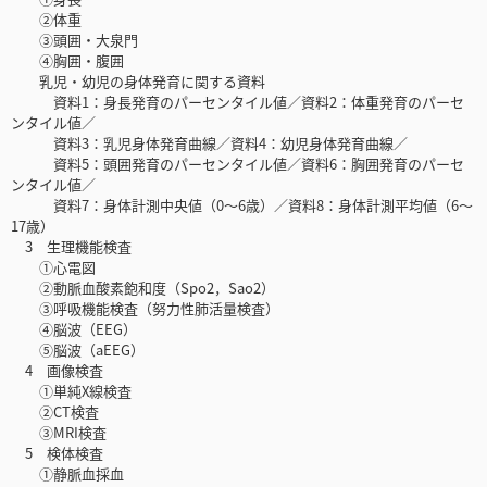
②体重
③頭囲・大泉門
④胸囲・腹囲
乳児・幼児の身体発育に関する資料
資料1：身長発育のパーセンタイル値／資料2：体重発育のパーセ
ンタイル値／
資料3：乳児身体発育曲線／資料4：幼児身体発育曲線／
資料5：頭囲発育のパーセンタイル値／資料6：胸囲発育のパーセ
ンタイル値／
資料7：身体計測中央値（0～6歳）／資料8：身体計測平均値（6～
17歳）
3 生理機能検査
①心電図
②動脈血酸素飽和度（Spo2，Sao2）
③呼吸機能検査（努力性肺活量検査）
④脳波（EEG）
⑤脳波（aEEG）
4 画像検査
①単純X線検査
②CT検査
③MRI検査
5 検体検査
①静脈血採血