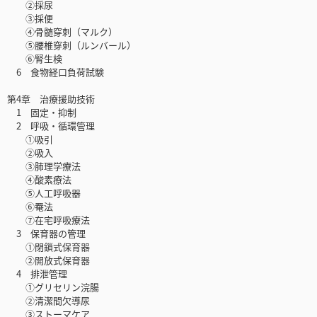
②採尿
③採便
④骨髄穿刺（マルク）
⑤腰椎穿刺（ルンバール）
⑥腎生検
6 食物経口負荷試験
第4章 治療援助技術
1 固定・抑制
2 呼吸・循環管理
①吸引
②吸入
③肺理学療法
④酸素療法
⑤人工呼吸器
⑥罨法
⑦在宅呼吸療法
3 保育器の管理
①閉鎖式保育器
②開放式保育器
4 排泄管理
①グリセリン浣腸
②清潔間欠導尿
③ストーマケア