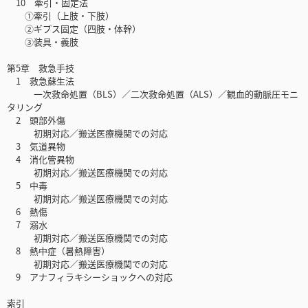
10 牽引・固定法
①牽引（上肢・下肢）
②ギプス固定（四肢・体幹）
③装具・義肢
第5章 救急手技
1 救急蘇生法
一次救命処置（BLS）／二次救命処置（ALS）／観血的動脈圧モニ
タリング
2 頭部外傷
初期対応／搬送医療機関での対応
3 気道異物
4 消化管異物
初期対応／搬送医療機関での対応
5 中毒
初期対応／搬送医療機関での対応
6 熱傷
7 溺水
初期対応／搬送医療機関での対応
8 熱中症（暑熱障害）
初期対応／搬送医療機関での対応
9 アナフィラキシーショックへの対応
索引