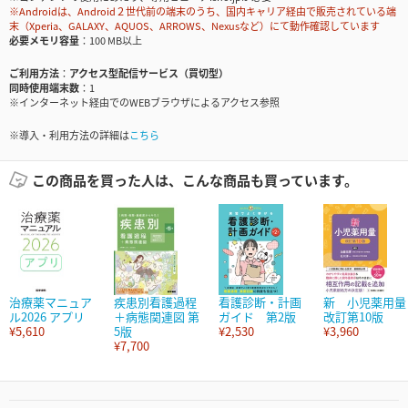
※Androidは、Android２世代前の端末のうち、国内キャリア経由で販売されている端
末（Xperia、GALAXY、AQUOS、ARROWS、Nexusなど）にて動作確認しています
必要メモリ容量
100 MB以上
ご利用方法
アクセス型配信サービス（買切型）
同時使用端末数
1
※インターネット経由でのWEBブラウザによるアクセス参照
※導入・利用方法の詳細は
こちら
この商品を買った人は、こんな商品も買っています。
治療薬マニュア
疾患別看護過程
看護診断・計画
新 小児薬用量
ル2026 アプリ
＋病態関連図 第
ガイド 第2版
改訂第10版
¥5,610
5版
¥2,530
¥3,960
¥7,700