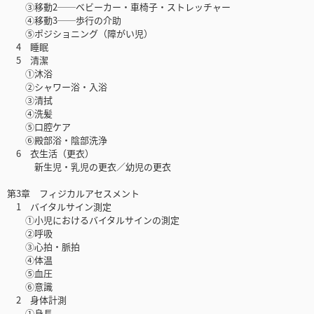
③移動2──ベビーカー・車椅子・ストレッチャー
④移動3──歩行の介助
⑤ポジショニング（障がい児）
4 睡眠
5 清潔
①沐浴
②シャワー浴・入浴
③清拭
④洗髪
⑤口腔ケア
⑥殿部浴・陰部洗浄
6 衣生活（更衣）
新生児・乳児の更衣／幼児の更衣
第3章 フィジカルアセスメント
1 バイタルサイン測定
①小児におけるバイタルサインの測定
②呼吸
③心拍・脈拍
④体温
⑤血圧
⑥意識
2 身体計測
①身長