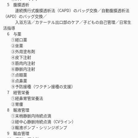
5 腹膜透析
連続携行式腹膜透析法（CAPD）のバッグ交換／自動腹膜透析法
（APD）のバッグ交換／
入浴方法／カテーテル出口部のケア／子どもの自己管理／日常生
活指導
6 与薬
①経口薬
②坐薬
③外用塗布剤
④皮下注射
⑤筋肉内注射
⑥静脈内注射
⑦点眼薬
⑧点鼻薬
⑨予防接種（ワクチン接種の支援）
7 経管栄養
①経鼻胃管栄養法
②胃瘻
8 輸液管理
①末梢静脈内持続点滴
②経中心静脈持続点滴（CVライン）
③輸液ポンプ・シリンジポンプ
9 輸血管理