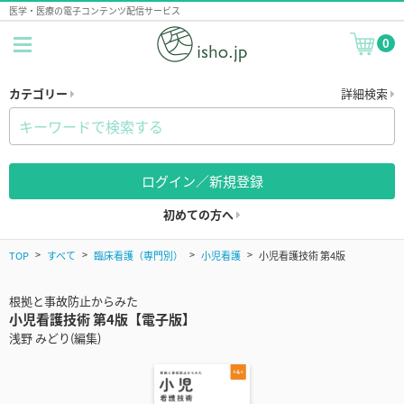
医学・医療の電子コンテンツ配信サービス
0
カテゴリー
詳細検索
ログイン／新規登録
初めての方へ
TOP
すべて
臨床看護（専門別）
小児看護
小児看護技術 第4版
根拠と事故防止からみた
小児看護技術 第4版【電子版】
浅野 みどり(編集)