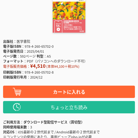
出版社
医学書院
電子版ISBN
978-4-260-65702-0
電子版発売日
2025/04/01
ページ数
592ページ
判型
A5
フォーマット
PDF（パソコンへのダウンロード不可）
¥4,510
電子版販売価格：
(本体¥4,100＋税10％)
印刷版ISBN
978-4-260-05702-8
印刷版発行年月
2024/12
カートに入れる
ちょっと立ち読み
ご利用方法
ダウンロード型配信サービス（買切型）
同時使用端末数
3
対応OS
iOS最新の２世代前まで / Android最新の２世代前まで
※コンテンツの使用にあたり、専用ビューアisho.jpが必要