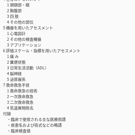
1 頭頸部・眼
2 胸腹部
3 四 肢
4 その他の部位
5 機器を用いたアセスメント
1 心電図計
2 その他の検査機器
3 アプリケーション
6 評価スケール・指標を用いたアセスメント
1 痛 み
2 糞便状態
3 日常生活活動（ADL）
4 脳神経
5 泌尿器系
7 救命救急手技
1 救命救急の技術
2 一次救命救急
3 二次救命救急
4 気道異物除去
付録
・臨床で使用される主な医療用語
・疾患名および術式などの略語
・臨床検査値