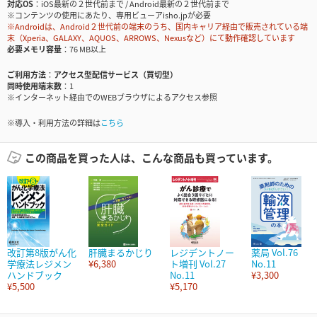
対応OS
iOS最新の２世代前まで / Android最新の２世代前まで
※コンテンツの使用にあたり、専用ビューアisho.jpが必要
※Androidは、Android２世代前の端末のうち、国内キャリア経由で販売されている端
末（Xperia、GALAXY、AQUOS、ARROWS、Nexusなど）にて動作確認しています
必要メモリ容量
76 MB以上
ご利用方法
アクセス型配信サービス（買切型）
同時使用端末数
1
※インターネット経由でのWEBブラウザによるアクセス参照
※導入・利用方法の詳細は
こちら
この商品を買った人は、こんな商品も買っています。
改訂第8版がん化
肝臓まるかじり
レジデントノー
薬局 Vol.76
学療法レジメン
¥6,380
ト増刊 Vol.27
No.11
ハンドブック
No.11
¥3,300
¥5,500
¥5,170