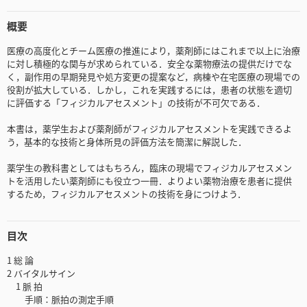
概要
医療の高度化とチーム医療の推進により，薬剤師にはこれまで以上に治療
に対し積極的な関与が求められている．安全な薬物療法の提供だけでな
く，副作用の早期発見や処方変更の提案など，病棟や在宅医療の現場での
役割が拡大している．しかし，これを実践するには，患者の状態を適切
に評価する「フィジカルアセスメント」の技術が不可欠である．
本書は，薬学生および薬剤師がフィジカルアセスメントを実践できるよ
う，基本的な技術と身体所見の評価方法を簡潔に解説した．
薬学生の教科書としてはもちろん，臨床の現場でフィジカルアセスメン
トを活用したい薬剤師にも役立つ一冊．よりよい薬物治療を患者に提供
するため，フィジカルアセスメントの技術を身につけよう．
目次
1 総 論
2 バイタルサイン
1 脈 拍
手順：脈拍の測定手順