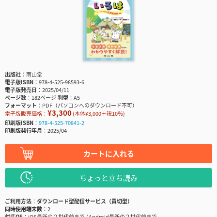
出版社
南山堂
電子版ISBN
978-4-525-98593-6
電子版発売日
2025/04/11
ページ数
182ページ
判型
A5
フォーマット
PDF（パソコンへのダウンロード不可）
¥3,300
電子版販売価格：
(本体¥3,000＋税10％)
印刷版ISBN
978-4-525-70841-2
印刷版発行年月
2025/04
カートに入れる
ちょっと立ち読み
ご利用方法
ダウンロード型配信サービス（買切型）
同時使用端末数
2
対応OS
iOS最新の２世代前まで / Android最新の２世代前まで