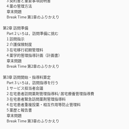
3 契約書と重要事項説明書
4 薬の管理方法
章末問題
Break Time 第1章のふりかえり
第2章 訪問準備
Part 2 いろは，訪問準備に挑む
1 訪問指示
2 介護保険制度
3 在宅移行初期管理料
4 薬学的管理指導計画（計画書）
章末問題
Break Time 第2章のふりかえり
第3章 訪問開始・指導料算定
Part 3 いろは，訪問指導を行う
1 サービス担当者会議
2 在宅患者訪問薬剤管理指導料/ 居宅療養管理指導費
3 在宅患者緊急訪問薬剤管理指導料
4 在宅患者重複投薬・相互作用等防止管理料
5 薬歴と報告書
章末問題
Break Time 第3章のふりかえり