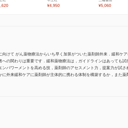
土社
羊土社
三輪書店
,620
¥4,950
¥5,060
に向けて がん薬物療法からいち早く加算がついた薬剤師外来．緩和ケ
者への関わりは重要です．緩和薬物療法は，ガイドラインはあっても試
エンパワーメントを高める技，薬剤師のアセスメント力，提案力が試さ
かに外来緩和ケアに薬剤師が主体的に携わる体制を構築するか，また薬