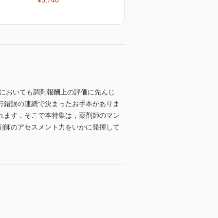
¥3,740
アにおいても調剤報酬上の評価に先んじ
行錯誤の連続で決まったお手本がありま
れます．そこで本特集は，薬剤師のマン
剤師のアセスメント力をいかに発揮して