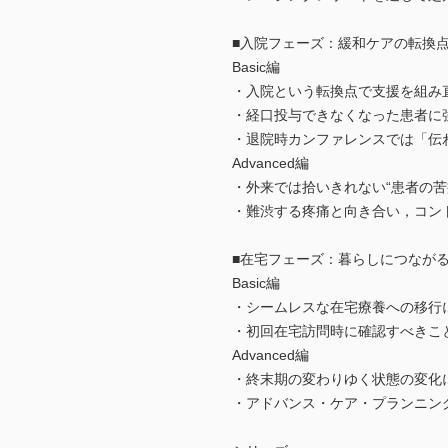
■入院フェーズ：緩和ケアの転換点
Basic編
・入院という転換点で支援を組み
・経口投与できなくなった患者に
・退院時カンファレンスでは「伝
Advanced編
・外来では拾いきれない“患者の苦
・難渋する疼痛と向き合い，コン
■在宅フェーズ：暮らしにつなが
Basic編
・シームレスな在宅療養への移行
・初回在宅訪問時に確認すべきこ
Advanced編
・終末期の変わりゆく状態の変化
・アドバンス・ケア・プランニン