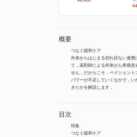
¥4,400
羊
¥4
概要
つなぐ緩和ケア
外来からはじまる切れ目ない連携
て，薬剤師による外来がん疼痛患
せん．だからこそ，ペイシェント
パワーが不足していくなかで，い
きたかを解説します．
目次
特集
つなぐ緩和ケア