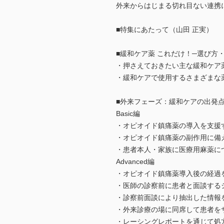
外来からはじまる切れ目ない連携
■特集にあたって（山田 正実）
■緩和ケア薬 これだけ！─選び方
・押さえておきたい主な緩和ケア
・緩和ケアで使用するさまざまな
■外来フェーズ：緩和ケアの出発点
Basic編
・オピオイド鎮痛薬の導入を支援
・オピオイド鎮痛薬の副作用に備
・患者本人・家族に医療用麻薬に
Advanced編
・オピオイド鎮痛薬導入後の経過
・医師の診察前に患者と面談する
・診察前面談により抽出した情報
・外来診療の場に同席して患者を
・レーシングレポートを通じて処