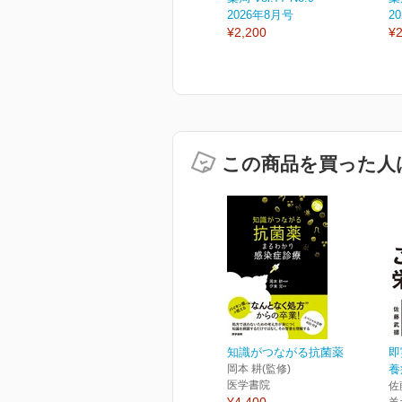
2026年8月号
2
¥2,200
¥2
この商品を買った人
知識がつながる抗菌薬
即
岡本 耕(監修)
養
医学書院
佐