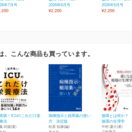
026年7月号
2026年6月号
2026年5月号
,200
¥2,200
¥2,200
は、こんな商品も買っています。
実践！ICUのこれだけ栄
病棟指示と頻用薬の使い
循環とは何か？
療法
方 決定版
循環の生理学
藤 武揚(著)
松原 知康(編)
中村 謙介(著)