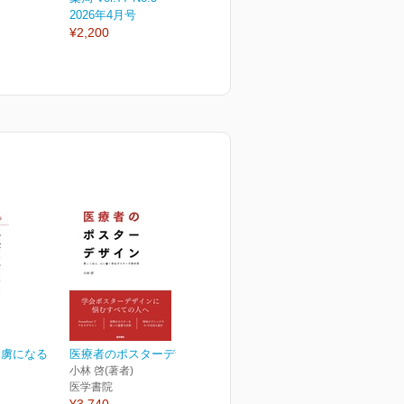
2026年4月号
2026年3月増刊号
2
¥2,200
¥3,850
¥
 虜になる
医療者のポスターデザイン
小林 啓(著者)
医学書院