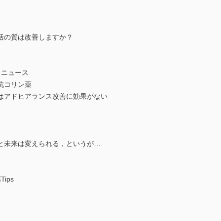
活の質は改善しますか？
ュニュース
抗コリン薬
信はアドヒアランス改善に効果がない
と未来は変えられる，というが…
ips