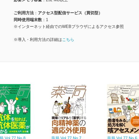
ご利用方法
アクセス型配信サービス（買切型）
同時使用端末数
1
※インターネット経由でのWEBブラウザによるアクセス参照
※導入・利用方法の詳細は
こちら
 Vol.77 No.8
薬局 Vol.77 No.7
薬局 Vol.77 No.6