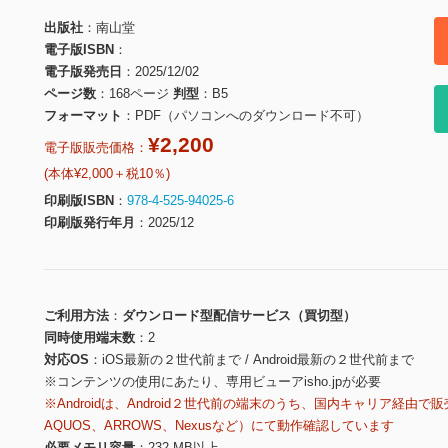
出版社
南山堂
電子版ISBN
電子版発売日
2025/12/02
ページ数
168ページ
判型
B5
フォーマット
PDF（パソコンへのダウンロード不可）
¥2,200
電子版販売価格：
(本体¥2,000＋税10％)
印刷版ISBN
978-4-525-94025-6
印刷版発行年月
2025/12
ご利用方法
ダウンロード型配信サービス（買切型）
同時使用端末数
2
対応OS
iOS最新の２世代前まで / Android最新の２世代前まで
※コンテンツの使用にあたり、専用ビューアisho.jpが必要
※Androidは、Android２世代前の端末のうち、国内キャリア経由で販
AQUOS、ARROWS、Nexusなど）にて動作確認しています
必要メモリ容量
232 MB以上