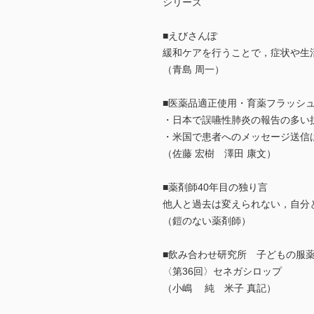
シリーズ
■えびさんぽ
緩和ケアを行うことで，症状や生
（青島 周一）
■医薬品適正使用・育薬フラッシ
・日本で誤嚥性肺炎の報告の多い
・‌米国で患者へのメッセージ送
（佐藤 宏樹 澤田 康文）
■薬剤師40年目の独り言
他人と過去は変えられない，自分
（鎧のない薬剤師）
■飲み合わせ研究所 子どもの服薬T
〈第36回〉セネガシロップ
（小嶋 純 米子 真記）