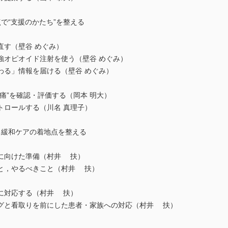
で“支援のかたち”を整える
直す（壁谷 めぐみ）
強オピオイド注射を使う（壁谷 めぐみ）
わる」情報を届ける（壁谷 めぐみ）
痛”を確認・評価する（岡本 明大）
トロールする（川名 真理子）
る緩和ケアの着地点を整える
に向けた準備（村井 扶）
と，やるべきこと（村井 扶）
に対応する（村井 扶）
グと看取りを前にした患者・家族への対応（村井 扶）