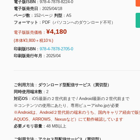
電子版ISBN
978-4-7878-8224-0
電子版発売日
2025/04/18
ページ数
152ページ
判型
A5
フォーマット
PDF（パソコンへのダウンロード不可）
¥4,180
電子版販売価格：
(本体¥3,800＋税10％)
印刷版ISBN
978-4-7878-2705-0
印刷版発行年月
2025/04
ご利用方法
ダウンロード型配信サービス（買切型）
同時使用端末数
2
対応OS
iOS最新の２世代前まで / Android最新の２世代前まで
※コンテンツの使用にあたり、専用ビューアisho.jpが必要
※Androidは、Android２世代前の端末のうち、国内キャリア経由で販
AQUOS、ARROWS、Nexusなど）にて動作確認しています
必要メモリ容量
48 MB以上
ご利用方法
アクセス型配信サービス（買切型）