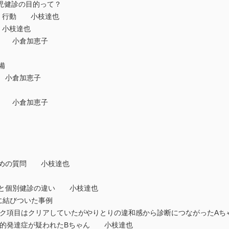
歳児健診の目的って？
達，行動 小枝達也
 小枝達也
？ 小倉加恵子
備
 小倉加恵子
担 小倉加恵子
ための質問 小枝達也
診と個別健診の違い 小枝達也
断に結びついた事例
ェック項目はクリアしていたがやりとりの違和感から診断につながったA
度知的発達症が疑われたBちゃん 小枝達也