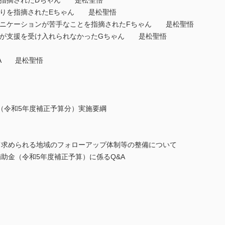
動を指摘されたDちゃん 是松聖悟
見知りを指摘されたEちゃん 是松聖悟
ミュニケーションが苦手なことを指摘されたFちゃん 是松聖悟
護者が支援を受け入れられなかったGちゃん 是松聖悟
&A 是松聖悟
令和5年度補正予算分）実施要綱
求められる地域のフォローアップ体制等の整備について
助金（令和5年度補正予算）に係るQ&A