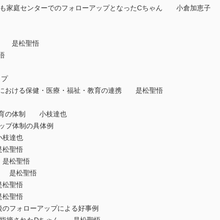
こども家庭センターでのフォローアップとなったCちゃん 小倉加恵子
割 是松聖悟
悟
ップ
制における保健・医療・福祉・教育の連携 是松聖悟
教育の体制 小枝達也
ーアップ体制の具体例
小枝達也
是松聖悟
 是松聖悟
市 是松聖悟
是松聖悟
是松聖悟
その後のフォローアップによる好事例