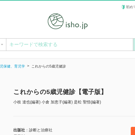
初め
ー
児保健、育児学
これからの5歳児健診
これからの5歳児健診【電子版】
小枝 達也(編著) 小倉 加恵子(編著) 是松 聖悟(編著)
出版社
診断と治療社