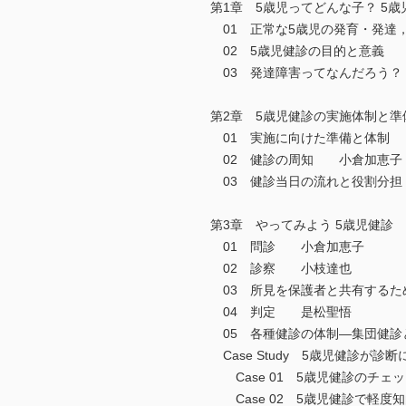
第1章 5歳児ってどんな子？ 5
01 正常な5歳児の発育・発
02 5歳児健診の目的と意義
03 発達障害ってなんだろう
第2章 5歳児健診の実施体制と準
01 実施に向けた準備と体制
02 健診の周知 小倉加恵子
03 健診当日の流れと役割分
第3章 やってみよう 5歳児健診
01 問診 小倉加恵子
02 診察 小枝達也
03 所見を保護者と共有する
04 判定 是松聖悟
05 各種健診の体制―集団健
Case Study 5歳児健診が診
Case 01 5歳児健診のチ
Case 02 5歳児健診で軽