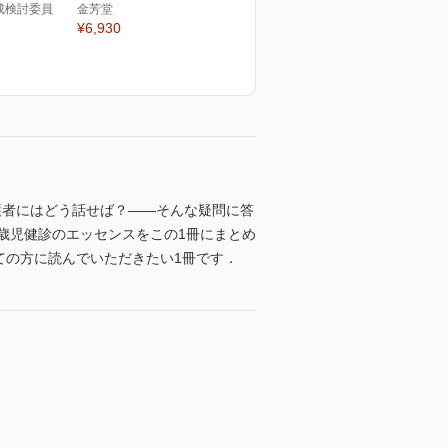
成検討委員
金芳堂
¥6,930
護者にはどう話せば？――そんな疑問に答
歳児健診のエッセンスをこの1冊にまとめ
ての方に読んでいただきたい1冊です．