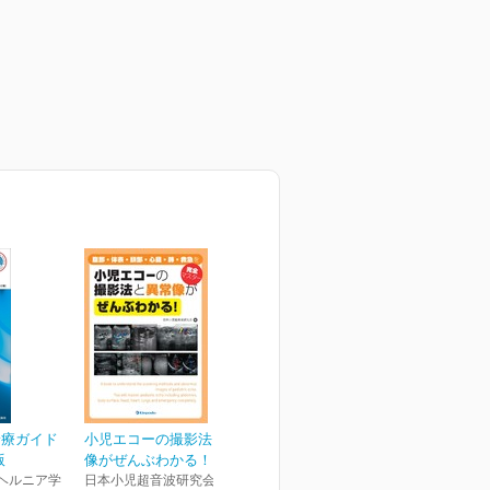
診療ガイド
小児エコーの撮影法と異常
版
像がぜんぶわかる！ 腹...
ヘルニア学
日本小児超音波研究会(編集)