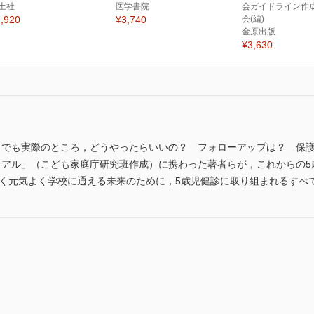
土社
医学書院
会ガイドライン作
,920
¥3,740
会(編)
金原出版
¥3,630
 でも実際のところ，どうやったらいいの？ フォローアップは？ 保
ュアル」（こども家庭庁研究班作成）に携わった著者らが，これからの5
しく元気よく学校に通える未来のために，5歳児健診に取り組まれるすべ