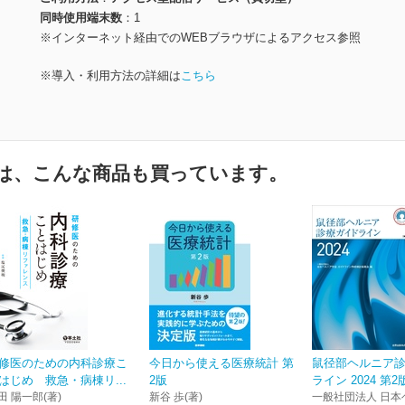
同時使用端末数
1
※インターネット経由でのWEBブラウザによるアクセス参照
※導入・利用方法の詳細は
こちら
は、こんな商品も買っています。
修医のための内科診療こ
今日から使える医療統計 第
鼠径部ヘルニア
はじめ 救急・病棟リ...
2版
ライン 2024 第2
田 陽一郎(著)
新谷 歩(著)
一般社団法人 日本