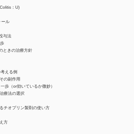
litis：U)
ォール
投与法
一歩
のときの治療方針
か考える例
その副作用
一歩（or効いているか微妙）
治療法の選択
るチオプリン製剤の使い方
え方