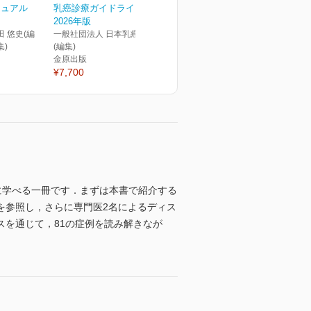
ニュアル
乳癌診療ガイドライン
2026年版
田 悠史(編
一般社団法人 日本乳癌学会
集)
(編集)
金原出版
¥7,700
に学べる一冊です．まずは本書で紹介する
を参照し，さらに専門医2名によるディス
を通じて，81の症例を読み解きなが