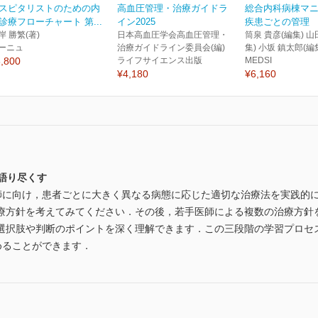
スピタリストのための内
高血圧管理・治療ガイドラ
総合内科病棟マ
診療フローチャート 第...
イン2025
疾患ごとの管理
岸 勝繁(著)
日本高血圧学会高血圧管理・
筒泉 貴彦(編集) 山
ーニュ
治療ガイドライン委員会(編)
集) 小坂 鎮太郎(編
,800
ライフサイエンス出版
MEDSI
¥4,180
¥6,160
語り尽くす
医師に向け，患者ごとに大きく異なる病態に応じた適切な治療法を実践的
療方針を考えてみてください．その後，若手医師による複数の治療方針
選択肢や判断のポイントを深く理解できます．この三段階の学習プロセス
めることができます．