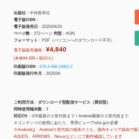
出版社
中外医学社
電子版ISBN
電子版発売日
2025/04/24
ページ数
272ページ
判型
A5判
フォーマット
PDF（パソコンへのダウンロード不可）
¥4,840
電子版販売価格：
(本体¥4,400＋税10％)
印刷版ISBN
978-4-498-14062-2
印刷版発行年月
2025/04
ご利用方法
ダウンロード型配信サービス（買切型）
同時使用端末数
3
対応OS
iOS最新の２世代前まで / Android最新の２世代前まで
※コンテンツの使用にあたり、専用ビューアisho.jpが必要
※Androidは、Android２世代前の端末のうち、国内キャリア経由で販
AQUOS、ARROWS、Nexusなど）にて動作確認しています