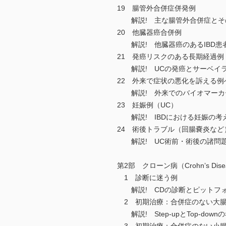
19 腸管外合併症併発例
解説! 主な腸管外合併症とそ
20 他臓器癌合併例
解説! 他臓器癌のあるIBD患
21 発癌リスクのある長期経過例
解説! UCの発癌とサーベイ
22 外来で症状の悪化を訴える例
解説! 外来でのバイオマーカ
23 妊娠例（UC）
解説! IBDにおける妊娠の考
24 術後トラブル（回腸嚢炎など
解説! UC術前・術後の諸問
第2部 クローン病（Crohnʼs Dise
1 診断に迷う例
解説! CDの診断とピットフ
2 初期治療：合併症のない大
解説! Step-upとTop-down