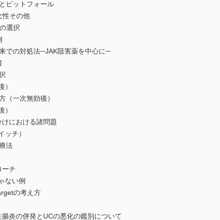
とピットフォール
い女性その他
Kの選択
例
での対処法─JAK阻害薬を中心に─
者
択
後）
方（一次無効後）
後）
分けにおける諸問題
イッチ）
療法
ローチ
ゃない例
argetの考え方
腸炎の併発とUCの悪化の鑑別について