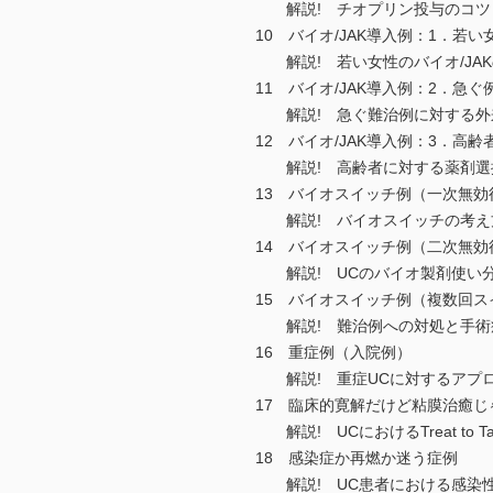
解説! チオプリン投与のコツ
10 バイオ/JAK導入例：1．若
解説! 若い女性のバイオ/JA
11 バイオ/JAK導入例：2．急ぐ
解説! 急ぐ難治例に対する外来
12 バイオ/JAK導入例：3．高齢
解説! 高齢者に対する薬剤選
13 バイオスイッチ例（一次無効
解説! バイオスイッチの考え
14 バイオスイッチ例（二次無効
解説! UCのバイオ製剤使い
15 バイオスイッチ例（複数回ス
解説! 難治例への対処と手術
16 重症例（入院例）
解説! 重症UCに対するアプ
17 臨床的寛解だけど粘膜治癒じ
解説! UCにおけるTreat to T
18 感染症か再燃か迷う症例
解説! UC患者における感染性