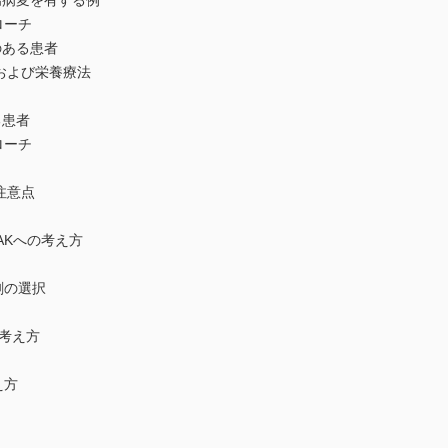
病変を有する例
ローチ
のある患者
および栄養療法
る患者
ローチ
注意点
AKへの考え方
剤の選択
考え方
え方