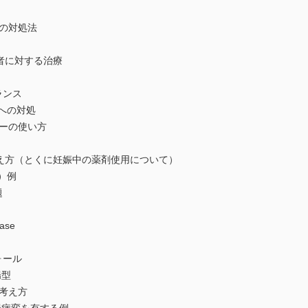
の対処法
者に対する治療
ランス
への対処
ーの使い方
え方（とくに妊娠中の薬剤使用について）
）例
題
ase
ォール
腸型
の考え方