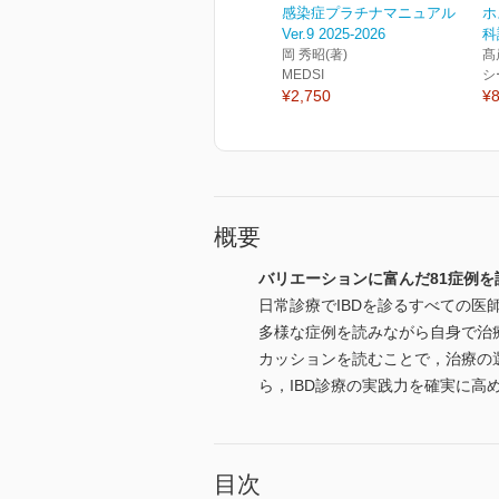
感染症プラチナマニュアル
ホ
Ver.9 2025-2026
科
岡 秀昭(著)
髙
MEDSI
シ
¥2,750
¥8
概要
バリエーションに富んだ81症例を
日常診療でIBDを診るすべての
多様な症例を読みながら自身で治
カッションを読むことで，治療の
ら，IBD診療の実践力を確実に高
目次