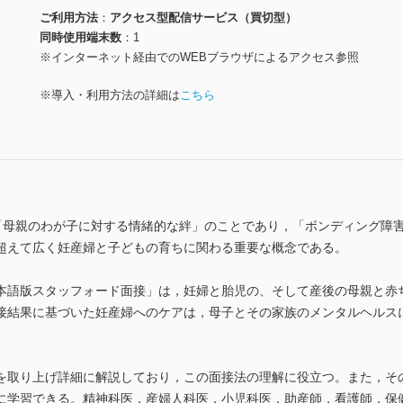
ご利用方法
アクセス型配信サービス（買切型）
同時使用端末数
1
※インターネット経由でのWEBブラウザによるアクセス参照
※導入・利用方法の詳細は
こちら
は，「母親のわが子に対する情緒的な絆」のことであり，「ボンディング
超えて広く妊産婦と子どもの育ちに関わる重要な概念である。
語版スタッフォード面接」は，妊婦と胎児の、そして産後の母親と赤
接結果に基づいた妊産婦へのケアは，母子とその家族のメンタルヘルス
。
を取り上げ詳細に解説しており，この面接法の理解に役立つ。また，そ
に学習できる。精神科医，産婦人科医，小児科医，助産師，看護師，保