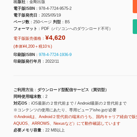
出版社
金剛出版
電子版ISBN
978-4-7724-9575-2
電子版発売日
2025/05/19
ページ数
250ページ
判型
B5
フォーマット
PDF（パソコンへのダウンロード不可）
¥4,620
電子版販売価格：
(本体¥4,200＋税10％)
印刷版ISBN
978-4-7724-1936-9
印刷版発行年月
2022/11
ご利用方法
ダウンロード型配信サービス（買切型）
同時使用端末数
2
対応OS
iOS最新の２世代前まで / Android最新の２世代前まで
※コンテンツの使用にあたり、専用ビューアisho.jpが必要
※Androidは、Android２世代前の端末のうち、国内キャリア経由で販
AQUOS、ARROWS、Nexusなど）にて動作確認しています
必要メモリ容量
22 MB以上