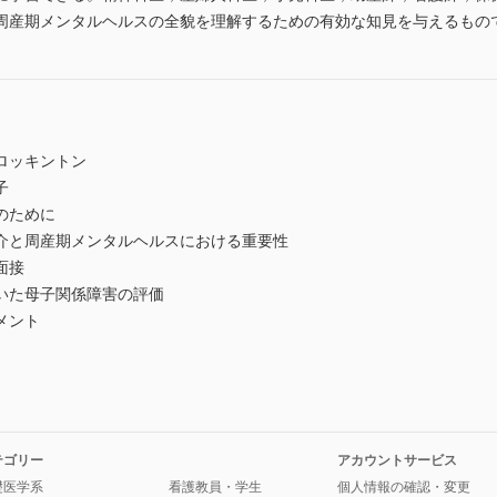
周産期メンタルヘルスの全貌を理解するための有効な知見を与えるもの
ロッキントン
子
のために
介と周産期メンタルヘルスにおける重要性
面接
いた母子関係障害の評価
メント
テゴリー
アカウントサービス
礎医学系
看護教員・学生
個人情報の確認・変更