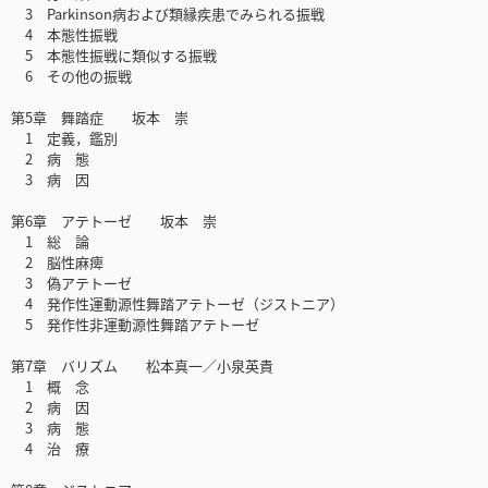
3 Parkinson病および類縁疾患でみられる振戦
4 本態性振戦
5 本態性振戦に類似する振戦
6 その他の振戦
第5章 舞踏症 坂本 崇
1 定義，鑑別
2 病 態
3 病 因
第6章 アテトーゼ 坂本 崇
1 総 論
2 脳性麻痺
3 偽アテトーゼ
4 発作性運動源性舞踏アテトーゼ（ジストニア）
5 発作性非運動源性舞踏アテトーゼ
第7章 バリズム 松本真一／小泉英貴
1 概 念
2 病 因
3 病 態
4 治 療