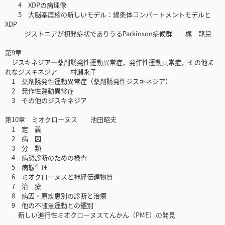
4 XDPの病理像
5 大脳基底核の新しいモデル：線条体コンパートメントモデルと
XDP
ジストニアが初発症状でありうるParkinson症候群 梶 龍兒
第9章
ジスキネジア─薬剤誘発性運動異常症，発作性運動異常症，その他ま
れなジスキネジア 村瀬永子
1 薬剤誘発性運動異常症（薬剤誘発性ジスキネジア）
2 発作性運動異常症
3 その他のジスキネジア
第10章 ミオクローヌス 池田昭夫
1 定 義
2 病 因
3 分 類
4 病態診断のための検査
5 病態生理
6 ミオクローヌスと神経伝達物質
7 治 療
8 病因・原疾患別の診断と治療
9 他の不随意運動との鑑別
新しい進行性ミオクローヌスてんかん（PME）の発見