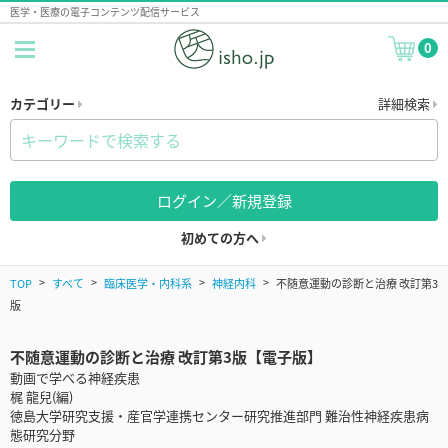
医学・医療の電子コンテンツ配信サービス
0
カテゴリー
詳細検索
ログイン／新規登録
初めての方へ
TOP
すべて
臨床医学・内科系
神経内科
不随意運動の診断と治療 改訂第3
版
不随意運動の診断と治療 改訂第3版【電子版】
動画で学べる神経疾患
梶 龍兒(編)
徳島大学研究支援・産官学連携センター研究推進部門 難治性神経疾患病
態研究分野