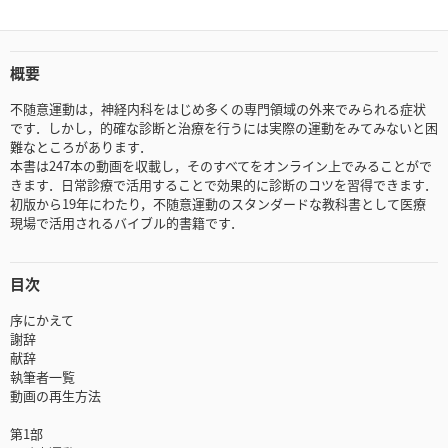
概要
不随意運動は，神経内科をはじめ多くの専門領域の外来でみられる症状
です．しかし，的確な診断と治療を行うには実際の運動をみてみないと困
難なところがあります．
本書は247本の動画を収載し，そのすべてをオンライン上でみることがで
きます．日常診療で活用することで効果的に診断のコツを習得できます．
初版から19年にわたり，不随意運動のスタンダードな教科書として医療
現場で活用されるバイブル的書籍です．
目次
序にかえて
謝辞
献辞
執筆者一覧
動画の再生方法
第1部