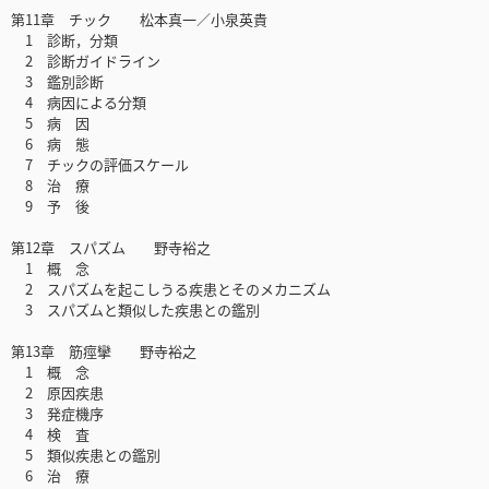
第11章 チック 松本真一／小泉英貴
1 診断，分類
2 診断ガイドライン
3 鑑別診断
4 病因による分類
5 病 因
6 病 態
7 チックの評価スケール
8 治 療
9 予 後
第12章 スパズム 野寺裕之
1 概 念
2 スパズムを起こしうる疾患とそのメカニズム
3 スパズムと類似した疾患との鑑別
第13章 筋痙攣 野寺裕之
1 概 念
2 原因疾患
3 発症機序
4 検 査
5 類似疾患との鑑別
6 治 療