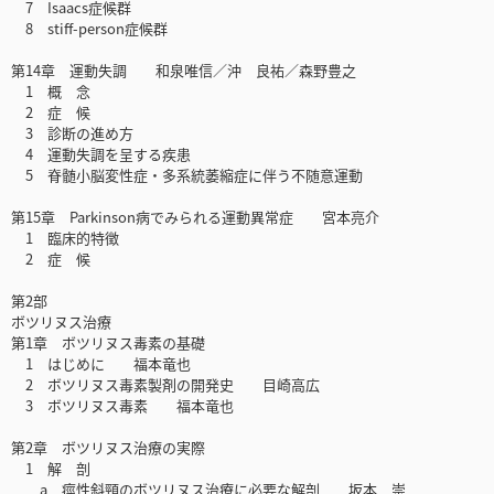
7 Isaacs症候群
8 stiff-person症候群
第14章 運動失調 和泉唯信／沖 良祐／森野豊之
1 概 念
2 症 候
3 診断の進め方
4 運動失調を呈する疾患
5 脊髄小脳変性症・多系統萎縮症に伴う不随意運動
第15章 Parkinson病でみられる運動異常症 宮本亮介
1 臨床的特徴
2 症 候
第2部
ボツリヌス治療
第1章 ボツリヌス毒素の基礎
1 はじめに 福本竜也
2 ボツリヌス毒素製剤の開発史 目崎高広
3 ボツリヌス毒素 福本竜也
第2章 ボツリヌス治療の実際
1 解 剖
a 痙性斜頸のボツリヌス治療に必要な解剖 坂本 崇