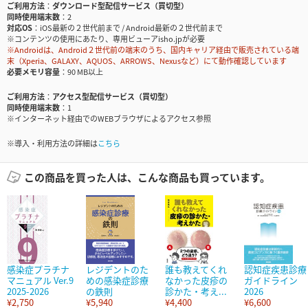
ご利用方法
ダウンロード型配信サービス（買切型）
同時使用端末数
2
対応OS
iOS最新の２世代前まで / Android最新の２世代前まで
※コンテンツの使用にあたり、専用ビューアisho.jpが必要
※Androidは、Android２世代前の端末のうち、国内キャリア経由で販売されている端
末（Xperia、GALAXY、AQUOS、ARROWS、Nexusなど）にて動作確認しています
必要メモリ容量
90 MB以上
ご利用方法
アクセス型配信サービス（買切型）
同時使用端末数
1
※インターネット経由でのWEBブラウザによるアクセス参照
※導入・利用方法の詳細は
こちら
この商品を買った人は、こんな商品も買っています。
感染症プラチナ
レジデントのた
誰も教えてくれ
認知症疾患診療
マニュアル Ver.9
めの感染症診療
なかった皮疹の
ガイドライン
2025-2026
の鉄則
診かた・考え...
2026
¥2,750
¥5,940
¥4,400
¥6,600