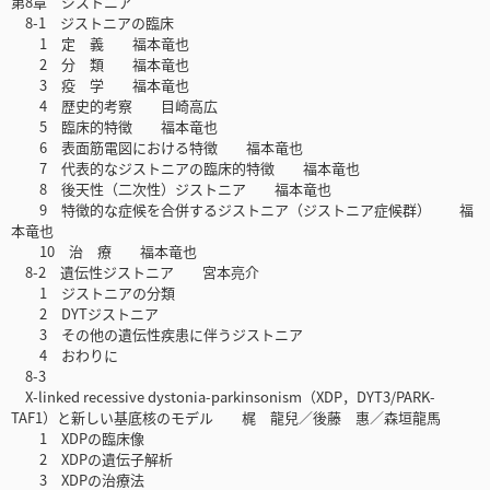
第8章 ジストニア
8-1 ジストニアの臨床
1 定 義 福本竜也
2 分 類 福本竜也
3 疫 学 福本竜也
4 歴史的考察 目崎高広
5 臨床的特徴 福本竜也
6 表面筋電図における特徴 福本竜也
7 代表的なジストニアの臨床的特徴 福本竜也
8 後天性（二次性）ジストニア 福本竜也
9 特徴的な症候を合併するジストニア（ジストニア症候群） 福
本竜也
10 治 療 福本竜也
8-2 遺伝性ジストニア 宮本亮介
1 ジストニアの分類
2 DYTジストニア
3 その他の遺伝性疾患に伴うジストニア
4 おわりに
8-3
X-linked recessive dystonia-parkinsonism（XDP，DYT3/PARK-
TAF1）と新しい基底核のモデル 梶 龍兒／後藤 惠／森垣龍馬
1 XDPの臨床像
2 XDPの遺伝子解析
3 XDPの治療法