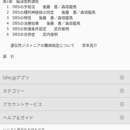
第1章 脳深部刺激術
1 DBSの手術法 後藤 惠／森垣龍馬
2 DBSの標的神経核の同定 後藤 惠／森垣龍馬
3 DBSの特性 後藤 惠／森垣龍馬
4 DBSの治療効果 後藤 惠／森垣龍馬
5 DBSの刺激条件設定 武内俊明
6 DBSの合併症 武内俊明
遺伝性ジストニアの難病指定について 宮本亮介
索 引
isho.jpアプリ
カテゴリー
アカウントサービス
ヘルプ＆ガイド
シリアル番号をお持ちの方