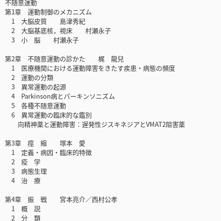
不随意運動
第1章 運動制御のメカニズム
1 大脳皮質 島津秀紀
2 大脳基底核，視床 村瀬永子
3 小 脳 村瀬永子
第2章 不随意運動の診かた 梶 龍兒
1 医療機関における運動障害をきたす疾患・病態の頻度
2 運動の分類
3 異常運動の起源
4 Parkinson病とパーキンソニズム
5 各種不随意運動
6 異常運動の臨床的な鑑別
向精神薬と運動障害：遅発性ジスキネジアとVMAT2阻害薬
第3章 痙 縮 塚本 愛
1 定義・病因・臨床的特徴
2 疫 学
3 病態生理
4 治 療
第4章 振 戦 宮本亮介／西村公孝
1 概 説
2 分 類