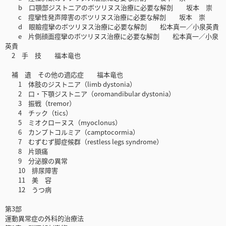
b 口顎部ジストニアのボツリヌス治療に必要な解剖 坂本 崇
c 痙攣性発声障害のボツリヌス治療に必要な解剖 坂本 崇
d 眼瞼痙攣のボツリヌス治療に必要な解剖 松本真一／小泉英貴
e 片側顔面痙攣のボツリヌス治療に必要な解剖 松本真一／小泉
英貴
2 手 技 福本竜也
補 遺 その他の適応症 福本竜也
1 体肢のジストニア（limb dystonia）
2 口・下顎ジストニア（oromandibular dystonia）
3 振戦（tremor）
4 チック（tics）
5 ミオクローヌス（myoclonus）
6 カンプトコルミア（camptocormia）
7 むずむず脚症候群（restless legs syndrome）
8 片頭痛
9 分泌腺の異常
10 排尿障害
11 美 容
12 うつ病
第3部
運動異常症の外科的治療法