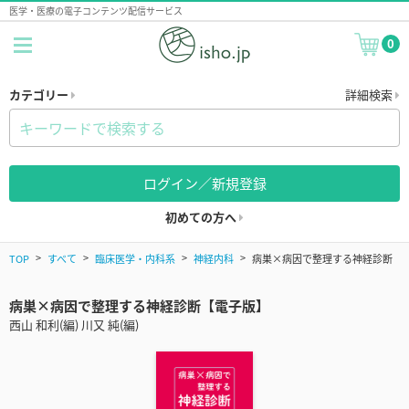
医学・医療の電子コンテンツ配信サービス
0
カテゴリー
詳細検索
ログイン／新規登録
初めての方へ
TOP
すべて
臨床医学・内科系
神経内科
病巣×病因で整理する神経診断
病巣×病因で整理する神経診断【電子版】
西山 和利(編) 川又 純(編)