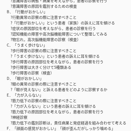
?意識障害の病態・病巣を考えながら，患者の診察を行う
?意識障害の原因を鑑別するための検査
B．「行動がおかしい」
?行動異常の診察の際に注意すべきこと
?「行動がおかしい」という患者（家族）の訴えに耳を傾ける
?症状の原因部位を考えながら，患者の診察を行う
?認知機能の障害や高次脳機能障害について整理してみる
?物忘れ，高次脳機能障害の診察（検査）
C．「うまく歩けない」
?歩行障害の診察の際に注意すべきこと
?「うまく歩けない」という患者の訴えに耳を傾ける
?歩行障害の原因部位を考えながら，患者の診察を行う
?歩行障害は大きく分けて5種類ある
?歩行障害の診察（検査）
D．「眼がおかしい」
?眼の異常の診察の際に注意すべきこと
?「眼が見えない」と訴える患者をどのように診察するか
E．「力が入らない」
?筋力低下の診察の際に注意すべきこと
?「力が入らない」という患者の訴えに耳を傾ける
?筋力低下の原因部位を考えながら，患者の診察を行う
?神経診察
?筋力低下の鑑別診断は，責任病巣と発症経過を組み合わせて考える
F．「顔面の感覚がおかしい」「顔が歪んだがしっかり噛める」