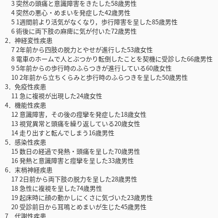
3 突然の頭痛と意識障害をきたした58歳男性
4 突然の悪心・めまいを発症した42歳男性
5 1週間前より活気がなくなり，歩行障害を呈した85歳男性
6 術後に両下肢の麻痺に気が付いた72歳男性
2．神経変性疾患
7 2年前から四肢の脱力とやせが進行した53歳女性
8 電車のホームで人とぶつかり転倒したことを契機に受診した66歳男性
9 5年前からの歩行時のふらつきが進行している60歳女性
10 2年前から立ちくらみと歩行時のふらつきを呈した50歳男性
3．免疫性疾患
11 急に複視が出現した24歳女性
4．機能性疾患
12 意識障害，その後の痙攣を発症した18歳女性
13 視覚異常と頭痛を繰り返している20歳女性
14 走り出すと転んでしまう16歳男性
5．感染性疾患
15 数日の経過で発熱・頭痛を呈した70歳男性
16 発熱と意識障害と痙攣を呈した33歳男性
6．末梢神経疾患
17 2日前から両下肢の脱力を呈した28歳男性
18 急性に複視を呈した74歳男性
19 起床時に顔の動かしにくさに気づいた23歳男性
20 受診前日から耳鳴とめまいが生じた45歳男性
7．代謝性疾患