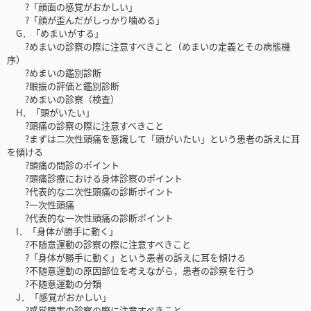
?「顔面の感覚がおかしい」
?「顔が歪んだがしっかり噛める」
G．「めまいがする」
?めまいの診察の際に注意すべきこと（めまいの定義とその病態機
序）
?めまいの鑑別診断
?眼振の評価と鑑別診断
?めまいの診察（検査）
H．「頭がいたい」
?頭痛の診察の際に注意すべきこと
?まずは二次性頭痛を意識して「頭がいたい」という患者の訴えに耳
を傾ける
?頭痛の問診のポイント
?頭痛診療における身体診察のポイント
?代表的な二次性頭痛の診断ポイント
?一次性頭痛
?代表的な一次性頭痛の診断ポイント
I．「身体が勝手に動く」
?不随意運動の診察の際に注意すべきこと
?「身体が勝手に動く」という患者の訴えに耳を傾ける
?不随意運動の原因部位を考えながら，患者の診察を行う
?不随意運動の分類
J．「感覚がおかしい」
?感覚障害の診察の際に注意すべきこと