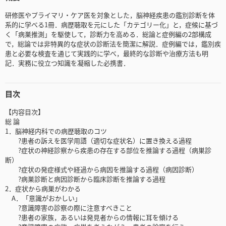
研修医やプライマリ・ケア医を対象とした，脳神経疾患の鑑別診断を体
系的に学べる1冊．病歴聴取を元にした「カテゴリー化」と，症候に基づ
く「病巣推測」を駆使して，診断力を高める．総論と症例編の2部構成
で，総論では非特異的な症状の診断法を簡潔に解説．症例編では，鑑別疾
患と必要な検査を通じて実践的に学べ，最終的な診断や治療方法も明
記．実務に役立つ知識を凝縮した必携書．
目次
【内容目次】
総 論
1．脳神経内科での病歴聴取のコツ
?患者の訴えを医学用語（適切な症状名）に置き換える過程
?症状の神経診察から疾患の存在する部位を推論する過程（病巣診
断）
?症状の発症様式や経過から病因を推論する過程（病因診断）
?病巣診断と病因診断から臨床診断を推論する過程
2．症状から病巣がわかる
A．「意識がおかしい」
?意識障害の診察の際に注意すべきこと
?患者の家族，あるいは発見者からの情報に耳を傾ける