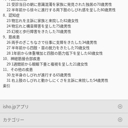
21 受診当日の朝に意識混濁を家族に発見された独居の70歳男性
22 半年前から徐々に進行する両下肢のしびれ感を呈した80歳男性
8．認知症
23 物忘れを主訴に家族と来院した82歳女性
24 物忘れと構音障害を呈した75歳男性
25 幻視と歩行障害をきたした70歳男性
9．筋疾患
26 両手のぎこちなさで仕事に支障をきたした34歳男性
27 半年前から四肢・首の脱力をきたした70歳女性
28 1年前から体重増加と四肢の筋力低下を呈した60歳女性
10．神経筋接合部疾患
29 1週間前から眼瞼下垂と複視を呈した21歳女性
11．その他の疾患
30 左半身のしびれが進行する65歳男性
31 右上肢のしびれと動かしにくさを主訴に来院した54歳男性
索引
isho.jpアプリ
カテゴリー