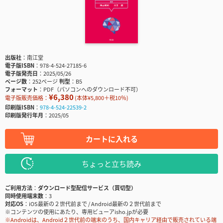
出版社
南江堂
電子版ISBN
978-4-524-27185-6
電子版発売日
2025/05/26
ページ数
252ページ
判型
B5
フォーマット
PDF（パソコンへのダウンロード不可）
¥6,380
電子版販売価格：
(本体¥5,800＋税10％)
印刷版ISBN
978-4-524-22539-2
印刷版発行年月
2025/05
カートに入れる
ちょっと立ち読み
ご利用方法
ダウンロード型配信サービス（買切型）
同時使用端末数
3
対応OS
iOS最新の２世代前まで / Android最新の２世代前まで
※コンテンツの使用にあたり、専用ビューアisho.jpが必要
※Androidは、Android２世代前の端末のうち、国内キャリア経由で販売されている端