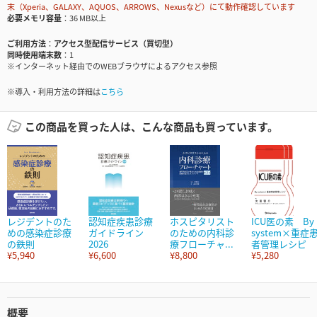
末（Xperia、GALAXY、AQUOS、ARROWS、Nexusなど）にて動作確認しています
必要メモリ容量
36 MB以上
ご利用方法
アクセス型配信サービス（買切型）
同時使用端末数
1
※インターネット経由でのWEBブラウザによるアクセス参照
※導入・利用方法の詳細は
こちら
この商品を買った人は、こんな商品も買っています。
レジデントのた
認知症疾患診療
ホスピタリスト
ICU医の素 By
めの感染症診療
ガイドライン
のための内科診
system×重症
の鉄則
2026
療フローチャ...
者管理レシピ
¥5,940
¥6,600
¥8,800
¥5,280
概要