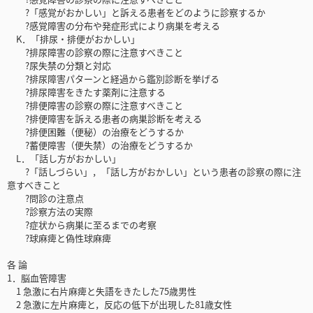
?「感覚がおかしい」と訴える患者をどのように診察するか
?感覚障害の分布や発症形式により病巣を考える
K．「排尿・排便がおかしい」
?排尿障害の診察の際に注意すべきこと
?尿失禁の分類と対応
?排尿障害パターンと経過から鑑別診断を挙げる
?排尿障害をきたす薬剤に注意する
?排便障害の診察の際に注意すべきこと
?排便障害を訴える患者の病巣診断を考える
?排便困難（便秘）の治療をどうするか
?蓄便障害（便失禁）の治療をどうするか
L．「話し方がおかしい」
?「話しづらい」，「話し方がおかしい」という患者の診察の際に注
意すべきこと
?問診の注意点
?診察方法の実際
?症状から病巣に至るまでの考察
?球麻痺と偽性球麻痺
各 論
1．脳血管障害
1 急激に右片麻痺と失語をきたした75歳男性
2 急激に左片麻痺と，反応の低下が出現した81歳女性