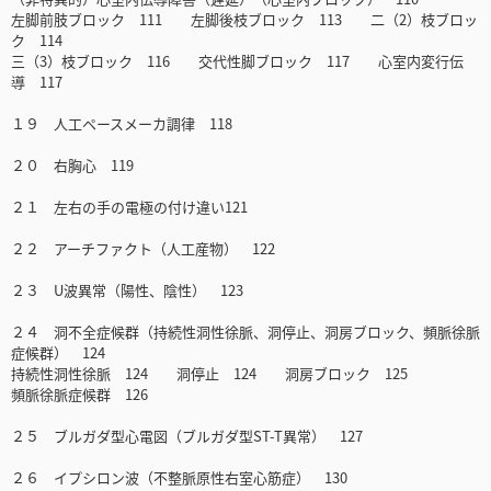
左脚前肢ブロック 111 左脚後枝ブロック 113 二（2）枝ブロッ
ク 114
三（3）枝ブロック 116 交代性脚ブロック 117 心室内変行伝
導 117
１９ 人工ペースメーカ調律 118
２０ 右胸心 119
２１ 左右の手の電極の付け違い121
２２ アーチファクト（人工産物） 122
２３ U波異常（陽性、陰性） 123
２４ 洞不全症候群（持続性洞性徐脈、洞停止、洞房ブロック、頻脈徐脈
症候群） 124
持続性洞性徐脈 124 洞停止 124 洞房ブロック 125
頻脈徐脈症候群 126
２５ ブルガダ型心電図（ブルガダ型ST-T異常） 127
２６ イプシロン波（不整脈原性右室心筋症） 130