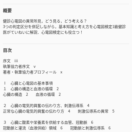
概要
健診心電図の異常所見，どう見る，どう考える？
3つの判定区分を併記しながら，基本知識と考え方を心電図検定1級健診
医がていねいに解説．心電図検定にも役立つ！
目次
序文 iii
執筆協力者序文 v
著者・執筆協力者プロフィール x
Ⅰ 心臓と心電図の基本事項
１ 心臓の構造と血液の循環 2
心臓の構造 2 血液の循環 2
２ 心臓の電気的興奮の伝わり方、刺激伝導系 4
正常な心臓の電気的興奮の伝わり方 4 刺激伝導系の異常 5
３ 心臓に酸素や栄養素を供給する血管、冠動脈 6
冠動脈と灌流（血液供給）領域 6 冠動脈と刺激伝導系 6