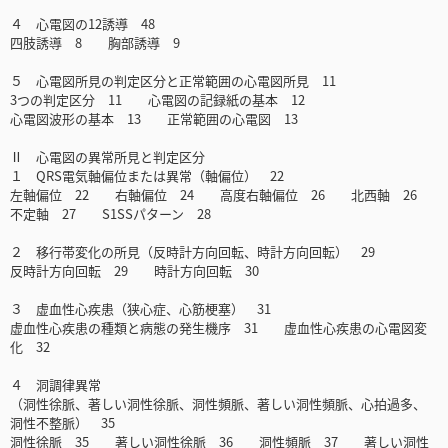
４ 心電図の12誘導 48
四肢誘導 8 胸部誘導 9
５ 心電図所見の判定区分と正常範囲の心電図所見 11
3つの判定区分 11 心電図の記録紙の基本 12
心電図波形の基本 13 正常範囲の心電図 13
Ⅱ 心電図の異常所見と判定区分
１ QRS電気軸偏位または異常（軸偏位） 22
左軸偏位 22 右軸偏位 24 高度右軸偏位 26 北西軸 26
不定軸 27 S1SSパターン 28
２ 移行帯変化の所見（反時計方向回転、時計方向回転） 29
反時計方向回転 29 時計方向回転 30
３ 虚血性心疾患（狭心症、心筋梗塞） 31
虚血性心疾患の種類と病態の発生機序 31 虚血性心疾患の心電図変
化 32
４ 洞調律異常
（洞性徐脈、著しい洞性徐脈、洞性頻脈、著しい洞性頻脈、心拍過多、
洞性不整脈） 35
洞性徐脈 35 著しい洞性徐脈 36 洞性頻脈 37 著しい洞性