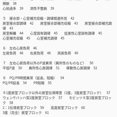
頻脈 38
心拍過多 39 洞性不整脈 39
５ 接合部・心室補充収縮・調律関連所見 42
房室接合部調律 42 房室接合部補充収縮 43 房室接合部補充調
律 43
房室解離 44 心室固有調律 45 促進性心室固有調律 45
心室補充収縮 45 心室補充調律 45
６ 左右心房負荷 46
左房負荷 46 右房負荷 48 両房負荷 49
７ 左右心房負荷以外のP波異常（異所性のものなど） 50
平低P波 50 異所性心房調律 51 移動性心房調律 52
８ PQ/PR時間異常（延長、短縮） 54
PQ/PR延長 54 PR短縮 55
９1度房室ブロック以外の房室伝導障害（2度、3度房室ブロック） 57
ウェンケバッハ型2度房室ブロック 57 モビッツⅡ型2度房室ブロッ
ク 58
2：1伝導房室ブロック 59 高度房室ブロック 60
3度（完全）房室ブロック 61