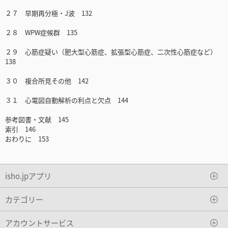
２７ 早期再分極・J波 132
２８ WPW症候群 135
２９ 心筋症疑い（肥大型心筋症、拡張型心筋症、二次性心筋症など）
138
３０ 複合所見その他 142
３１ 心電図自動解析の利点と欠点 144
参考図書・文献 145
索引 146
おわりに 153
isho.jpアプリ
カテゴリー
アカウントサービス