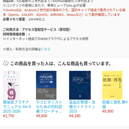
対応OS
iOS最新の２世代前まで / Android最新の２世代前まで
※コンテンツの使用にあたり、専用ビューアisho.jpが必要
※Androidは、Android２世代前の端末のうち、国内キャリア経由で販売されている端
末（Xperia、GALAXY、AQUOS、ARROWS、Nexusなど）にて動作確認しています
必要メモリ容量
144 MB以上
ご利用方法
アクセス型配信サービス（買切型）
同時使用端末数
1
※インターネット経由でのWEBブラウザによるアクセス参照
※導入・利用方法の詳細は
こちら
この商品を買った人は、こんな商品も買っています。
感染症プラチナ
ホスピタリスト
高血圧管理・治
妊娠と授乳 第4
マニュアル Ver.9
のための内科診
療ガイドライン
版
2025-2026
療フローチャ...
2025
¥9,900
¥2,750
¥8,800
¥4,180