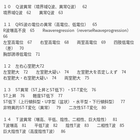
１０ Ｑ波異常（境界域Q波、異常Q波） 62
境界域Q波 62 異常Q波 63
１１ QRS波の電位の異常（高電位、低電位） 65
R波増高不良 65 Rwaveregression（reverseRwaveprogression）
66
左室高電位 67 右室高電位 68 両室高電位 69 四肢低電位
（差） 70
胸部誘導低電位 71
１２ 左右心室肥大72
左室肥大 72 左室肥大疑い 74 左室肥大を否定しえず 74
右室肥大・右室肥大疑い 74 両室肥大 75
１３ ST異常（ST上昇とST低下）・ST-T変化 76
ST上昇 76 軽度ST低下 77
ST低下〔上行傾斜型・U字型（盆状）・水平型・下行傾斜型〕 77
非特異的ST-T変化（異常） 79 二次性ST-T変化 80
１４ Ｔ波異常（増高、平低、陰性、二相性、巨大陰性） 81
T波増高 81 平低T波 82 陰性T波 83 二相性T波 85
巨大陰性T波（高度陰性T波） 86