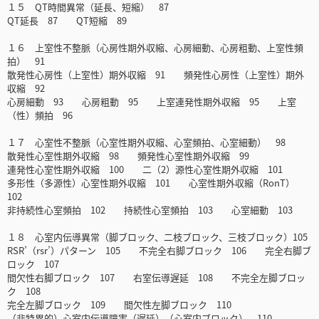
１５ QT時間異常（延長、短縮） 87
QT延長 87 QT短縮 89
１６ 上室性不整脈（心房性期外収縮、心房細動、心房粗動、上室性頻
拍） 91
散発性心房性（上室性）期外収縮 91 頻発性心房性（上室性）期外
収縮 92
心房細動 93 心房粗動 95 上室連発性期外収縮 95 上室
（性）頻拍 96
１７ 心室性不整脈（心室性期外収縮、心室頻拍、心室細動） 98
散発性心室性期外収縮 98 頻発性心室性期外収縮 99
連発性心室性期外収縮 100 二（2）源性心室性期外収縮 101
多形性（多源性）心室性期外収縮 101 心室性期外収縮（RonT）
102
非持続性心室頻拍 102 持続性心室頻拍 103 心室細動 103
１８ 心室内伝導異常（脚ブロック、二枝ブロック、三枝ブロック）105
RSR’（rsr’）パターン 105 不完全右脚ブロック 106 完全右脚ブ
ロック 107
間欠性右脚ブロック 107 右室伝導遅延 108 不完全左脚ブロッ
ク 108
完全左脚ブロック 109 間欠性左脚ブロック 110
（非特異的）心室内伝導障害（遅延）（心室内ブロック） 110