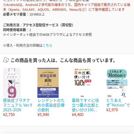
※Androidは、Android２世代前の端末のうち、国内キャリア経由で販売されている端
末（Xperia、GALAXY、AQUOS、ARROWS、Nexusなど）にて動作確認しています
必要メモリ容量
18 MB以上
ご利用方法
アクセス型配信サービス（買切型）
同時使用端末数
1
※インターネット経由でのWEBブラウザによるアクセス参照
※導入・利用方法の詳細は
こちら
この商品を買った人は、こんな商品も買っています。
感染症プラチナ
レジデントのた
薬局ですぐに役
とりあえ
マニュアル Ver.9
めの感染症診療
立つ薬の比較と
ず“Notion”で
2025-2026
の鉄則
使い分け100...
¥2,970
¥2,750
¥5,940
¥4,400