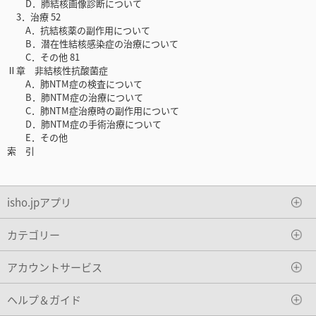
D．肺結核画像診断について
3．治療 52
A．抗結核薬の副作用について
B．潜在性結核感染症の治療について
C．その他 81
Ⅱ章 非結核性抗酸菌症
A．肺NTM症の検査について
B．肺NTM症の治療について
C．肺NTM症治療時の副作用について
D．肺NTM症の手術治療について
E．その他
索 引
isho.jpアプリ
カテゴリー
アカウントサービス
ヘルプ＆ガイド