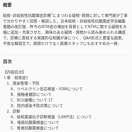
概要
結核･非結核性抗酸菌症診療”にまつわる疑問･質問に対して専門家が丁寧
で分かりやすく回答・解説した，日本結核・非結核性抗酸菌症学会編集
書籍の改訂版．昨今のNTM症の増加を背景としてNTMに関する疑問を大
幅に追加・充実させた．興味のある疑問・質問から読み進められる構成
で，診療に直結する実践的な知識が身につく．Q&A形式と豊富な図表，
平易な解説文で，医師だけでなく医療スタッフにもおすすめの一冊．
目次
【内容目次】
Ⅰ章 結核症1
1．感染管理・予防
A．ツベルクリン反応検査・IGRAについて
B．接触者健診について
C．BCG接種について 17
D．院内感染予防対策について
2．診断
A．結核菌遺伝子診断検査（LAMP法）について
B．喀痰抗酸菌検査について
C．胃液抗酸菌検査について