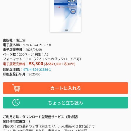
出版社
南江堂
電子版ISBN
978-4-524-21857-8
電子版発売日
2025/06/09
ページ数
200ページ
判型
A5
フォーマット
PDF（パソコンへのダウンロード不可）
¥3,300
電子版販売価格：
(本体¥3,000＋税10％)
印刷版ISBN
978-4-524-21856-1
印刷版発行年月
2025/06
カートに入れる
ちょっと立ち読み
ご利用方法
ダウンロード型配信サービス（買切型）
同時使用端末数
3
対応OS
iOS最新の２世代前まで / Android最新の２世代前まで
※コンテンツの使用にあたり、専用ビューアisho.jpが必要