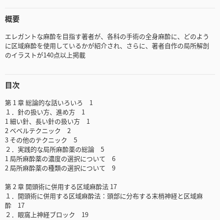
概要
エレガントな麻酔を目指す著者が、各科の手術の全身麻酔に、どのよう
に区域麻酔を使用しているかが紹介され、さらに、著者自作の局所解剖
のイラストが140点以上掲載
目次
第 1 章 総論的な話いろいろ 1
１．針の扱い方、進め方 1
1 細い針、長い針の扱い方 1
2 ベベルテクニック 2
3 その他のテクニック 5
２．実践的な局所麻酔薬の総論 5
1 局所麻酔薬の濃度の選択について 6
2 局所麻酔薬の種類の選択について 9
第 2 章 開頭術に併用する区域麻酔法 17
１．開頭術に併用する区域麻酔法：頭部に分布する末梢神経と区域麻
酔 17
２．眼窩上神経ブロック 19