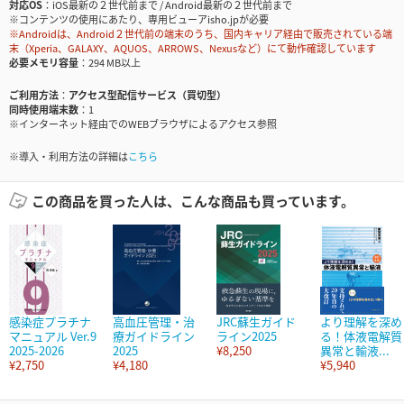
対応OS
iOS最新の２世代前まで / Android最新の２世代前まで
※コンテンツの使用にあたり、専用ビューアisho.jpが必要
※Androidは、Android２世代前の端末のうち、国内キャリア経由で販売されている端
末（Xperia、GALAXY、AQUOS、ARROWS、Nexusなど）にて動作確認しています
必要メモリ容量
294 MB以上
ご利用方法
アクセス型配信サービス（買切型）
同時使用端末数
1
※インターネット経由でのWEBブラウザによるアクセス参照
※導入・利用方法の詳細は
こちら
この商品を買った人は、こんな商品も買っています。
感染症プラチナ
高血圧管理・治
JRC蘇生ガイド
より理解を深め
マニュアル Ver.9
療ガイドライン
ライン2025
る！体液電解質
2025-2026
2025
¥8,250
異常と輸液...
¥2,750
¥4,180
¥5,940