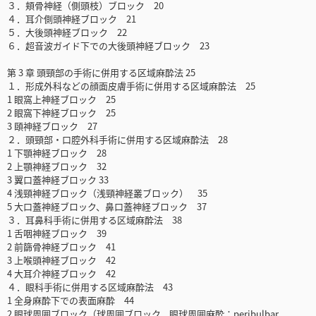
３．頬骨神経（側頭枝）ブロック 20
４．耳介側頭神経ブロック 21
５．大後頭神経ブロック 22
６．超音波ガイド下での大後頭神経ブロック 23
第 3 章 頭頸部の手術に併用する区域麻酔法 25
１．形成外科などの顔面皮膚手術に併用する区域麻酔法 25
1 眼窩上神経ブロック 25
2 眼窩下神経ブロック 25
3 頤神経ブロック 27
２．頭頸部・口腔外科手術に併用する区域麻酔法 28
1 下顎神経ブロック 28
2 上顎神経ブロック 32
3 翼口蓋神経ブロック 33
4 浅頸神経ブロック（浅頸神経叢ブロック） 35
5 大口蓋神経ブロック、鼻口蓋神経ブロック 37
３．耳鼻科手術に併用する区域麻酔法 38
1 舌咽神経ブロック 39
2 前篩骨神経ブロック 41
3 上喉頭神経ブロック 42
4 大耳介神経ブロック 42
４．眼科手術に併用する区域麻酔法 43
1 全身麻酔下での表面麻酔 44
2 眼球周囲ブロック（球周囲ブロック、眼球周囲麻酔：peribulbar