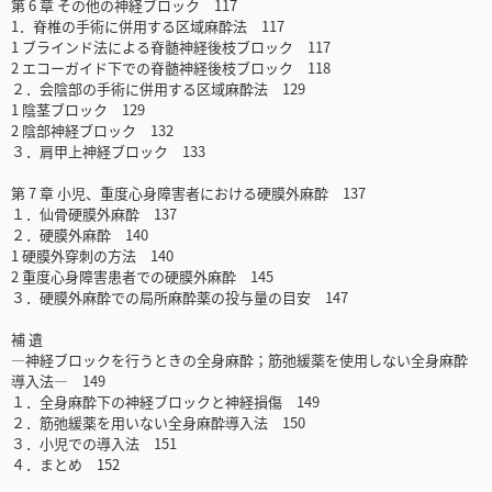
第 6 章 その他の神経ブロック 117
1．脊椎の手術に併用する区域麻酔法 117
1 ブラインド法による脊髄神経後枝ブロック 117
2 エコーガイド下での脊髄神経後枝ブロック 118
２．会陰部の手術に併用する区域麻酔法 129
1 陰茎ブロック 129
2 陰部神経ブロック 132
３．肩甲上神経ブロック 133
第 7 章 小児、重度心身障害者における硬膜外麻酔 137
１．仙骨硬膜外麻酔 137
２．硬膜外麻酔 140
1 硬膜外穿刺の方法 140
2 重度心身障害患者での硬膜外麻酔 145
３．硬膜外麻酔での局所麻酔薬の投与量の目安 147
補 遺
―神経ブロックを行うときの全身麻酔；筋弛緩薬を使用しない全身麻酔
導入法― 149
１．全身麻酔下の神経ブロックと神経損傷 149
２．筋弛緩薬を用いない全身麻酔導入法 150
３．小児での導入法 151
４．まとめ 152