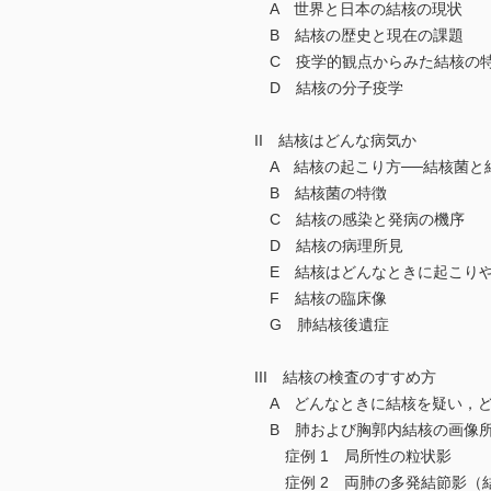
A 世界と日本の結核の現状
B 結核の歴史と現在の課題
C 疫学的観点からみた結核の
D 結核の分子疫学
II 結核はどんな病気か
A 結核の起こり方──結核菌と
B 結核菌の特徴
C 結核の感染と発病の機序
D 結核の病理所見
E 結核はどんなときに起こり
F 結核の臨床像
G 肺結核後遺症
III 結核の検査のすすめ方
A どんなときに結核を疑い，ど
B 肺および胸郭内結核の画像
症例 1 局所性の粒状影
症例 2 両肺の多発結節影（