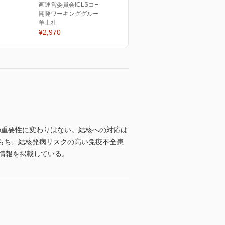
画運営委員会ICLSコース教材
開発ワーキンググループ(編)
羊土社
¥2,970
の重要性に変わりはない。結核への対応は
もち、結核発病リスクの高い免疫不全患
情報を掲載している。