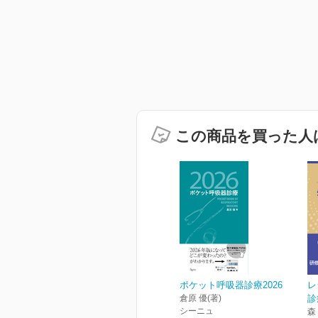
この商品を買った人
ポケット呼吸器診療2026
レ
倉原 優(著)
診
シーニュ
森