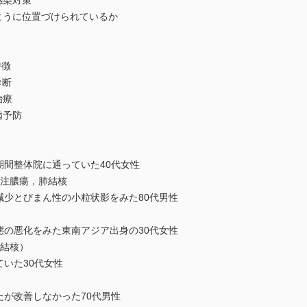
感染対策
うに位置づけられているか
特徴
診断
治療
病予防
間整体院に通っていた40代女性
膿瘍，肺結核
少とびまん性の小粒状影をみた80代男性
の悪化をみた東南アジア出身の30代女性
結核）
いた30代女性
が改善しなかった70代男性