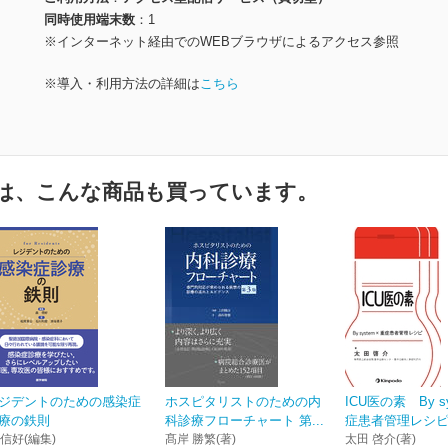
同時使用端末数
1
※インターネット経由でのWEBブラウザによるアクセス参照
※導入・利用方法の詳細は
こちら
は、こんな商品も買っています。
ジデントのための感染症
ホスピタリストのための内
ICU医の素 By s
療の鉄則
科診療フローチャート 第...
症患者管理レシ
 信好(編集)
髙岸 勝繁(著)
太田 啓介(著)