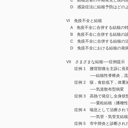
C 結核患者の早期発見と院内
D 感染症法に結核予防はどのよ
VI 免疫不全と結核
A 免疫不全に合併する結核の
B 免疫不全に合併する結核の
C 免疫不全に合併する結核の
D 免疫不全における結核の発
VII さまざまな結核──症例提示
症例 1 腰背部痛を主訴に長期
──結核性脊椎炎，流注
症例 2 咳，食欲低下，体重減
──気道散布型病変
症例 3 高熱で発症し全身状態
──粟粒結核（播種性
症例 4 喘息として治療されて
──気管・気管支結核
症例 5 市中肺炎と診断された