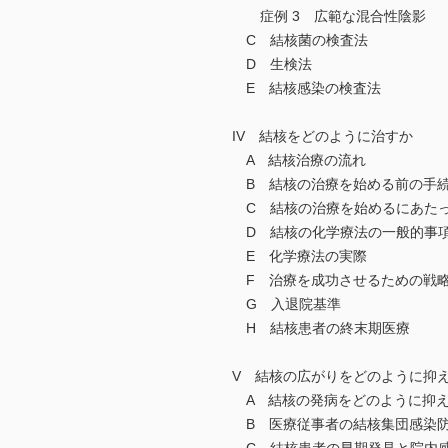
症例 3 広範な混合性陰影
C 結核菌の検査法
D 生検法
E 結核感染の検査法
IV 結核をどのように治すか
A 結核治療の流れ
B 結核の治療を始める前の手
C 結核の治療を始めるにあたっ
D 結核の化学療法の一般的事
E 化学療法の実際
F 治療を成功させるための戦略
G 入退院基準
H 結核患者の終末期医療
V 結核の広がりをどのように抑
A 結核の発病をどのように抑
B 医療従事者の結核集団感染