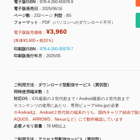
電子版ISBN
978-4-260-65978-9
電子版発売日
2025/06/16
ページ数
232ページ
判型
B5
フォーマット
PDF（パソコンへのダウンロード不可）
¥3,960
電子版販売価格：
(本体¥3,600＋税10％)
印刷版ISBN
978-4-260-05978-7
印刷版発行年月
2025/05
ご利用方法
ダウンロード型配信サービス（買切型）
同時使用端末数
3
対応OS
iOS最新の２世代前まで / Android最新の２世代前まで
※コンテンツの使用にあたり、専用ビューアisho.jpが必要
※Androidは、Android２世代前の端末のうち、国内キャリア経由で販
AQUOS、ARROWS、Nexusなど）にて動作確認しています
必要メモリ容量
78 MB以上
ご利用方法
アクセス型配信サービス（買切型）