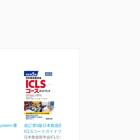
ystem×重
改訂第5版日本救急医学会
ピ
ICLSコースガイドブック
日本救急医学会ICLSコース企