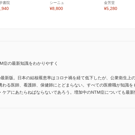
学書院
シーニュ
金芳堂
,940
¥8,800
¥5,280
TM症の最新知識をわかりやすく
の最新版。日本の結核罹患率はコロナ禍を経て低下したが、公衆衛生上
携わる医師、看護師、保健師にとどまらない。すべての医療職が知識を
・ケアにあたらねばならないであろう。増加中のNTM症についても最新