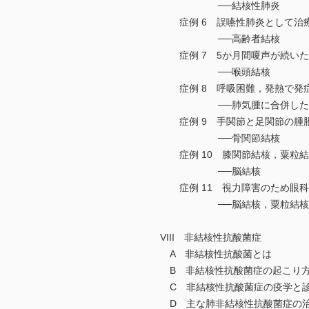
──結核性肺炎
症例 6 誤嚥性肺炎として治療
──高齢者結核
症例 7 5か月間嗄声が続いた
──喉頭結核
症例 8 呼吸困難，発熱で発症
──肺気腫に合併した
症例 9 手関節と足関節の腫脹
──骨関節結核
症例 10 膝関節結核，粟粒結
──脳結核
症例 11 視力障害のため眼科
──脳結核，粟粒結核（播
VIII 非結核性抗酸菌症
A 非結核性抗酸菌とは
B 非結核性抗酸菌症の起こり
C 非結核性抗酸菌症の疫学と
D 主な肺非結核性抗酸菌症の