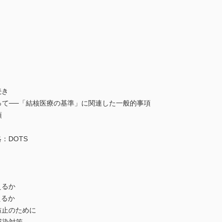
続き
て──「結核医療の基準」に関連した一般的事項
項
：DOTS
えるか
えるか
防止のために