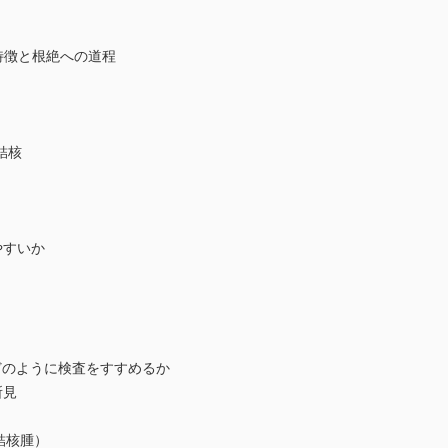
特徴と根絶への道程
結核
やすいか
のように検査をすすめるか
所見
結核腫）