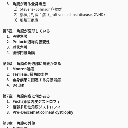
3．角膜が濁る全身疾患
1）Stevens‒Johnson症候群
2）移植片対宿主病（graft versus host disease, GVHD）
3）眼類天疱瘡
第5章 角膜が変形している
1．円錐角膜
2．Pellucid辺縁角膜変性
3．球状角膜
4．後部円錐角膜
第6章 角膜の周辺部に病変がある
1．Mooren潰瘍
2．Terrien辺縁角膜変性
3．全身疾患に関連する角膜潰瘍
4．Dellen
第7章 角膜内皮に何かある
1．Fuchs角膜内皮ジストロフィ
2．後部多形性角膜ジストロフィ
3．Pre‒Descemet corneal dystrophy
第8章 角膜の外傷