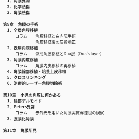
1．角膜異物
2．化学熱傷
3．角膜熱傷
第9章 角膜の手術
1．全層角膜移植
コラム 角膜移植と白内障手術
角膜移植後の屈折矯正
2．表層角膜移植
コラム 深層角膜移植とDua層（Dua’s layer）
3．角膜内皮移植
コラム 角膜内皮移植の再移植
4．角膜輪部移植・培養上皮移植
5．クロスリンキング
6．治療的レーザー角膜切除術
第10章 小児の角膜に何かある
1．輪部デルモイド
2．Peters異常
コラム 赤外光を用いた角膜実質浮腫眼の観察
3．強膜化角膜
第11章 角膜所見