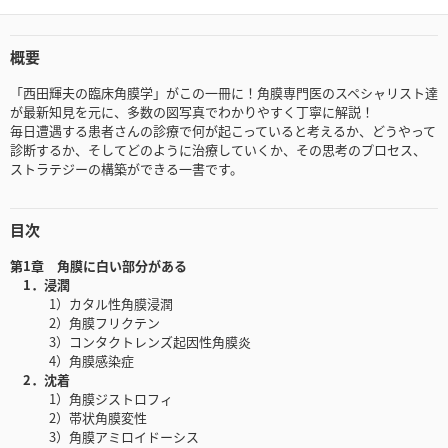
概要
「西田輝夫の臨床角膜学」がこの一冊に！角膜専門医のスペシャリスト達
が最新知見を元に、多数の図写真でわかりやすく丁寧に解説！
毎日遭遇する患者さんの診療で何が起こっていると考えるか、どうやって
診断するか、そしてどのように治療していくか、その思考のプロセス、
ストラテジーの構築ができる一書です。
目次
第1章 角膜に白い部分がある
1．浸潤
1）カタル性角膜浸潤
2）角膜フリクテン
3）コンタクトレンズ起因性角膜炎
4）角膜感染症
2．沈着
1）角膜ジストロフィ
2）帯状角膜変性
3）角膜アミロイドーシス