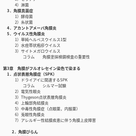
4）淋菌
3．角膜真菌症
1）酵母菌
2）糸状菌
4．アカントアメーバ角膜炎
5．ウイルス性角膜炎
1）単純ヘルペスウイルス1型
2）水痘帯状疱疹ウイルス
3）サイトメガロウイルス
コラム 角膜塗抹検鏡検査の重要性
第3章 角膜がフルオレセイン染色で染まる
1．点状表層角膜症（SPK）
1）ドライアイに関連するSPK
コラム シルマー試験
2）電気性眼炎
3）Thygeson点状表層角膜炎
4）上輪部角結膜炎
5）中毒性角膜症（点眼薬，内服薬）
6）兎眼性角膜炎
7）アレルギー性結膜疾患に伴う角膜上皮障害
2．角膜びらん