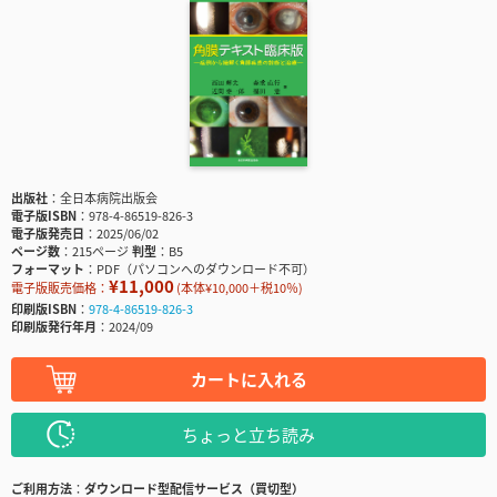
出版社
全日本病院出版会
電子版ISBN
978-4-86519-826-3
電子版発売日
2025/06/02
ページ数
215ページ
判型
B5
フォーマット
PDF（パソコンへのダウンロード不可）
¥11,000
電子版販売価格：
(本体¥10,000＋税10％)
印刷版ISBN
978-4-86519-826-3
印刷版発行年月
2024/09
カートに入れる
ちょっと立ち読み
ご利用方法
ダウンロード型配信サービス（買切型）