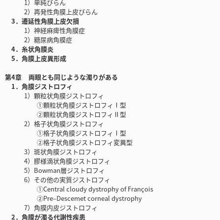
1）単純びらん
2）再発性角膜上皮びらん
3．遷延性角膜上皮欠損
1）神経麻痺性角膜症
2）糖尿病角膜症
4．糸状角膜炎
5．角膜上皮異形成
第4章 両眼とも同じような濁りがある
1．角膜ジストロフィ
1）顆粒状角膜ジストロフィ
①顆粒状角膜ジストロフィⅠ型
②顆粒状角膜ジストロフィⅡ型
2）格子状角膜ジストロフィ
①格子状角膜ジストロフィⅠ型
②格子状角膜ジストロフィ変異型
3）斑状角膜ジストロフィ
4）膠様滴状角膜ジストロフィ
5）Bowman層ジストロフィ
6）その他の実質ジストロフィ
①Central cloudy dystrophy of François
②Pre‒Descemet corneal dystrophy
7）角膜内皮ジストロフィ
2．角膜が濁る代謝性疾患