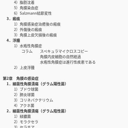
4）脂肪沈着
5）角膜染血症
6）Salzmann結節変性
3．瘢痕
1）角膜感染症治癒後の瘢痕
2）外傷後の瘢痕
3）角膜上皮欠損後の瘢痕
4．浮腫
1）水疱性角膜症
コラム スペキュラマイクロスコピー
角膜内皮細胞の自然経過
水疱性角膜症は進行性疾患である
2）上皮浮腫
第2章 角膜の感染症
1．細菌性角膜潰瘍（グラム陽性菌）
1）ブドウ球菌
2）肺炎球菌
3）コリネバクテリウム
4）アクネ菌
2．細菌性角膜潰瘍（グラム陰性菌）
1）緑膿菌
2）モラクセラ
3）セラチア