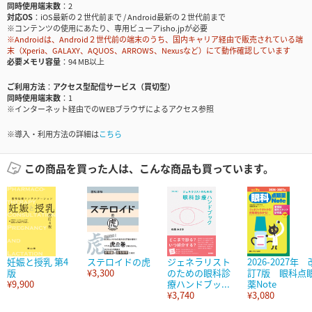
同時使用端末数
2
対応OS
iOS最新の２世代前まで / Android最新の２世代前まで
※コンテンツの使用にあたり、専用ビューアisho.jpが必要
※Androidは、Android２世代前の端末のうち、国内キャリア経由で販売されている端
末（Xperia、GALAXY、AQUOS、ARROWS、Nexusなど）にて動作確認しています
必要メモリ容量
94 MB以上
ご利用方法
アクセス型配信サービス（買切型）
同時使用端末数
1
※インターネット経由でのWEBブラウザによるアクセス参照
※導入・利用方法の詳細は
こちら
この商品を買った人は、こんな商品も買っています。
妊娠と授乳 第4
ステロイドの虎
ジェネラリスト
2026-2027年 
版
¥3,300
のための眼科診
訂7版 眼科点
¥9,900
療ハンドブッ...
薬Note
¥3,740
¥3,080