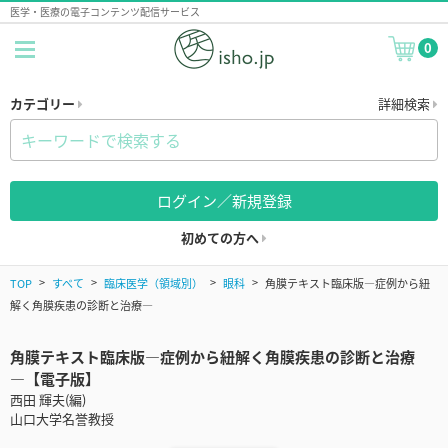
医学・医療の電子コンテンツ配信サービス
0
カテゴリー
詳細検索
ログイン／新規登録
初めての方へ
TOP
すべて
臨床医学（領域別）
眼科
角膜テキスト臨床版―症例から紐
解く角膜疾患の診断と治療―
角膜テキスト臨床版―症例から紐解く角膜疾患の診断と治療
―【電子版】
西田 輝夫(編)
山口大学名誉教授