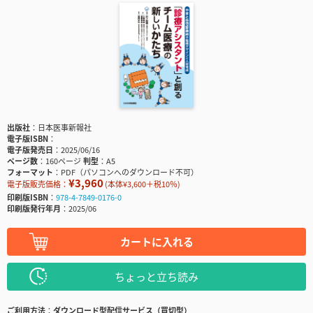
出版社
日本医事新報社
電子版ISBN
電子版発売日
2025/06/16
ページ数
160ページ
判型
A5
フォーマット
PDF（パソコンへのダウンロード不可）
¥3,960
電子版販売価格：
(本体¥3,600＋税10％)
印刷版ISBN
978-4-7849-0176-0
印刷版発行年月
2025/06
カートに入れる
ちょっと立ち読み
ご利用方法
ダウンロード型配信サービス（買切型）