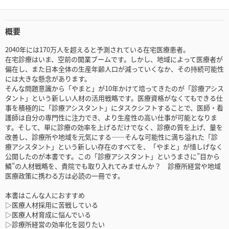
概要
2040年には170万人を超えると予測されている在宅医療患者。
在宅診療はいま、空前の開業ブームです。しかし、地域によって医療者が
偏在し、また日本全体の生産年齢人口が減っていくなか、その持続可能性
には大きな懸念があります。
そんな問題意識から「やまと」が10年かけて培ってきたのが「診療アシス
タント」という新しい人材の活用戦略です。医療資格がなくてもできる仕
事を積極的に「診療アシスタント」にタスクシフトすることで、医師・看
護師は自分の専門性に注力でき、より生産性の高い仕事が可能となりま
す。そして、単に診療の効率を上げるだけでなく、診療の質を上げ、量を
改善し、診療所や地域を元気にする——そんな可能性に満ち溢れた「診
療アシスタント」という新しい存在のすべてを、「やまと」が惜しげなく
公開したのが本書です。この「診療アシスタント」というまさに”目から
鱗”の人材戦略を、貴院でも取り入れてみませんか？ 診療所経営や地域
医療政策に携わる方は必読の一冊です。
本書はこんな人におすすめ
▷医療人材採用に苦戦している
▷医療人材育成に悩んでいる
▷診療所経営の効率化を図りたい