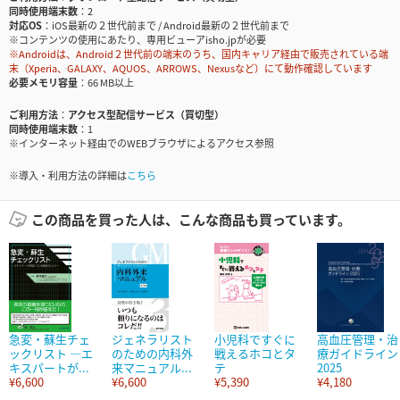
同時使用端末数
2
対応OS
iOS最新の２世代前まで / Android最新の２世代前まで
※コンテンツの使用にあたり、専用ビューアisho.jpが必要
※Androidは、Android２世代前の端末のうち、国内キャリア経由で販売されている端
末（Xperia、GALAXY、AQUOS、ARROWS、Nexusなど）にて動作確認しています
必要メモリ容量
66 MB以上
ご利用方法
アクセス型配信サービス（買切型）
同時使用端末数
1
※インターネット経由でのWEBブラウザによるアクセス参照
※導入・利用方法の詳細は
こちら
この商品を買った人は、こんな商品も買っています。
急変・蘇生チェ
ジェネラリスト
小児科ですぐに
高血圧管理・治
ックリスト ―エ
のための内科外
戦えるホコとタ
療ガイドライン
キスパートが...
来マニュアル...
テ
2025
¥6,600
¥6,600
¥5,390
¥4,180