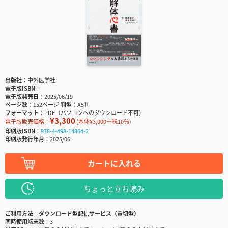
出版社
中外医学社
電子版ISBN
電子版発売日
2025/06/19
ページ数
152ページ
判型
A5判
フォーマット
PDF（パソコンへのダウンロード不可）
¥3,300
電子版販売価格：
(本体¥3,000＋税10％)
印刷版ISBN
978-4-498-14864-2
印刷版発行年月
2025/06
カートに入れる
ちょっと立ち読み
ご利用方法
ダウンロード型配信サービス（買切型）
同時使用端末数
3