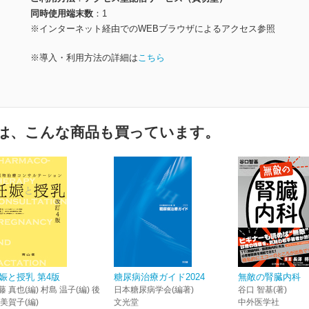
同時使用端末数
1
※インターネット経由でのWEBブラウザによるアクセス参照
※導入・利用方法の詳細は
こちら
は、こんな商品も買っています。
娠と授乳 第4版
糖尿病治療ガイド2024
無敵の腎臓内科
藤 真也(編) 村島 温子(編) 後
日本糖尿病学会(編著)
谷口 智基(著)
 美賀子(編)
文光堂
中外医学社