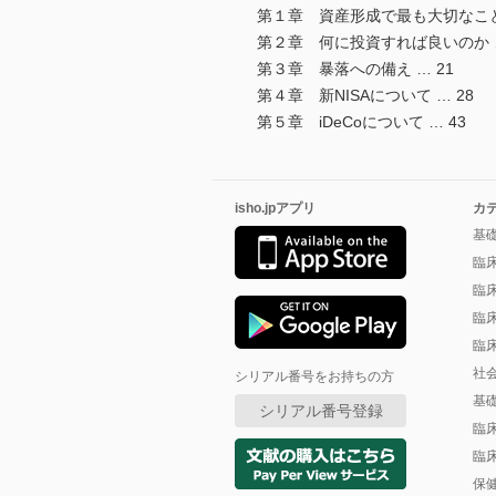
第１章 資産形成で最も大切なこと 
第２章 何に投資すれば良いのか …
第３章 暴落への備え … 21
第４章 新NISAについて … 28
第５章 iDeCoについて … 43
isho.jpアプリ
カ
基
臨
臨
臨
臨
社
シリアル番号をお持ちの方
基
シリアル番号登録
臨
臨
保