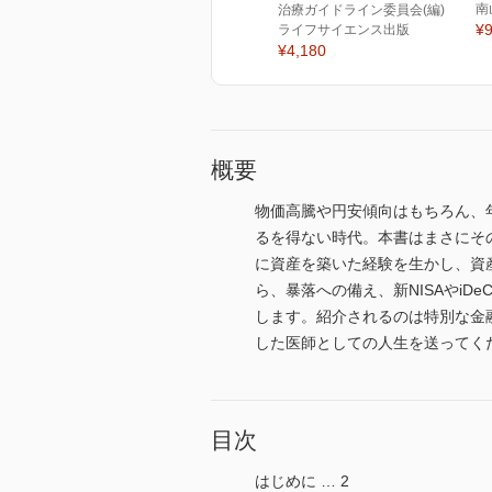
南
治療ガイドライン委員会(編)
¥9
ライフサイエンス出版
¥4,180
概要
物価高騰や円安傾向はもちろん、
るを得ない時代。本書はまさにそ
に資産を築いた経験を生かし、資
ら、暴落への備え、新NISAやi
します。紹介されるのは特別な金
した医師としての人生を送ってく
目次
はじめに … 2