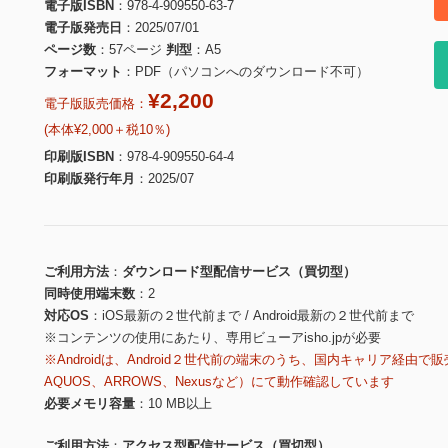
電子版ISBN
978-4-909550-63-7
電子版発売日
2025/07/01
ページ数
57ページ
判型
A5
フォーマット
PDF（パソコンへのダウンロード不可）
¥2,200
電子版販売価格：
(本体¥2,000＋税10％)
印刷版ISBN
978-4-909550-64-4
印刷版発行年月
2025/07
ご利用方法
ダウンロード型配信サービス（買切型）
同時使用端末数
2
対応OS
iOS最新の２世代前まで / Android最新の２世代前まで
※コンテンツの使用にあたり、専用ビューアisho.jpが必要
※Androidは、Android２世代前の端末のうち、国内キャリア経由で販
AQUOS、ARROWS、Nexusなど）にて動作確認しています
必要メモリ容量
10 MB以上
ご利用方法
アクセス型配信サービス（買切型）