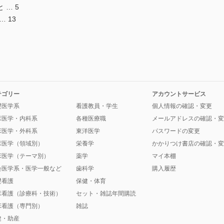
… 5
 13
テゴリー
アカウントサービス
礎医学系
看護教員・学生
個人情報の確認・変更
床医学・内科系
各種医療職
メールアドレスの確認・変
床医学・外科系
東洋医学
パスワードの変更
床医学（領域別）
栄養学
かかりつけ書店の確認・変
床医学（テーマ別）
薬学
マイ本棚
会医学系・医学一般など
歯科学
購入履歴
礎看護
保健・体育
床看護（診療科・技術）
セット・雑誌年間購読
床看護（専門別）
雑誌
健・助産