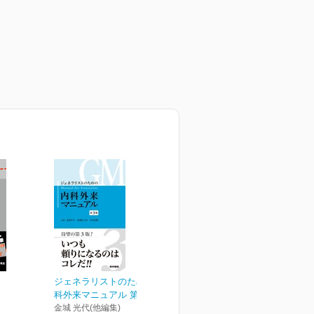
ジェネラリストのための内
科外来マニュアル 第3版
金城 光代(他編集)