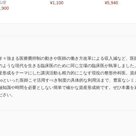
山堂
¥1,100
¥5,940
,900
年々強まる医療費抑制の動きや医師の働き方改革による収入減など、医
のような現代を生きる臨床医のために同じ立場の臨床医が執筆しました
産形成をテーマにした講演活動も精力的にこなす現役の整形外科医。資
DeCoといった医師こそ活用すべき制度の具体的な利用法まで、豊富なシ
融知識や時間を必要としない簡単で確かな資産形成術です。ぜひ本書を
ださい。