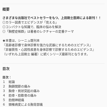
概要
さまざまな出版社でベストセラーをもつ、上田剛士医師による新刊！！
◎カラー図表でエビデンスが「見える」
◎コンパクトな知識で、臨床の悩みを解決
◎「胸壁症候群」は著者のレクチャーの定番テーマ
★本書は、シーニュ既刊本
『高齢者診療で身体診察を強力な武器にするためのエビデンス』
『非器質性・心因性疾患を身体診察で診察するためのエビデンス』
（いずれも上田剛士 編著）に続くシリーズ最新刊となります。
目次
目次：
１ 総論
２ 胸鎖関節の痛み
３ 胸骨・剣状突起の痛み
４ 肋骨・肋軟骨の痛み
５ 肋間神経痛
６ 頸椎病変による胸背部痛