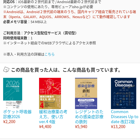
対応OS
iOS最新の２世代前まで / Android最新の２世代前まで
※コンテンツの使用にあたり、専用ビューアisho.jpが必要
※Androidは、Android２世代前の端末のうち、国内キャリア経由で販売されている端
末（Xperia、GALAXY、AQUOS、ARROWS、Nexusなど）にて動作確認しています
必要メモリ容量
54 MB以上
ご利用方法
アクセス型配信サービス（買切型）
同時使用端末数
1
※インターネット経由でのWEBブラウザによるアクセス参照
※導入・利用方法の詳細は
こちら
この商品を買った人は、こんな商品も買っています。
ポケット呼吸器
緩和治療薬の考
レジデントのた
Common
診療2026
え方、使い方
めの感染症診療
Diseases Up to
¥2,200
ver.4 4版
の鉄則
date 改訂2版
¥4,400
¥5,940
¥13,200