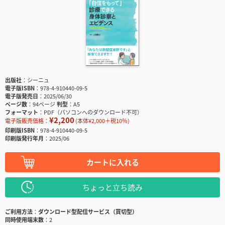
出版社
シーニュ
電子版ISBN
978-4-910440-09-5
電子版発売日
2025/06/30
ページ数
94ページ
判型
A5
フォーマット
PDF（パソコンへのダウンロード不可）
¥2,200
電子版販売価格：
(本体¥2,000＋税10％)
印刷版ISBN
978-4-910440-09-5
印刷版発行年月
2025/06
カートに入れる
ちょっと立ち読み
ご利用方法
ダウンロード型配信サービス（買切型）
同時使用端末数
2