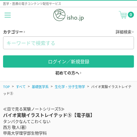
医学・医療の電子コンテンツ配信サービス
0
カテゴリー
詳細検索
ログイン／新規登録
初めての方へ
TOP
すべて
基礎医学系
生化学・分子生物学
バイオ実験イラストレイテ
ッド⑤
≪目で見る実験ノートシリーズ5≫
バイオ実験イラストレイテッド⑤【電子版】
タンパクなんてこわくない
西方 敬人(著)
甲南大学理学部生物学科