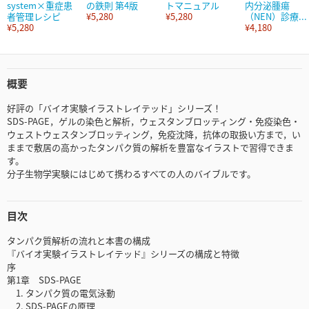
system×重症患
の鉄則 第4版
トマニュアル
内分泌腫瘍
者管理レシピ
¥5,280
¥5,280
（NEN）診療...
¥5,280
¥4,180
概要
好評の「バイオ実験イラストレイテッド」シリーズ！
SDS-PAGE，ゲルの染色と解析，ウェスタンブロッティング・免疫染色・
ウェストウェスタンブロッティング，免疫沈降，抗体の取扱い方まで，い
ままで敷居の高かったタンパク質の解析を豊富なイラストで習得できま
す。
分子生物学実験にはじめて携わるすべての人のバイブルです。
目次
タンパク質解析の流れと本書の構成
『バイオ実験イラストレイテッド』シリーズの構成と特徴
序
第1章 SDS-PAGE
1. タンパク質の電気泳動
2. SDS-PAGEの原理