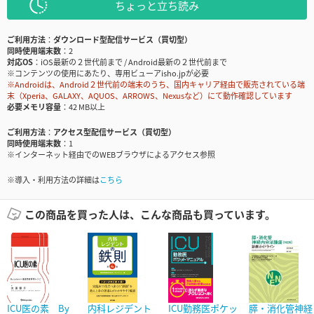
ちょっと立ち読み
ご利用方法
ダウンロード型配信サービス（買切型）
同時使用端末数
2
対応OS
iOS最新の２世代前まで / Android最新の２世代前まで
※コンテンツの使用にあたり、専用ビューアisho.jpが必要
※Androidは、Android２世代前の端末のうち、国内キャリア経由で販売されている端
末（Xperia、GALAXY、AQUOS、ARROWS、Nexusなど）にて動作確認しています
必要メモリ容量
42 MB以上
ご利用方法
アクセス型配信サービス（買切型）
同時使用端末数
1
※インターネット経由でのWEBブラウザによるアクセス参照
※導入・利用方法の詳細は
こちら
この商品を買った人は、こんな商品も買っています。
ICU医の素 By
内科レジデント
ICU勤務医ポケッ
膵・消化管神経