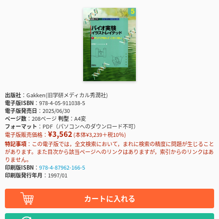
出版社
Gakken(旧学研メディカル秀潤社)
電子版ISBN
978-4-05-911038-5
電子版発売日
2025/06/30
ページ数
208ページ
判型
A4変
フォーマット
PDF（パソコンへのダウンロード不可）
¥3,562
電子版販売価格：
(本体¥3,239＋税10％)
特記事項
この電子版では，全文検索において，まれに検索の精度に問題が生じること
があります。また目次から該当ページへのリンクはありますが，索引からのリンクはあ
りません。
印刷版ISBN
978-4-87962-166-5
印刷版発行年月
1997/01
カートに入れる