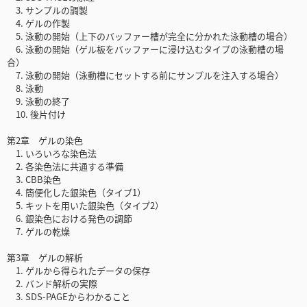
3. サンプルの調製
4. ゲルの作製
5. 泳動の開始（上下のバッファー槽が完全に分かれた泳動槽の場合）
6. 泳動の開始（ゲル板をバッファーに浸け込むタイプの泳動槽の場
合）
7. 泳動の開始（泳動槽にセットする前にサンプルを注入する場合）
8. 泳動
9. 泳動の終了
10. 後片付け
第2章 ゲルの染色
1. いろいろな染色法
2. 各染色法に共通する準備
3. CBB染色
4. 簡便化した銀染色（タイプ1）
5. キットを用いた銀染色（タイプ2）
6. 銀染色における発色の調節
7. ゲルの乾燥
第3章 ゲルの解析
1. ゲルから得られたデータの保存
2. バンド解析の実際
3. SDS-PAGEからわかること