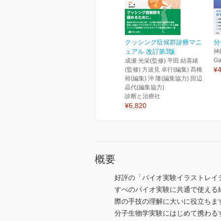
クッシング症候群診療マニ
分
ュアル 改訂第3版
神
Ga
成瀬 光栄(監修) 平田 結喜緒
¥4
(監修) 方波見 卓行(編集) 髙橋
裕(編集) 沖 隆(編集協力) 田辺
晶代(編集協力)
診断と治療社
¥6,820
概要
好評の「バイオ実験イラストレイ
すべのバイオ実験に共通で使える
際の手技の理解に大いに役立ちま
分子生物学実験にはじめて携わる