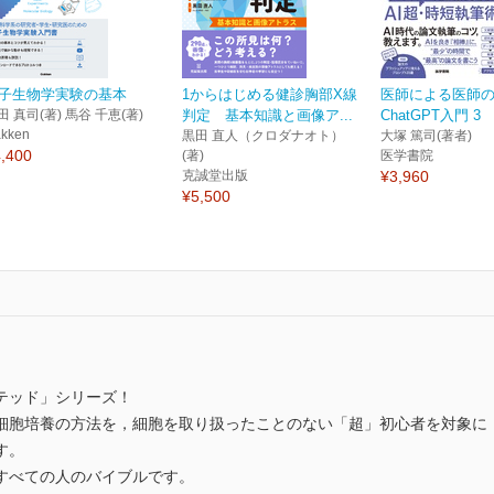
子生物学実験の基本
1からはじめる健診胸部X線
医師による医師
田 真司(著) 馬谷 千恵(著)
判定 基本知識と画像ア...
ChatGPT入門 3
kken
黒田 直人（クロダナオト）
大塚 篤司(著者)
,400
(著)
医学書院
克誠堂出版
¥3,960
¥5,500
テッド」シリーズ！
細胞培養の方法を，細胞を取り扱ったことのない「超」初心者を対象に
す。
すべての人のバイブルです。