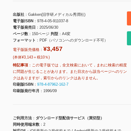
出版社
Gakken(旧学研メディカル秀潤社)
電子版ISBN
978-4-05-911037-8
電子版発売日
2025/06/30
ページ数
150ページ
判型
A4変
フォーマット
PDF（パソコンへのダウンロード不可）
¥3,457
電子版販売価格：
(本体¥3,143＋税10％)
特記事項
この電子版では，全文検索において，まれに検索の精度
に問題が生じることがあります。また目次から該当ページへのリン
クはありますが，索引からのリンクはありません。
印刷版ISBN
978-4-87962-162-7
印刷版発行年月
1996/09
ご利用方法
ダウンロード型配信サービス（買切型）
同時使用端末数
2
対応OS
iOS最新の２世代前まで / Android最新の２世代前まで