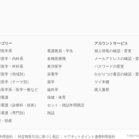
テゴリー
アカウントサービス
礎医学系
看護教員・学生
個人情報の確認・変更
床医学・内科系
各種医療職
メールアドレスの確認・変
床医学・外科系
東洋医学
パスワードの変更
床医学（領域別）
栄養学
かかりつけ書店の確認・変
床医学（テーマ別）
薬学
マイ本棚
会医学系・医学一般など
歯科学
購入履歴
礎看護
保健・体育
床看護（診療科・技術）
セット・雑誌年間購読
床看護（専門別）
雑誌
健・助産
Copyri
利用規約
特定商取引法に基づく表記
ケアネットポイント連携利用規約