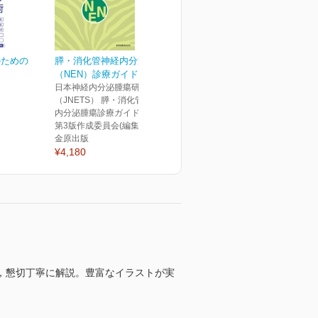
のための
膵・消化管神経内分泌腫瘍
（NEN）診療ガイドライ...
日本神経内分泌腫瘍研究会
（JNETS） 膵・消化管神経
内分泌腫瘍診療ガイドライン
第3版作成委員会(編集)
金原出版
¥4,180
，懇切丁寧に解説。豊富なイラストが実