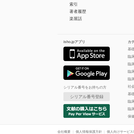
索引
著者履歴
楽屋話
isho.jpアプリ
カ
基
臨
臨
臨
臨
社
シリアル番号をお持ちの方
基
シリアル番号登録
臨
臨
保
会社概要
個人情報保護方針
個人向けサービス