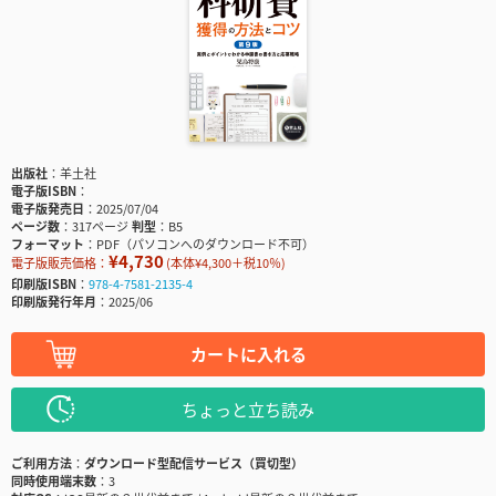
出版社
羊土社
電子版ISBN
電子版発売日
2025/07/04
ページ数
317ページ
判型
B5
フォーマット
PDF（パソコンへのダウンロード不可）
¥4,730
電子版販売価格：
(本体¥4,300＋税10％)
印刷版ISBN
978-4-7581-2135-4
印刷版発行年月
2025/06
カートに入れる
ちょっと立ち読み
ご利用方法
ダウンロード型配信サービス（買切型）
同時使用端末数
3