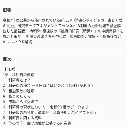
概要
令和7年度公募から使用されている新しい申請書のポイントや，審査方式
の変更，研究データマネジメントプランなどの制度の更新情報を徹底解
説した最新版！ 令和5年度採択の「挑戦的研究（萌芽）」の申請書見本も
丸ごと追加！ 申請書の書き方を中心に，応募戦略，採択・不採択後など
のノウハウを解説．
目次
【目次】
1章 科研費の概略
1 科研費とは？
2 科研費の種類 ―科研費にはどのような種目がある？
3 審査区分の種類
4 審査のしくみ
5 申請から採択まで
6 科研費の現状について ―令和6年度のデータより
7 科研費の基金化，調整金，合算使用，バイアウト制度
8 科研費に関する資料
9 他の省庁・民間組織が公募する研究費