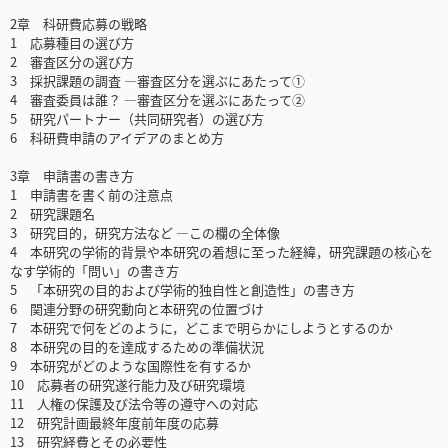
2章 科研費応募の戦略
1 応募種目の選び方
2 審査区分の選び方
3 採択課題の調査 ―審査区分を選ぶにあたって①
4 審査委員は誰？ ―審査区分を選ぶにあたって②
5 研究パートナー（共同研究者）の選び方
6 科研費申請のアイデアのまとめ方
3章 申請書の書き方
1 申請書を書く前の注意点
2 研究課題名
3 研究目的，研究方法など ―この欄の全体像
4 本研究の学術的背景や本研究の着想に至った経緯，研究課題の核心を
なす学術的「問い」の書き方
5 「本研究の目的および学術的独自性と創造性」の書き方
6 関連分野の研究動向と本研究の位置づけ
7 本研究で何をどのように，どこまで明らかにしようとするのか
8 本研究の目的を達成するための準備状況
9 本研究がどのような国際性を有するか
10 応募者の研究遂行能力及び研究環境
11 人権の保護及び法令等の遵守への対応
12 研究計画最終年度前年度の応募
13 研究経費とその必要性