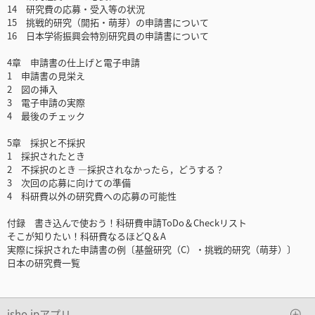
14 研究費の応募・受入等の状況
15 挑戦的研究（開拓・萌芽）の申請書について
16 日本学術振興会特別研究員の申請書について
4章 申請書の仕上げと電子申請
1 申請書の見栄え
2 図の挿入
3 電子申請の実際
4 最後のチェック
5章 採択と不採択
1 採択されたとき
2 不採択のとき ―採択されなかったら，どうする？
3 次回の応募に向けての準備
4 科研費以外の研究費への応募の可能性
付録 書き込んで使おう！科研費申請ToDo＆Checkリスト
そこが知りたい！科研費なるほどQ＆A
実際に採択された申請書の例〔基盤研究（C）・挑戦的研究（萌芽）〕
日本の研究費一覧
isho.jpアプリ