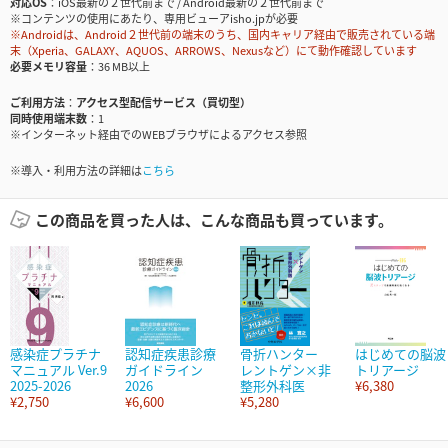
対応OS
iOS最新の２世代前まで / Android最新の２世代前まで
※コンテンツの使用にあたり、専用ビューアisho.jpが必要
※Androidは、Android２世代前の端末のうち、国内キャリア経由で販売されている端
末（Xperia、GALAXY、AQUOS、ARROWS、Nexusなど）にて動作確認しています
必要メモリ容量
36 MB以上
ご利用方法
アクセス型配信サービス（買切型）
同時使用端末数
1
※インターネット経由でのWEBブラウザによるアクセス参照
※導入・利用方法の詳細は
こちら
この商品を買った人は、こんな商品も買っています。
感染症プラチナ
認知症疾患診療
骨折ハンター
はじめての脳波
マニュアル Ver.9
ガイドライン
レントゲン×非
トリアージ
2025-2026
2026
整形外科医
¥6,380
¥2,750
¥6,600
¥5,280