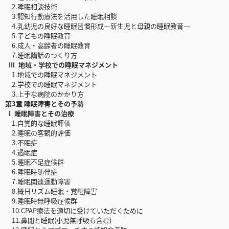
2.睡眠相談技術
3.認知行動療法を活用した睡眠相談
4.乳幼児の良好な睡眠習慣形成―新生児と母親の睡眠教育―
5.子どもの睡眠教育
6.成人・高齢者の睡眠教育
7.睡眠講話のつくり方
III 地域・学校での睡眠マネジメント
1.地域での睡眠マネジメント
2.学校での睡眠マネジメント
3.上手な病院のかかり方
第3章 睡眠障害とその予防
I 睡眠障害とその治療
1.自覚的な睡眠評価
2.睡眠の客観的評価
3.不眠症
4.過眠症
5.睡眠不足症候群
6.睡眠時随伴症
7.睡眠関連運動障害
8.概日リズム睡眠・覚醒障害
9.睡眠時無呼吸症候群
10.CPAP療法を適切に受けていただくために
11.鼻閉と睡眠(小児無呼吸も含む)