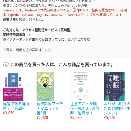
対応OS
iOS最新の２世代前まで / Android最新の２世代前まで
※コンテンツの使用にあたり、専用ビューアisho.jpが必要
※Androidは、Android２世代前の端末のうち、国内キャリア経由で販売されている端
末（Xperia、GALAXY、AQUOS、ARROWS、Nexusなど）にて動作確認しています
必要メモリ容量
94 MB以上
ご利用方法
アクセス型配信サービス（買切型）
同時使用端末数
1
※インターネット経由でのWEBブラウザによるアクセス参照
※導入・利用方法の詳細は
こちら
この商品を買った人は、こんな商品も買っています。
極論で語る睡眠
精神診療プラチ
注意欠如・多動
より良い眠りの
医学 第2版
ナマニュアル
症―ADHD―の診
ための睡眠マネ
¥3,850
第3版
断・治療ガイ...
ジメント
¥2,420
¥5,280
¥5,170