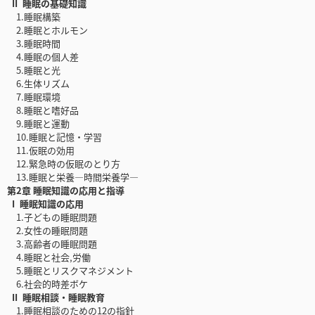
II 睡眠の基礎知識
1.睡眠構築
2.睡眠とホルモン
3.睡眠時間
4.睡眠の個人差
5.睡眠と光
6.生体リズム
7.睡眠環境
8.睡眠と嗜好品
9.睡眠と運動
10.睡眠と記憶・学習
11.仮眠の効用
12.緊急時の仮眠のとり方
13.睡眠と栄養―時間栄養学―
第2章 睡眠知識の応用と指導
I 睡眠知識の応用
1.子どもの睡眠問題
2.女性の睡眠問題
3.高齢者の睡眠問題
4.睡眠と社会,労働
5.睡眠とリスクマネジメント
6.社会的時差ボケ
II 睡眠相談・睡眠教育
1.睡眠相談のための12の指針