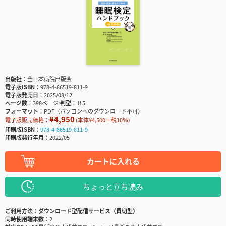
出版社
全日本病院出版会
電子版ISBN
978-4-86519-811-9
電子版発売日
2025/08/12
ページ数
398ページ
判型
Ｂ5
フォーマット
PDF（パソコンへのダウンロード不可）
¥4,950
電子版販売価格：
(本体¥4,500＋税10％)
印刷版ISBN
978-4-86519-811-9
印刷版発行年月
2022/05
カートに入れる
ちょっと立ち読み
ご利用方法
ダウンロード型配信サービス（買切型）
同時使用端末数
2