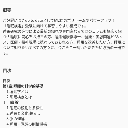
概要
ご好評につきup to dateとして約2倍のボリュームでパワーアップ！
「睡眠検定」受験に向けて学習しやすい構成です。
睡眠研究の進歩による最新の知見や専門家ならではのコラムも幅広く紹
介！睡眠に関心をお持ちの方、睡眠健康指導士、健康・美容関連ビジネ
ス、医療・福祉現場に携わっておられる方、睡眠を改善したい方、睡眠に
ついて知りたいすべての方々に、今こそご一読いただきたい必携の一冊で
す。
目次
目次
第1章 睡眠の科学的基礎
1.睡眠学とは
2.睡眠検定とは
Ⅰ 総 論
1.睡眠の役割と多様性
2.睡眠と文化,暮らし
3.脳の理解
4.睡眠・覚醒の制御機構