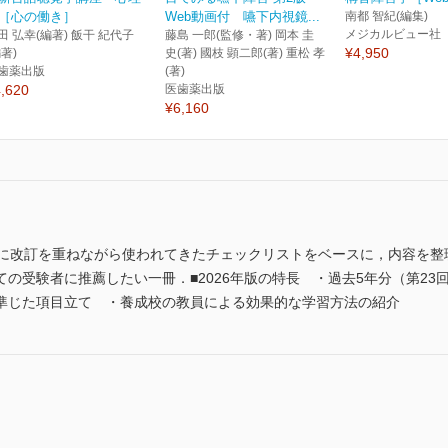
［心の働き］
Web動画付 嚥下内視鏡...
南都 智紀(編集)
メジカルビュー社
田 弘幸(編著) 飯干 紀代子
藤島 一郎(監修・著) 岡本 圭
¥4,950
編著)
史(著) 國枝 顕二郎(著) 重松 孝
歯薬出版
(著)
,620
医歯薬出版
¥6,160
後に改訂を重ねながら使われてきたチェックリストをベースに，内容を整
の受験者に推薦したい一冊．■2026年版の特長 ・過去5年分（第23
準じた項目立て ・養成校の教員による効果的な学習方法の紹介