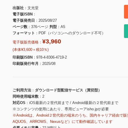
出版社
文光堂
電子版ISBN
電子版発売日
2025/08/27
ページ数
376ページ
判型
A5
フォーマット
PDF（パソコンへのダウンロード不可）
¥3,960
電子版販売価格：
(本体¥3,600＋税10％)
印刷版ISBN
978-4-8306-4719-2
印刷版発行年月
2025/08
ご利用方法
ダウンロード型配信サービス（買切型）
同時使用端末数
2
対応OS
iOS最新の２世代前まで / Android最新の２世代前まで
※コンテンツの使用にあたり、専用ビューアisho.jpが必要
※Androidは、Android２世代前の端末のうち、国内キャリア経由で販
AQUOS、ARROWS、Nexusなど）にて動作確認しています
必要メモリ容量
22 MB以上