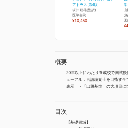
アトラス 第4版
学
坂井 建雄(監訳)
山
医学書院
(
¥10,450
医
¥4
概要
20年以上にわたり養成校で国試
ューアル．言語聴覚士を目指す全て
表示 ・「出題基準」の大項目に
目次
【基礎領域】