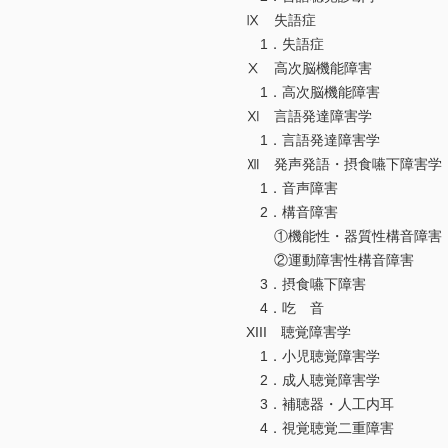
Ⅸ 失語症
1．失語症
Ⅹ 高次脳機能障害
1．高次脳機能障害
Ⅺ 言語発達障害学
1．言語発達障害学
Ⅻ 発声発語・摂食嚥下障
1．音声障害
2．構音障害
①機能性・器質性構音障害
②運動障害性構音障害
3．摂食嚥下障害
4．吃 音
XIII 聴覚障害学
1．小児聴覚障害学
2．成人聴覚障害学
3．補聴器・人工内耳
4．視覚聴覚二重障害