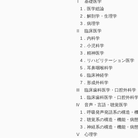
Ⅰ 基礎医学
1．医学総論
2．解剖学・生理学
3．病理学
Ⅱ 臨床医学
1．内科学
2．小児科学
3．精神医学
4．リハビリテーション医学
5．耳鼻咽喉科学
6．臨床神経学
7．形成外科学
Ⅲ 臨床歯科医学・口腔外科学
1．臨床歯科医学・口腔外科
Ⅳ 音声・言語・聴覚医学
1．呼吸発声発語系の構造・機
2．聴覚系の構造・機能・病
3．神経系の構造・機能・病
Ⅴ 心理学