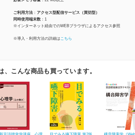
ご利用方法
アクセス型配信サービス（買切型）
同時使用端末数
1
※インターネット経由でのWEBブラウザによるアクセス参照
※導入・利用方法の詳細は
こちら
は、こんな商品も買っています。
新言語聴覚学講座 心理
目でみる嚥下障害 第2版
構音障害学［We