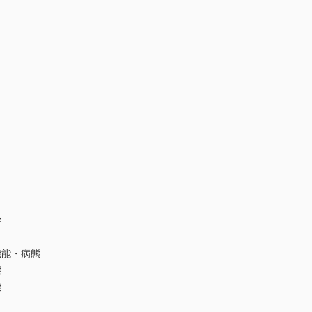
学
能・病態
態
態