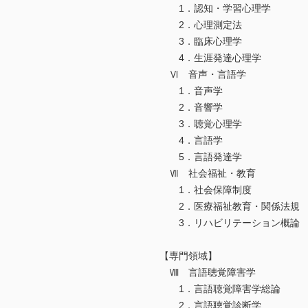
1．認知・学習心理学
2．心理測定法
3．臨床心理学
4．生涯発達心理学
Ⅵ 音声・言語学
1．音声学
2．音響学
3．聴覚心理学
4．言語学
5．言語発達学
Ⅶ 社会福祉・教育
1．社会保障制度
2．医療福祉教育・関係法規
3．リハビリテーション概論
【専門領域】
Ⅷ 言語聴覚障害学
1．言語聴覚障害学総論
2．言語聴覚診断学