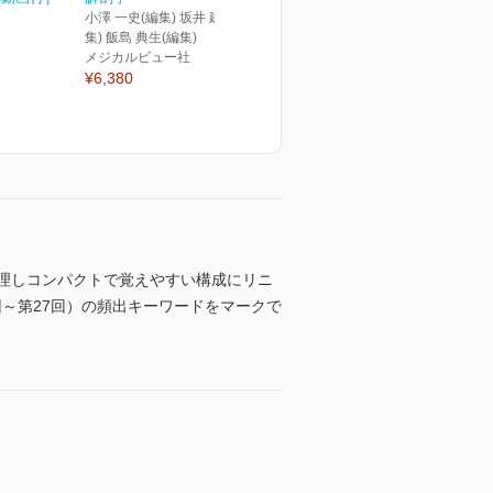
小澤 一史(編集) 坂井 建雄(編
集) 飯島 典生(編集)
メジカルビュー社
¥6,380
理しコンパクトで覚えやすい構成にリニ
回～第27回）の頻出キーワードをマークで