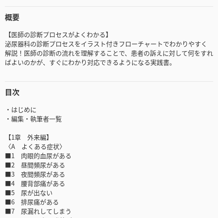
概要
【医師の診断プロセスがよくわかる】
泌尿器科の診断プロセスをイラスト付きフローチャートでわかりやすく
解説！医師の診断の流れを理解することで、患者の訴えに対して何をすれ
ばよいのかが、すぐにわかり対応できるようになる実践書。
目次
・はじめに
・編集・執筆者一覧
【1章 外来編】
〈A よくある症状〉
■1 肉眼的血尿がある
■2 昼間頻尿がある
■3 夜間頻尿がある
■4 腰背部痛がある
■5 尿が出ない
■6 排尿痛がある
■7 尿漏れしてしまう