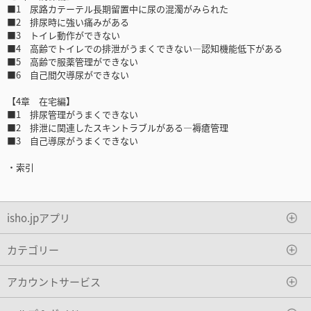
■1 尿路カテーテル長期留置中に尿の混濁がみられた
■2 排尿時に強い痛みがある
■3 トイレ動作ができない
■4 高齢でトイレでの排泄がうまくできない―認知機能低下がある
■5 高齢で服薬管理ができない
■6 自己間欠導尿ができない
【4章 在宅編】
■1 排尿管理がうまくできない
■2 排泄に関連したスキントラブルがある―褥瘡管理
■3 自己導尿がうまくできない
・索引
isho.jpアプリ
カテゴリー
アカウントサービス