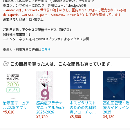
対応OS
iOS最新の２世代前まで / Android最新の２世代前まで
※コンテンツの使用にあたり、専用ビューアisho.jpが必要
※Androidは、Android２世代前の端末のうち、国内キャリア経由で販売されている端
末（Xperia、GALAXY、AQUOS、ARROWS、Nexusなど）にて動作確認しています
必要メモリ容量
82 MB以上
ご利用方法
アクセス型配信サービス（買切型）
同時使用端末数
1
※インターネット経由でのWEBブラウザによるアクセス参照
※導入・利用方法の詳細は
こちら
この商品を買った人は、こんな商品も買っています。
治療薬マニュア
感染症プラチナ
ホスピタリスト
高血圧管理・治
ル2026 アプリ
マニュアル Ver.9
のための内科診
療ガイドライン
¥5,610
2025-2026
療フローチャ...
2025
¥2,750
¥8,800
¥4,180