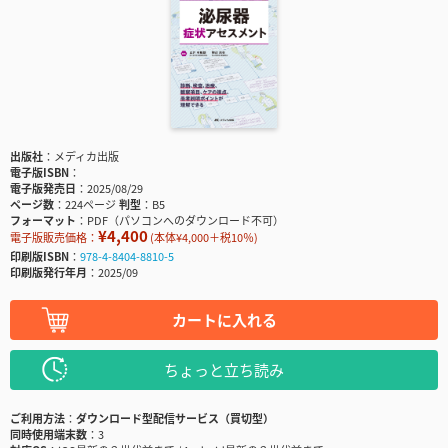
出版社
メディカ出版
電子版ISBN
電子版発売日
2025/08/29
ページ数
224ページ
判型
B5
フォーマット
PDF（パソコンへのダウンロード不可）
¥4,400
電子版販売価格：
(本体¥4,000＋税10％)
印刷版ISBN
978-4-8404-8810-5
印刷版発行年月
2025/09
カートに入れる
ちょっと立ち読み
ご利用方法
ダウンロード型配信サービス（買切型）
同時使用端末数
3