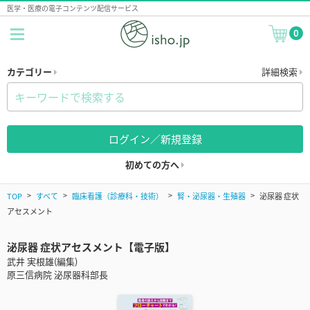
医学・医療の電子コンテンツ配信サービス
0
カテゴリー
詳細検索
ログイン／新規登録
初めての方へ
TOP
すべて
臨床看護（診療科・技術）
腎・泌尿器・生殖器
泌尿器 症状
アセスメント
泌尿器 症状アセスメント【電子版】
武井 実根雄(編集)
原三信病院 泌尿器科部長