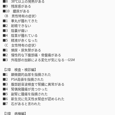
■8 38℃以上の発熱がある
■9 残尿感がある
■10 膿尿がある
〈B 男性特有の症状〉
■1 睾丸が腫れてきた
■2 射精できない
■3 陰嚢が痛い
■4 陰茎が腫れている
■5 精液が赤くなった
〈C 女性特有の症状〉
■1 頻尿・尿失禁がある
■2 慢性的な下腹部痛・骨盤痛がある
■3 外陰部の加齢による変化が気になる―GSM
【2章 検査・検診編】
■1 顕微鏡的血尿を指摘された
■2 PSA高値を指摘された
■3 腹部超音波検査で腎臓に異常がある
■4 腎偶発腫瘍が見つかった
■5 副腎に腫瘍を指摘された
■6 新生児に先天性水腎症が認められた
■7 石があると言われた
【3章 病棟編】