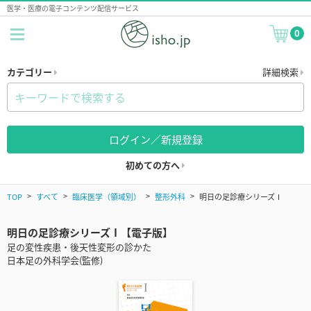
医学・医療の電子コンテンツ配信サービス
0
カテゴリー
詳細検索
ログイン／新規登録
初めての方へ
TOP
すべて
臨床医学（領域別）
整形外科
明日の足診療シリーズⅠ
明日の足診療シリーズⅠ【電子版】
足の変性疾患・後天性変形の診かた
日本足の外科学会(監修)