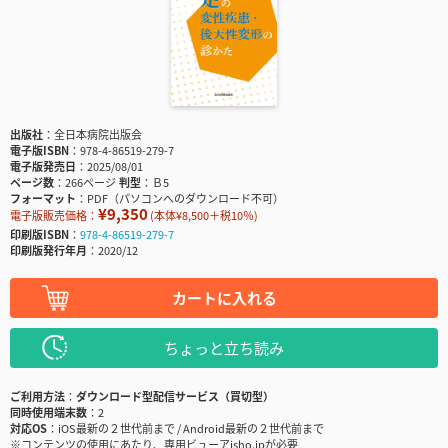
出版社
全日本病院出版会
電子版ISBN
978-4-86519-279-7
電子版発売日
2025/08/01
ページ数
266ページ
判型
Ｂ5
フォーマット
PDF（パソコンへのダウンロード不可）
¥9,350
電子版販売価格：
(本体¥8,500＋税10％)
印刷版ISBN
978-4-86519-279-7
印刷版発行年月
2020/12
カートに入れる
ちょっと立ち読み
ご利用方法
ダウンロード型配信サービス（買切型）
同時使用端末数
2
対応OS
iOS最新の２世代前まで / Android最新の２世代前まで
※コンテンツの使用にあたり、専用ビューアisho.jpが必要