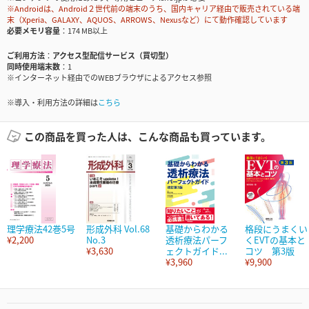
※Androidは、Android２世代前の端末のうち、国内キャリア経由で販売されている端
末（Xperia、GALAXY、AQUOS、ARROWS、Nexusなど）にて動作確認しています
必要メモリ容量
174 MB以上
ご利用方法
アクセス型配信サービス（買切型）
同時使用端末数
1
※インターネット経由でのWEBブラウザによるアクセス参照
※導入・利用方法の詳細は
こちら
この商品を買った人は、こんな商品も買っています。
理学療法42巻5号
形成外科 Vol.68
基礎からわかる
格段にうまくい
¥2,200
No.3
透析療法パーフ
くEVTの基本と
¥3,630
ェクトガイド...
コツ 第3版
¥3,960
¥9,900