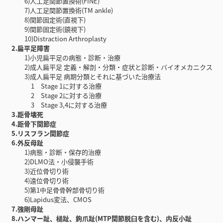
6)人工足関節置換術(FINE)
7)人工足関節置換術(TM ankle)
8)関節固定術(直視下)
9)関節固定術(鏡視下)
10)Distraction Arthroplasty
2.扁平足障害
1)小児扁平足の病態・診断・治療
2)成人扁平足 定義・解剖・分類・症状と診断・バイオメカニクス
3)成人扁平足 病期分類とそれに基づいた治療法
1 Stage 1に対する治療
2 Stage 2に対する治療
3 Stage 3,4に対する治療
3.距骨壊死
4.距骨下関節症
5.リスフラン関節症
6.外反母趾
1)病態・診断・保存的治療
2)DLMO法・小侵襲手術
3)近位骨切り術
4)遠位骨切り術
5)第1中足骨骨幹部骨切り術
6)Lapidus変法、CMOS
7.強剛母趾
8.ハンマー趾、槌趾、鉤爪趾(MTP関節脱臼を含む)、内反小趾