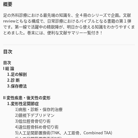
概要
足の外科診療における最先端の知識を、全４冊のシリーズで企画。文献
reviewともなる構成で、日常診療におけるバイブルとなる書籍の第１弾
です。第一線で活躍中の精鋭陣が、明日から使える知識をわかりやすくま
とめました。巻末には、便利な文献サマリー一覧付き！
目次
目次
I 総 論
1.足の解剖
2.診 断
3.保存療法
II 変性疾患・後天性の変形
1.変形性足関節症
1)病態・診断・保存的治療
2)鏡視下デブリドマン
3)低位脛骨骨切り術
4)遠位脛骨斜め骨切り術
5)人工足関節置換術(TNK、人工距骨、Combined TAA)