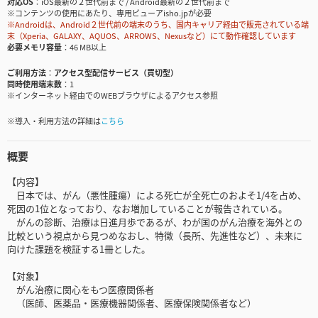
対応OS
iOS最新の２世代前まで / Android最新の２世代前まで
※コンテンツの使用にあたり、専用ビューアisho.jpが必要
※Androidは、Android２世代前の端末のうち、国内キャリア経由で販売されている端
末（Xperia、GALAXY、AQUOS、ARROWS、Nexusなど）にて動作確認しています
必要メモリ容量
46 MB以上
ご利用方法
アクセス型配信サービス（買切型）
同時使用端末数
1
※インターネット経由でのWEBブラウザによるアクセス参照
※導入・利用方法の詳細は
こちら
概要
【内容】
日本では、がん（悪性腫瘍）による死亡が全死亡のおよそ1/4を占め、
死因の1位となっており、なお増加していることが報告されている。
がんの診断、治療は日進月歩であるが、わが国のがん治療を海外との
比較という視点から見つめなおし、特徴（長所、先進性など）、未来に
向けた課題を検証する1冊とした。
【対象】
がん治療に関心をもつ医療関係者
（医師、医薬品・医療機器関係者、医療保険関係者など）