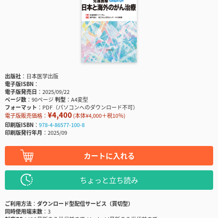
出版社
日本医学出版
電子版ISBN
電子版発売日
2025/09/22
ページ数
90ページ
判型
A4変型
フォーマット
PDF（パソコンへのダウンロード不可）
¥4,400
電子版販売価格：
(本体¥4,000＋税10％)
印刷版ISBN
978-4-86577-100-8
印刷版発行年月
2025/09
カートに入れる
ちょっと立ち読み
ご利用方法
ダウンロード型配信サービス（買切型）
同時使用端末数
3