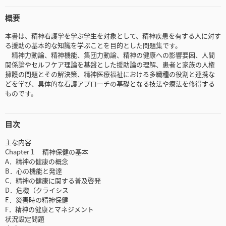
概要
本書は、精神看護学を学ぶ学生を対象として、精神疾患を有する人に対す
る援助の基本的な知識を学ぶことを目的とした問題集です。
精神力動論、精神機能、集団力動論、精神の健康への影響要因、人間
関係論やセルフケア理論を基盤とした援助論の理解、患者と家族の人権
擁護の問題とその解決策、精神医療福祉における多職種の役割と連携な
どを学び、具体的な看護アプローチの基礎となる技法や療法を修得する
ものです。
目次
主な内容
Chapter１ 精神保健の基本
A．精神の健康の概念
B．心の機能と発達
C．精神の健康に関する普及啓発
D．危機（クライシス
E．災害時の精神保健
F．精神の健康とマネジメント
状況設定問題