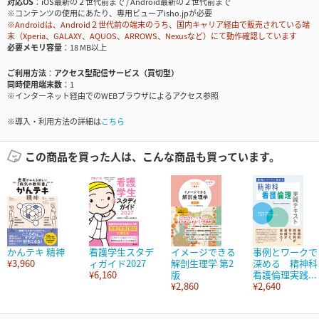
対応OS
iOS最新の２世代前まで / Android最新の２世代前まで
※コンテンツの使用にあたり、専用ビューアisho.jpが必要
※Androidは、Android２世代前の端末のうち、国内キャリア経由で販売されている端
末（Xperia、GALAXY、AQUOS、ARROWS、Nexusなど）にて動作確認しています
必要メモリ容量
18 MB以上
ご利用方法
アクセス型配信サービス（買切型）
同時使用端末数
1
※インターネット経由でのWEBブラウザによるアクセス参照
※導入・利用方法の詳細は
こちら
この商品を買った人は、こんな商品も買っています。
かんテキ 精神
看護学生スタデ
イメージできる
事例とワークで
¥3,960
ィガイド2027
解剖生理学 第2
深める 精神科
¥6,160
版
看護倫理実践...
¥2,860
¥2,640