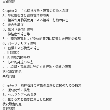
実践問題
Chapter２ 主な精神疾患・障害の特徴と看護
A．症状性を含む器質性精神障害
B．精神作用物質使用による精神・行動の障害
C．統合失調症
D．気分（感情）障害
E．神経症性障害等
F．生理的障害および身体的要因に関連した行動症候群
G．パーソナリティ障害
H．習慣および衝動の障害
I．性別違和
J．知的能力障害49
K．心理的発達の障害
L．小児期・青年期に発症する行動・情緒の障害
状況設定問題
実践問題
Chapter３ 精神看護の対象の理解と支援のための概念
A．援助関係の構築
B．セルフケアへの援助
C．生きる力と強さに着目した援助
状況設定問題
実践問題