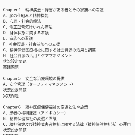
Chapter４ 精神疾患・障害がある者とその家族への看護
A．脳の仕組みと精神機能
B．心理・社会的療法
C．修正型電気けいれん療法
D．身体状態に関する看護
E．家族への看護
F．社会復帰・社会参加への支援
G．精神保健医療福祉に関する社会資源の活用と調整
H．社会資源の活用とケアマネジメント
状況設定問題
実践問題
Chapter５ 安全な治療環境の提供
A．安全管理（セーフティマネジメント）
状況設定問題
実践問題
Chapter６ 精神医療保健福祉の変遷と法や施策
A．患者の権利擁護（アドボカシー）
B．精神保健福祉の変遷と看護
C．精神保健及び精神障害者福祉に関する法律（精神保健福祉法）の運用
状況設定問題