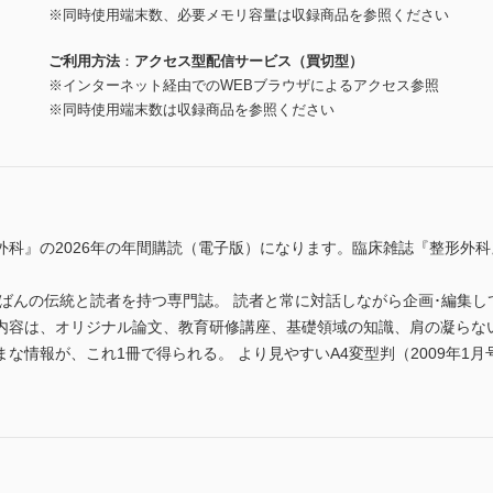
※同時使用端末数、必要メモリ容量は収録商品を参照ください
ご利用方法
アクセス型配信サービス（買切型）
※インターネット経由でのWEBブラウザによるアクセス参照
※同時使用端末数は収録商品を参照ください
外科』の2026年の年間購読（電子版）になります。臨床雑誌『整形外
ちばんの伝統と読者を持つ専門誌。 読者と常に対話しながら企画･編集
その内容は、オリジナル論文、教育研修講座、基礎領域の知識、肩の凝ら
な情報が、これ1冊で得られる。 より見やすいA4変型判（2009年1月