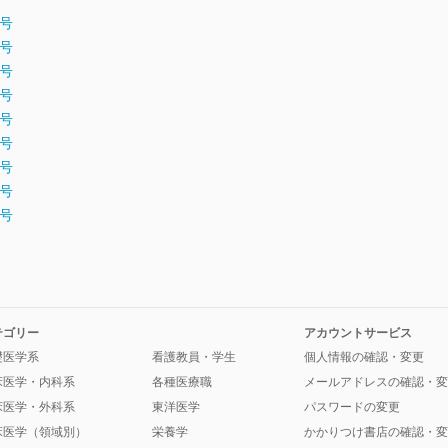
月号
月号
月号
月号
月号
月号
月号
月号
月号
テゴリー
アカウントサービス
礎医学系
看護教員・学生
個人情報の確認・変更
床医学・内科系
各種医療職
メールアドレスの確認・変
床医学・外科系
東洋医学
パスワードの変更
床医学（領域別）
栄養学
かかりつけ書店の確認・変