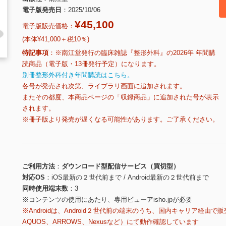
電子版発売日
2025/10/06
¥45,100
電子版販売価格：
(本体¥41,000＋税10％)
特記事項
※南江堂発行の臨床雑誌『整形外科』の2026年 年間購
読商品（電子版・13冊発行予定）になります。
別冊整形外科付き年間購読はこちら。
各号が発売され次第、ライブラリ画面に追加されます。
またその都度、本商品ページの「収録商品」に追加された号が表示
されます。
※冊子版より発売が遅くなる可能性があります。ご了承ください。
ご利用方法
ダウンロード型配信サービス（買切型）
対応OS
iOS最新の２世代前まで / Android最新の２世代前まで
同時使用端末数
3
※コンテンツの使用にあたり、専用ビューアisho.jpが必要
※Androidは、Android２世代前の端末のうち、国内キャリア経由で販
AQUOS、ARROWS、Nexusなど）にて動作確認しています