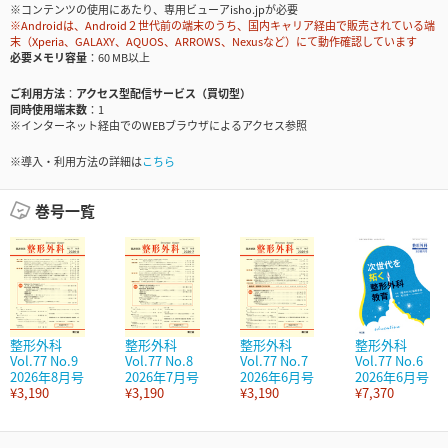
※コンテンツの使用にあたり、専用ビューアisho.jpが必要
※Androidは、Android２世代前の端末のうち、国内キャリア経由で販売されている端
末（Xperia、GALAXY、AQUOS、ARROWS、Nexusなど）にて動作確認しています
必要メモリ容量
60 MB以上
ご利用方法
アクセス型配信サービス（買切型）
同時使用端末数
1
※インターネット経由でのWEBブラウザによるアクセス参照
※導入・利用方法の詳細は
こちら
巻号一覧
整形外科
整形外科
整形外科
整形外科
Vol.77 No.9
Vol.77 No.8
Vol.77 No.7
Vol.77 No.6
2026年8月号
2026年7月号
2026年6月号
2026年6月号
¥3,190
¥3,190
¥3,190
¥7,370