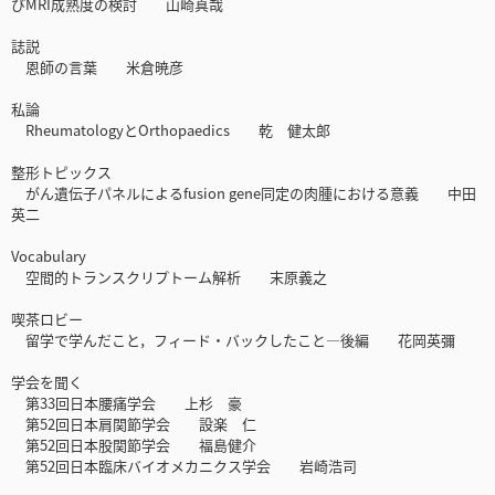
びMRI成熟度の検討 山崎真哉
誌説
恩師の言葉 米倉暁彦
私論
RheumatologyとOrthopaedics 乾 健太郎
整形トピックス
がん遺伝子パネルによるfusion gene同定の肉腫における意義 中田
英二
Vocabulary
空間的トランスクリプトーム解析 末原義之
喫茶ロビー
留学で学んだこと，フィード・バックしたこと―後編 花岡英彌
学会を聞く
第33回日本腰痛学会 上杉 豪
第52回日本肩関節学会 設楽 仁
第52回日本股関節学会 福島健介
第52回日本臨床バイオメカニクス学会 岩崎浩司