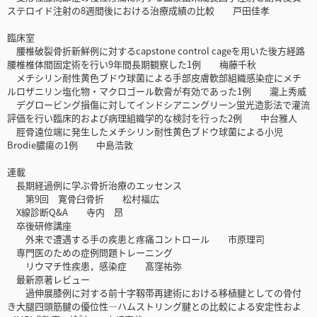
ステロイド注射の8週間後における治療成績の比較 戸田佳孝
臨床室
腰椎破裂骨折新鮮例に対するcapstone control cageを用いた後方経路
腰椎椎体間固定術を行い9年間長期観察した1例 梅藤千秋
メチシリン耐性黄色ブドウ球菌による手部皮膚軟部組織感染症にメチ
ルロザニリン塩化物・マクロゴール軟膏が有効であった1例 瀧上秀威
デグロービング損傷に対してインドシアニングリーン蛍光造影法で灌流
評価を行い臨床的および病理組織学的な検討を行った2例 中台雅人
脛骨遠位端に発生したメチシリン耐性黄色ブドウ球菌による小児
Brodie膿瘍の1例 中島浩敦
連載
長期経過例に学ぶ骨折治療のエッセンス
第9回 寛骨臼骨折 松村福広
X線診断Q&A 寺内 昂
卒後研修講座
外来で遭遇する手の疾患と疼痛コントロール 市原理司
専門医のための症例問題トレーニング
リウマチ性疾患，感染症 髙窪祐弥
最新原著レビュー
過伸展膝例に対する前十字靱帯再建術における移植腱としての骨付
き大腿四頭筋腱の優位性―ハムストリング腱との比較による安定性およ