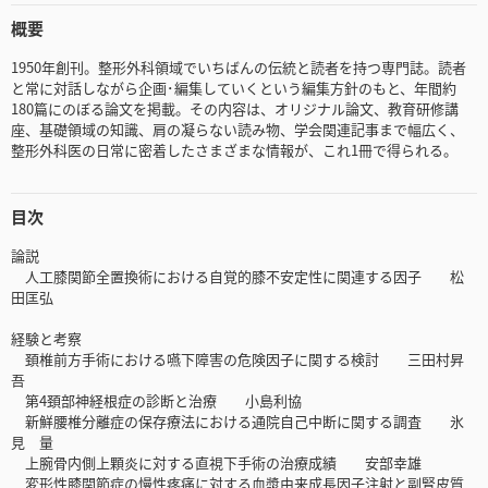
概要
1950年創刊。整形外科領域でいちばんの伝統と読者を持つ専門誌。読者
と常に対話しながら企画･編集していくという編集方針のもと、年間約
180篇にのぼる論文を掲載。その内容は、オリジナル論文、教育研修講
座、基礎領域の知識、肩の凝らない読み物、学会関連記事まで幅広く、
整形外科医の日常に密着したさまざまな情報が、これ1冊で得られる。
目次
論説
人工膝関節全置換術における自覚的膝不安定性に関連する因子 松
田匡弘
経験と考察
頚椎前方手術における嚥下障害の危険因子に関する検討 三田村昇
吾
第4頚部神経根症の診断と治療 小島利協
新鮮腰椎分離症の保存療法における通院自己中断に関する調査 氷
見 量
上腕骨内側上顆炎に対する直視下手術の治療成績 安部幸雄
変形性膝関節症の慢性疼痛に対する血漿由来成長因子注射と副腎皮質