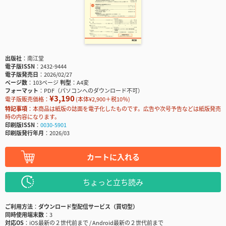
出版社
南江堂
電子版ISSN
2432-9444
電子版発売日
2026/02/27
ページ数
103ページ
判型
A4変
フォーマット
PDF（パソコンへのダウンロード不可）
¥3,190
電子版販売価格：
(本体¥2,900＋税10％)
特記事項
本商品は紙版の誌面を電子化したものです。広告や次号予告などは紙版発売
時の内容になります。
印刷版ISSN
0030-5901
印刷版発行年月
2026/03
カートに入れる
ちょっと立ち読み
ご利用方法
ダウンロード型配信サービス（買切型）
同時使用端末数
3
対応OS
iOS最新の２世代前まで / Android最新の２世代前まで