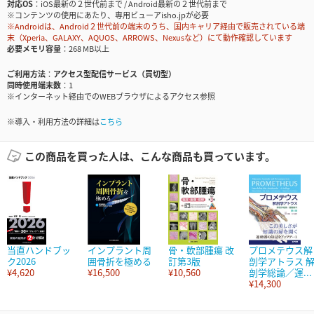
対応OS
iOS最新の２世代前まで / Android最新の２世代前まで
※コンテンツの使用にあたり、専用ビューアisho.jpが必要
※Androidは、Android２世代前の端末のうち、国内キャリア経由で販売されている端
末（Xperia、GALAXY、AQUOS、ARROWS、Nexusなど）にて動作確認しています
必要メモリ容量
268 MB以上
ご利用方法
アクセス型配信サービス（買切型）
同時使用端末数
1
※インターネット経由でのWEBブラウザによるアクセス参照
※導入・利用方法の詳細は
こちら
この商品を買った人は、こんな商品も買っています。
当直ハンドブッ
インプラント周
骨・軟部腫瘍 改
プロメテウス解
ク2026
囲骨折を極める
訂第3版
剖学アトラス 
¥4,620
¥16,500
¥10,560
剖学総論／運...
¥14,300