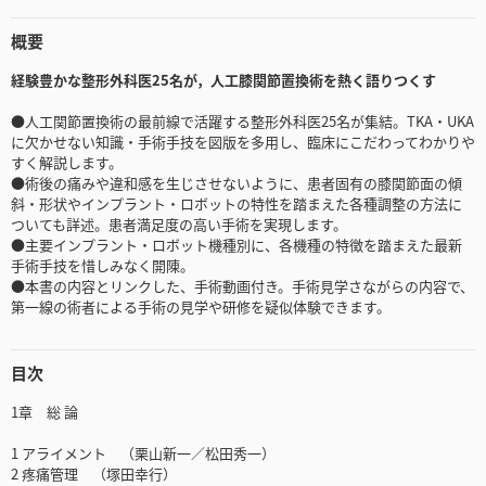
概要
経験豊かな整形外科医25名が，人工膝関節置換術を熱く語りつくす
●人工関節置換術の最前線で活躍する整形外科医25名が集結。TKA・UKA
に欠かせない知識・手術手技を図版を多用し、臨床にこだわってわかりや
すく解説します。
●術後の痛みや違和感を生じさせないように、患者固有の膝関節面の傾
斜・形状やインプラント・ロボットの特性を踏まえた各種調整の方法に
ついても詳述。患者満足度の高い手術を実現します。
●主要インプラント・ロボット機種別に、各機種の特徴を踏まえた最新
手術手技を惜しみなく開陳。
●本書の内容とリンクした、手術動画付き。手術見学さながらの内容で、
第一線の術者による手術の見学や研修を疑似体験できます。
目次
1章 総 論
1 アライメント （栗山新一／松田秀一）
2 疼痛管理 （塚田幸行）