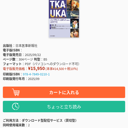
出版社
日本医事新報社
電子版ISBN
電子版発売日
2025/09/22
ページ数
304ページ
判型
B5
フォーマット
PDF（パソコンへのダウンロード不可）
¥15,950
電子版販売価格：
(本体¥14,500＋税10％)
印刷版ISBN
978-4-7849-0210-1
印刷版発行年月
2025/09
カートに入れる
ちょっと立ち読み
ご利用方法
ダウンロード型配信サービス（買切型）
同時使用端末数
2