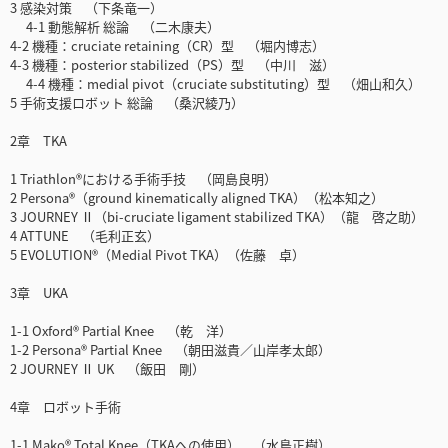
3 感染対策 （下条竜一）
4-1 動態解析 総論 （二木康夫）
4-2 機種：cruciate retaining（CR）型 （堀内博志）
4-3 機種：posterior stabilized（PS）型 （中川 滋）
4-4 機種：medial pivot（cruciate substituting）型 （畑山和久）
5 手術支援ロボット 総論 （桑沢綾乃）
2章 TKA
1 Triathlon®における手術手技 （岡島良明）
2 Persona®（ground kinematically aligned TKA）（松本知之）
3 JOURNEY Ⅱ（bi-cruciate ligament stabilized TKA）（龍 啓之助）
4 ATTUNE （毛利正玄）
5 EVOLUTION®（Medial Pivot TKA）（佐藤 卓）
3章 UKA
1-1 Oxford® Partial Knee （乾 洋）
1-2 Persona® Partial Knee （朝田滋貴／山岸孝太郎）
2 JOURNEY Ⅱ UK （飯田 剛）
4章 ロボット手術
1-1 Mako® Total Knee（TKAへの使用） （水島正樹）