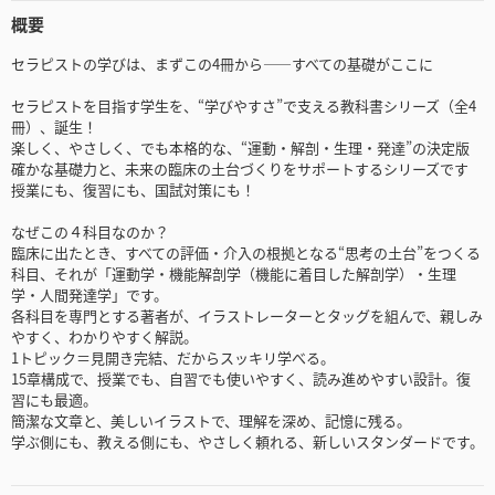
概要
セラピストの学びは、まずこの4冊から――すべての基礎がここに
セラピストを目指す学生を、“学びやすさ”で支える教科書シリーズ（全4
冊）、誕生！
楽しく、やさしく、でも本格的な、“運動・解剖・生理・発達”の決定版
確かな基礎力と、未来の臨床の土台づくりをサポートするシリーズです
授業にも、復習にも、国試対策にも！
なぜこの４科目なのか？
臨床に出たとき、すべての評価・介入の根拠となる“思考の土台”をつくる
科目、それが「運動学・機能解剖学（機能に着目した解剖学）・生理
学・人間発達学」です。
各科目を専門とする著者が、イラストレーターとタッグを組んで、親しみ
やすく、わかりやすく解説。
1トピック＝見開き完結、だからスッキリ学べる。
15章構成で、授業でも、自習でも使いやすく、読み進めやすい設計。復
習にも最適。
簡潔な文章と、美しいイラストで、理解を深め、記憶に残る。
学ぶ側にも、教える側にも、やさしく頼れる、新しいスタンダードです。