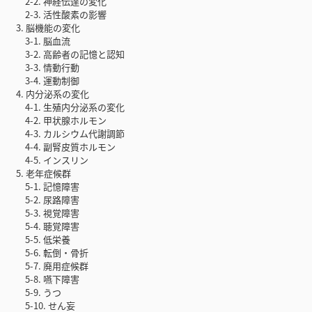
2-2. 神経伝達の変化
2-3. 活性酸素の影響
3. 脳機能の変化
3-1. 脳血流
3-2. 高齢者の記憶と認知
3-3. 情動行動
3-4. 運動制御
4. 内分泌系の変化
4-1. 生殖内分泌系の変化
4-2. 甲状腺ホルモン
4-3. カルシウム代謝調節
4-4. 副腎皮質ホルモン
4-5. インスリン
5. 老年症候群
5-1. 記憶障害
5-2. 尿路障害
5-3. 視覚障害
5-4. 聴覚障害
5-5. 低栄養
5-6. 転倒・骨折
5-7. 廃用症候群
5-8. 嚥下障害
5-9. うつ
5-10. せん妄