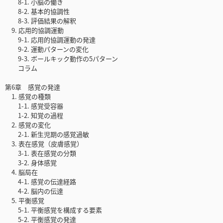
8-1. 小脳の働き
8-2. 基本的協調性
8-3. 評価結果の解釈
9. 応用的協調運動
9-1. 応用的協調運動の発達
9-2. 運動パターンの変化
9-3. ボールキック動作の5パターン
コラム
第6章 感覚の発達
1. 感覚の種類
1-1. 感覚受容器
1-2. 知覚の過程
2. 感覚の変化
2-1. 新生児期の感覚過敏
3. 表在感覚（皮膚感覚）
3-1. 表在感覚の分類
3-2. 身体感覚
4. 脳局在
4-1. 感覚の伝達経路
4-2. 脳内の伝達
5. 平衡感覚
5-1. 平衡感覚を構成する要素
5-2. 平衡感覚の発達