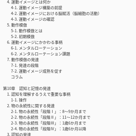
4. 運動イメージとは何か
4-1. 運動イメージ構築の前提
4-2. 運動イメージにおける脳賦活（脳細胞の活動）
4-3. 運動イメージの確認
5. 動作模倣
5-1. 動作模倣とは
5-2. 初期模倣
6. 運動イメージにかかわる事柄
6-1. メンタルローテーション
6-2. メンタルローテーション課題
7. 動作模倣の発達
7-1. 発達の段階
7-2. 運動イメージ成熟を促す
コラム
第10章 認知と記憶の発達
1. 認知を理解するうえで重要な事柄
1-1. 操作
2. 物の永続性に関する発達
2-1. 物の永続性「段階Ⅰ」：8〜9か月まで
2-2. 物の永続性「段階Ⅱ」：11〜12か月まで
2-3. 物の永続性「段階Ⅲ」：1歳6か月まで
2-4. 物の永続性「段階Ⅳ」：1歳6か月以降
3. 認知の発達