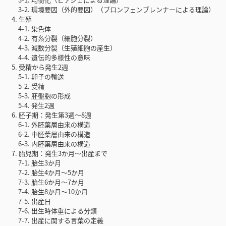
3-2. 環境要因（外的要因）（ブロンフェンブレンナーによる理論）
4. 生殖
4-1. 染色体
4-2. 有糸分裂（細胞分裂）
4-3. 減数分裂（生殖細胞の産生）
4-4. 遺伝的多様性の意味
5. 受精から発生2週
5-1. 卵子の輸送
5-2. 受精
5-3. 胚盤胞の形成
5-4. 発生2週
6. 胚子期：発生第3週〜8週
6-1. 外胚葉層由来の構造
6-2. 中胚葉層由来の構造
6-3. 内胚葉層由来の構造
7. 胎児期：発生3か月〜出産まで
7-1. 胎生3か月
7-2. 胎生4か月〜5か月
7-3. 胎生6か月〜7か月
7-4. 胎生8か月〜10か月
7-5. 出産日
7-6. 出生時体重による分類
7-7. 出産に関する言葉の定義