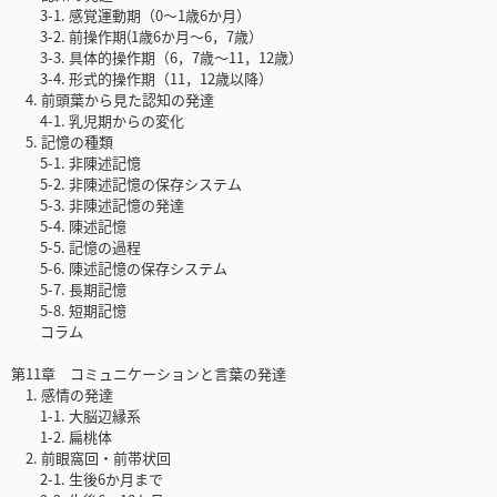
3-1. 感覚運動期（0〜1歳6か月）
3-2. 前操作期(1歳6か月〜6，7歳）
3-3. 具体的操作期（6，7歳〜11，12歳）
3-4. 形式的操作期（11，12歳以降）
4. 前頭葉から見た認知の発達
4-1. 乳児期からの変化
5. 記憶の種類
5-1. 非陳述記憶
5-2. 非陳述記憶の保存システム
5-3. 非陳述記憶の発達
5-4. 陳述記憶
5-5. 記憶の過程
5-6. 陳述記憶の保存システム
5-7. 長期記憶
5-8. 短期記憶
コラム
第11章 コミュニケーションと言葉の発達
1. 感情の発達
1-1. 大脳辺縁系
1-2. 扁桃体
2. 前眼窩回・前帯状回
2-1. 生後6か月まで