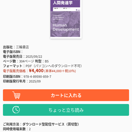
出版社
三輪書店
電子版ISBN
電子版発売日
2025/09/22
ページ数
304ページ
判型
B5
フォーマット
PDF（パソコンへのダウンロード不可）
¥4,400
電子版販売価格：
(本体¥4,000＋税10％)
印刷版ISBN
978-4-89590-859-7
印刷版発行年月
2025/09
カートに入れる
ちょっと立ち読み
ご利用方法
ダウンロード型配信サービス（買切型）
同時使用端末数
2