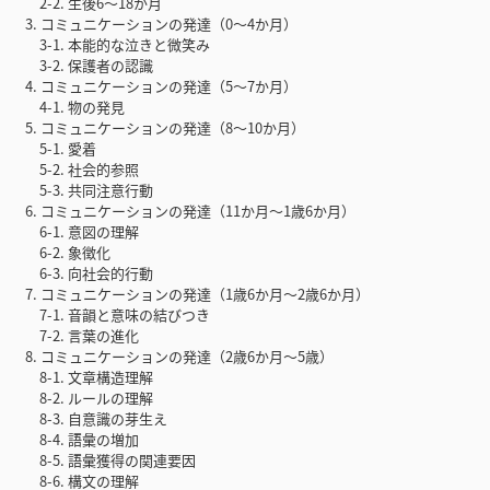
2-2. 生後6〜18か月
3. コミュニケーションの発達（0〜4か月）
3-1. 本能的な泣きと微笑み
3-2. 保護者の認識
4. コミュニケーションの発達（5〜7か月）
4-1. 物の発見
5. コミュニケーションの発達（8〜10か月）
5-1. 愛着
5-2. 社会的参照
5-3. 共同注意行動
6. コミュニケーションの発達（11か月〜1歳6か月）
6-1. 意図の理解
6-2. 象徴化
6-3. 向社会的行動
7. コミュニケーションの発達（1歳6か月〜2歳6か月）
7-1. 音韻と意味の結びつき
7-2. 言葉の進化
8. コミュニケーションの発達（2歳6か月〜5歳）
8-1. 文章構造理解
8-2. ルールの理解
8-3. 自意識の芽生え
8-4. 語彙の増加
8-5. 語彙獲得の関連要因
8-6. 構文の理解