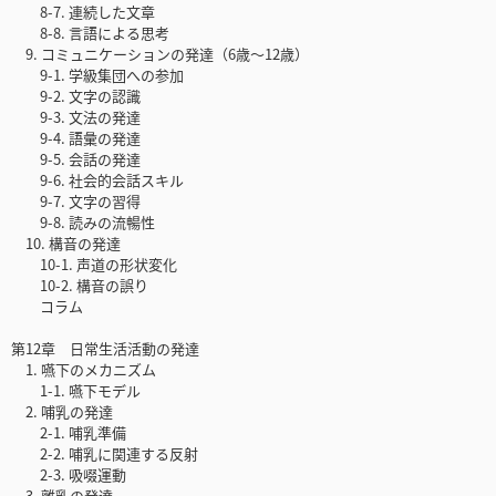
8-7. 連続した文章
8-8. 言語による思考
9. コミュニケーションの発達（6歳〜12歳）
9-1. 学級集団への参加
9-2. 文字の認識
9-3. 文法の発達
9-4. 語彙の発達
9-5. 会話の発達
9-6. 社会的会話スキル
9-7. 文字の習得
9-8. 読みの流暢性
10. 構音の発達
10-1. 声道の形状変化
10-2. 構音の誤り
コラム
第12章 日常生活活動の発達
1. 嚥下のメカニズム
1-1. 嚥下モデル
2. 哺乳の発達
2-1. 哺乳準備
2-2. 哺乳に関連する反射
2-3. 吸啜運動
3. 離乳の発達