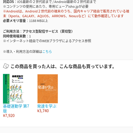
対応OS
iOS最新の２世代前まで / Android最新の２世代前まで
※コンテンツの使用にあたり、専用ビューアisho.jpが必要
※Androidは、Android２世代前の端末のうち、国内キャリア経由で販売されている端
末（Xperia、GALAXY、AQUOS、ARROWS、Nexusなど）にて動作確認しています
必要メモリ容量
1188 MB以上
ご利用方法
アクセス型配信サービス（買切型）
同時使用端末数
1
※インターネット経由でのWEBブラウザによるアクセス参照
※導入・利用方法の詳細は
こちら
この商品を買った人は、こんな商品も買っています。
基礎運動学 第7
発達を学ぶ
版
¥3,740
¥7,920