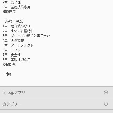
7章 安全性
8章 基礎技術応用
模擬問題
【解答・解説】
1章 超音波の原理
2章 生体の音響特性
3章 プローブの構造と電子走査
4章 画像調整
5章 アーチファクト
6章 ドプラ
7章 安全性
8章 基礎技術応用
模擬問題
・索引
isho.jpアプリ
カテゴリー