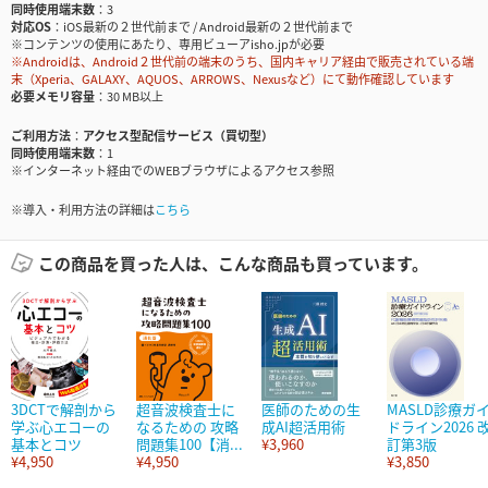
同時使用端末数
3
対応OS
iOS最新の２世代前まで / Android最新の２世代前まで
※コンテンツの使用にあたり、専用ビューアisho.jpが必要
※Androidは、Android２世代前の端末のうち、国内キャリア経由で販売されている端
末（Xperia、GALAXY、AQUOS、ARROWS、Nexusなど）にて動作確認しています
必要メモリ容量
30 MB以上
ご利用方法
アクセス型配信サービス（買切型）
同時使用端末数
1
※インターネット経由でのWEBブラウザによるアクセス参照
※導入・利用方法の詳細は
こちら
この商品を買った人は、こんな商品も買っています。
3DCTで解剖から
超音波検査士に
医師のための生
MASLD診療ガ
学ぶ心エコーの
なるための 攻略
成AI超活用術
ドライン2026 
基本とコツ
問題集100【消...
¥3,960
訂第3版
¥4,950
¥4,950
¥3,850