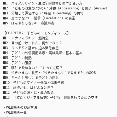
■1 バイタルサイン・生理学的徴候との付き合い方
■2 子どもの救急の2つのA：外観（Appearance）と気道（Airway）
■3 分類して評価するB：呼吸（Breathing）の異常
■4 点でつなぐC：循環（Circulation）の異常
■5 ぼんやりしないD：意識障害
【CHAPTER 2 子どものコモンディジーズ】
■1 アナフィラキシー超特急
■2 目の前でけいれん、何ができる？
■3 ひっそりと静かに迫る緊急疾患
■4 子どもの外傷初期診療～実は奥深い基本の基本
■5 子どもの発熱
■6 子どもの腹痛
■7 嘔吐で飲めない！ これって点滴？
■8 泣き止まない乳児～ “泣き止まない” で考える2つのSOS
■9 ちゃんと気づける子どもの痛み
■10 子どものマイナー外傷と傷害予防
■11 虐待かも、はどんなとき？
■12 子どもの眼・耳・鼻の救急
■13 〈特別ビジュアル解説〉子どもに処置を行うためのワザ
・WEB動画の視聴方法
・WEB動画一覧