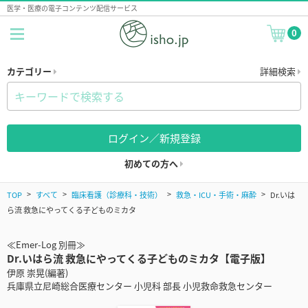
医学・医療の電子コンテンツ配信サービス
0
カテゴリー
詳細検索
ログイン／新規登録
初めての方へ
TOP
すべて
臨床看護（診療科・技術）
救急・ICU・手術・麻酔
Dr.いは
ら流 救急にやってくる子どものミカタ
≪Emer-Log 別冊≫
Dr.いはら流 救急にやってくる子どものミカタ【電子版】
伊原 崇晃(編著)
兵庫県立尼崎総合医療センター 小児科 部長 小児救命救急センター