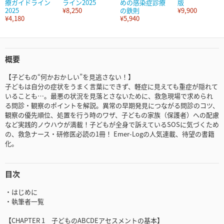
療ガイドライン
ライン2025
めの感染症診療
版
2025
¥8,250
の鉄則
¥9,900
¥4,180
¥5,940
概要
【子どもの“何かおかしい”を見逃さない！】
子どもは自分の症状をうまく言葉にできず、軽症に見えても重症が隠れて
いることも…。最悪の状況を見落とさないために、救急現場で求められ
る問診・観察のポイントを解説。異常の早期発見につながる問診のコツ、
観察の優先順位、処置を行う時のワザ、子どもの家族（保護者）への配慮
など実践的ノウハウが満載！子どもが全身で訴えているSOSに気づくため
の、救急ナース・研修医必読の1冊！ Emer-Logの人気連載、待望の書籍
化。
目次
・はじめに
・執筆者一覧
【CHAPTER 1 子どものABCDEアセスメントの基本】