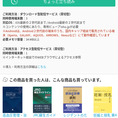
ちょっと立ち読み
ご利用方法
ダウンロード型配信サービス（買切型）
同時使用端末数
3
対応OS
iOS最新の２世代前まで / Android最新の２世代前まで
※コンテンツの使用にあたり、専用ビューアisho.jpが必要
※Androidは、Android２世代前の端末のうち、国内キャリア経由で販売されている端
末（Xperia、GALAXY、AQUOS、ARROWS、Nexusなど）にて動作確認しています
必要メモリ容量
34 MB以上
ご利用方法
アクセス型配信サービス（買切型）
同時使用端末数
1
※インターネット経由でのWEBブラウザによるアクセス参照
※導入・利用方法の詳細は
こちら
この商品を買った人は、こんな商品も買っています。
高血圧管理・治
JRC蘇生ガイド
レジデントのた
妊娠と授乳 第4