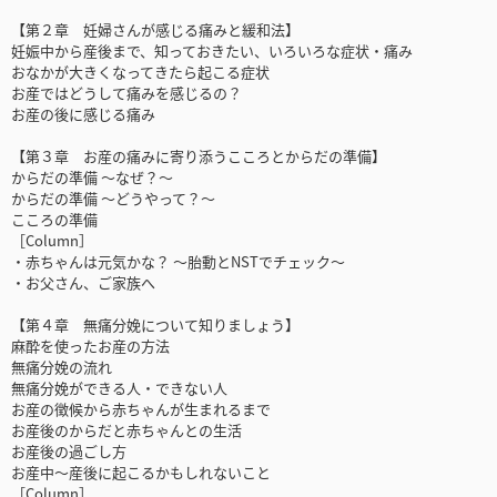
【第２章 妊婦さんが感じる痛みと緩和法】
妊娠中から産後まで、知っておきたい、いろいろな症状・痛み
おなかが大きくなってきたら起こる症状
お産ではどうして痛みを感じるの？
お産の後に感じる痛み
【第３章 お産の痛みに寄り添うこころとからだの準備】
からだの準備 ～なぜ？～
からだの準備 ～どうやって？～
こころの準備
［Column］
・赤ちゃんは元気かな？ ～胎動とNSTでチェック～
・お父さん、ご家族へ
【第４章 無痛分娩について知りましょう】
麻酔を使ったお産の方法
無痛分娩の流れ
無痛分娩ができる人・できない人
お産の徴候から赤ちゃんが生まれるまで
お産後のからだと赤ちゃんとの生活
お産後の過ごし方
お産中～産後に起こるかもしれないこと
［Column］