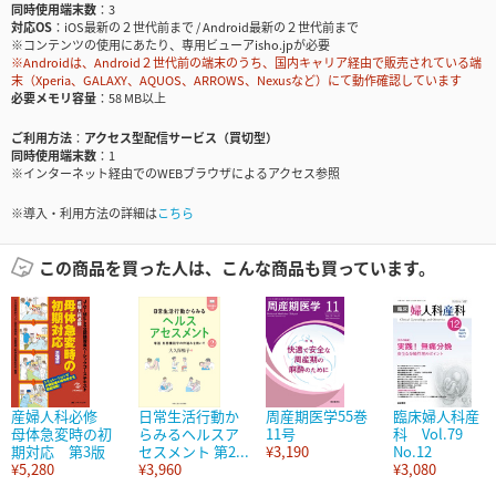
同時使用端末数
3
対応OS
iOS最新の２世代前まで / Android最新の２世代前まで
※コンテンツの使用にあたり、専用ビューアisho.jpが必要
※Androidは、Android２世代前の端末のうち、国内キャリア経由で販売されている端
末（Xperia、GALAXY、AQUOS、ARROWS、Nexusなど）にて動作確認しています
必要メモリ容量
58 MB以上
ご利用方法
アクセス型配信サービス（買切型）
同時使用端末数
1
※インターネット経由でのWEBブラウザによるアクセス参照
※導入・利用方法の詳細は
こちら
この商品を買った人は、こんな商品も買っています。
産婦人科必修
日常生活行動か
周産期医学55巻
臨床婦人科産
母体急変時の初
らみるヘルスア
11号
科 Vol.79
期対応 第3版
セスメント 第2...
¥3,190
No.12
¥5,280
¥3,960
¥3,080