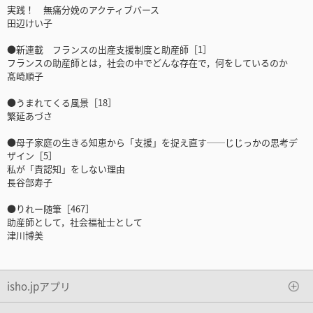
実践！ 無痛分娩のアクティブバース
田辺けい子
●新連載 フランスの出産支援制度と助産師［1］
フランスの助産師とは，社会の中でどんな存在で，何をしているのか
髙崎順子
●うまれてくる風景［18］
繁延あづさ
●母子家庭の生きる知恵から「支援」を捉え直す──じじっかの思考デ
ザイン［5］
私が「責認知」をしない理由
長谷部寿子
●りれー随筆［467］
助産師として，社会福祉士として
津川博美
isho.jpアプリ