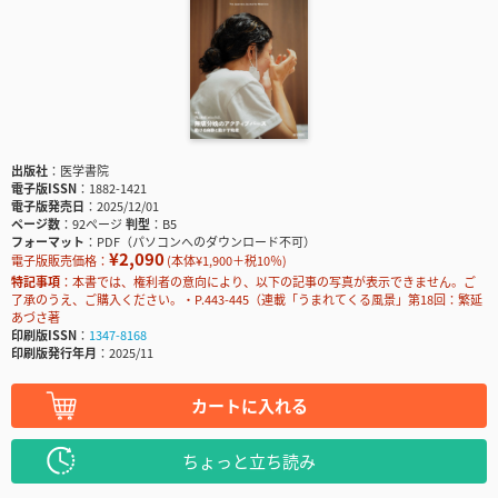
出版社
医学書院
電子版ISSN
1882-1421
電子版発売日
2025/12/01
ページ数
92ページ
判型
B5
フォーマット
PDF（パソコンへのダウンロード不可）
¥2,090
電子版販売価格：
(本体¥1,900＋税10％)
特記事項
本書では、権利者の意向により、以下の記事の写真が表示できません。ご
了承のうえ、ご購入ください。・P.443-445（連載「うまれてくる風景」第18回：繁延
あづさ著
印刷版ISSN
1347-8168
印刷版発行年月
2025/11
カートに入れる
ちょっと立ち読み