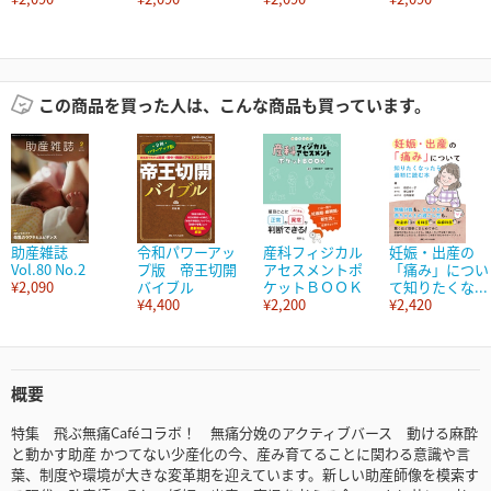
この商品を買った人は、こんな商品も買っています。
助産雑誌
令和パワーアッ
産科フィジカル
妊娠・出産の
Vol.80 No.2
プ版 帝王切開
アセスメントポ
「痛み」につい
¥2,090
バイブル
ケットＢＯＯＫ
て知りたくな...
¥4,400
¥2,200
¥2,420
概要
特集 飛ぶ無痛Caféコラボ！ 無痛分娩のアクティブバース 動ける麻酔
と動かす助産 かつてない少産化の今、産み育てることに関わる意識や言
葉、制度や環境が大きな変革期を迎えています。新しい助産師像を模索す