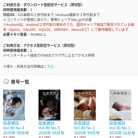
ご利用方法
ダウンロード型配信サービス（買切型）
同時使用端末数
3
対応OS
iOS最新の２世代前まで / Android最新の２世代前まで
※コンテンツの使用にあたり、専用ビューアisho.jpが必要
※Androidは、Android２世代前の端末のうち、国内キャリア経由で販売されている端
末（Xperia、GALAXY、AQUOS、ARROWS、Nexusなど）にて動作確認しています
必要メモリ容量
30 MB以上
ご利用方法
アクセス型配信サービス（買切型）
同時使用端末数
1
※インターネット経由でのWEBブラウザによるアクセス参照
※導入・利用方法の詳細は
こちら
巻号一覧
助産雑誌
助産雑誌
助産雑誌
助産雑誌
Vol.80 No.4
Vol.80 No.3
Vol.80 No.2
Vol.80 No.1
2026年 08月号
2026年 06月号
2026年 04月号
2026年 02月号
¥2,090
¥2,090
¥2,090
¥2,090