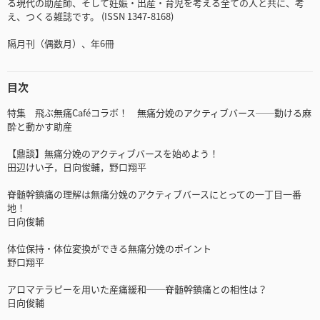
る現代の助産師、そして妊娠・出産・育児を考える全ての人と共に、考
え、つくる雑誌です。 (ISSN 1347-8168)
隔月刊（偶数月）、年6冊
目次
特集 飛ぶ無痛Caféコラボ！ 無痛分娩のアクティブバース──動ける麻
酔と動かす助産
【鼎談】無痛分娩のアクティブバースを始めよう！
田辺けい子，日向俊輔，野口翔平
脊髄幹鎮痛の理解は無痛分娩のアクティブバースにとっての一丁目一番
地！
日向俊輔
体位保持・体位変換ができる無痛分娩のポイント
野口翔平
アロマテラピーを用いた産痛緩和──脊髄幹鎮痛との相性は？
日向俊輔