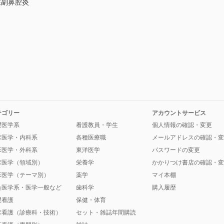
性副鼻腔炎
テゴリー
アカウントサービス
礎医学系
看護教員・学生
個人情報の確認・変更
床医学・内科系
各種医療職
メールアドレスの確認・変
床医学・外科系
東洋医学
パスワードの変更
床医学（領域別）
栄養学
かかりつけ書店の確認・変
床医学（テーマ別）
薬学
マイ本棚
会医学系・医学一般など
歯科学
購入履歴
礎看護
保健・体育
床看護（診療科・技術）
セット・雑誌年間購読