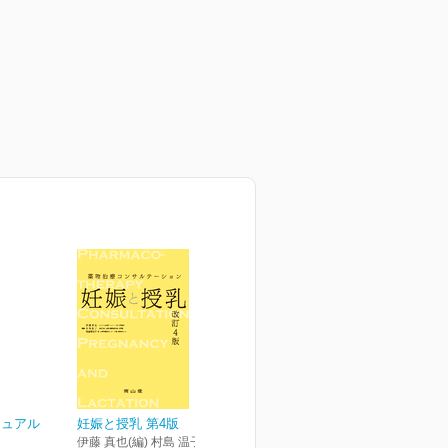
ニュアル
妊娠と授乳 第4版
伊藤 真也(編) 村島 温子(編) 後