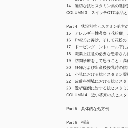
14 適切な抗ヒスタミン薬の選
COLUMN 3 スイッチOTC薬品
Part 4 状況別抗ヒスタミン処方
15 アレルギー性鼻炎（花粉症
16 PM2.5と黄砂、そして花粉
17 ドーピングコントロール下
18 職業上注意の必要な患者さ
19 訪問診療をして思うこと：
20 妊婦および出産後授乳時の
21 小児における抗ヒスタミン薬
22 皮膚科領域における抗ヒスタ
23 透析症例に対する抗ヒスタミ
COLUMN 4 近い将来の抗ヒ
Part 5 具体的な処方例
Part 6 補論