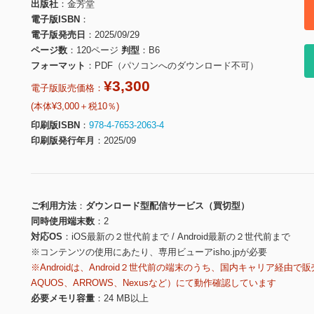
出版社
金芳堂
電子版ISBN
電子版発売日
2025/09/29
ページ数
120ページ
判型
B6
フォーマット
PDF（パソコンへのダウンロード不可）
¥3,300
電子版販売価格：
(本体¥3,000＋税10％)
印刷版ISBN
978-4-7653-2063-4
印刷版発行年月
2025/09
ご利用方法
ダウンロード型配信サービス（買切型）
同時使用端末数
2
対応OS
iOS最新の２世代前まで / Android最新の２世代前まで
※コンテンツの使用にあたり、専用ビューアisho.jpが必要
※Androidは、Android２世代前の端末のうち、国内キャリア経由で販
AQUOS、ARROWS、Nexusなど）にて動作確認しています
必要メモリ容量
24 MB以上