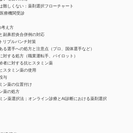
択は難しくない：薬剤選択フローチャート
と医療機関受診
の考え方
）と副鼻腔炎合併例の対応
のトリプルパンチ対策
にある選手への処方と注意点（プロ、国体選手など）
んに対する処方（職業運転手、パイロット）
高齢者に対する抗ヒスタミン薬
抗ヒスタミン薬の使用
投与
ミン薬の位置付け
ン薬の処方
スタミン薬選択法；オンライン診療とAI診断における薬剤選択