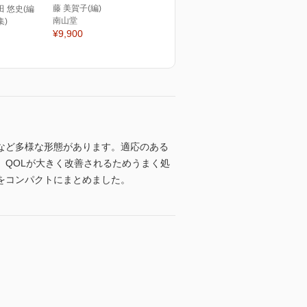
藤 美賀子(編)
田 悠史(編
南山堂
集)
¥9,900
など多様な形態があります。適応のある
QOLが大きく改善されるためうまく処
をコンパクトにまとめました。