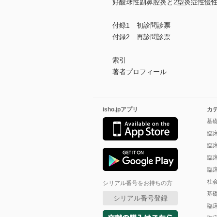
好酸球性副鼻腔炎と2型炎症性慢
付録1 初診問診票
付録2 再診問診票
索引
著者プロフィール
isho.jpアプリ
カ
基
臨
臨
臨
臨
社
シリアル番号をお持ちの方
基
シリアル番号登録
臨