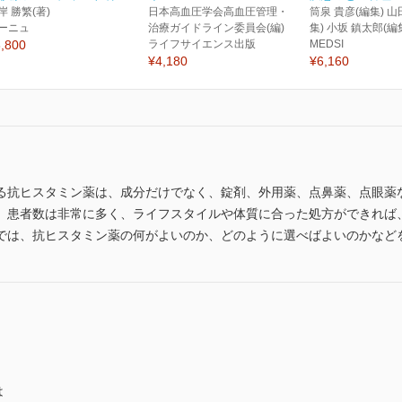
岸 勝繁(著)
日本高血圧学会高血圧管理・
筒泉 貴彦(編集) 山
ーニュ
治療ガイドライン委員会(編)
集) 小坂 鎮太郎(編
,800
ライフサイエンス出版
MEDSI
¥4,180
¥6,160
る抗ヒスタミン薬は、成分だけでなく、錠剤、外用薬、点鼻薬、点眼薬
、患者数は非常に多く、ライフスタイルや体質に合った処方ができれば、
では、抗ヒスタミン薬の何がよいのか、どのように選べばよいのかなど
は