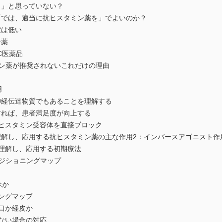
じ」と思っていない？
「では、適当に抗ヒスタミン薬を」でよいのか？
度は低い
ン薬
C医薬品
タミン薬が推奨されないこれだけの理由
用
神経伝達物質でもあることを理解する
すれば、患者満足度が向上する
：ヒスタミン受容体を直接ブロック
理解し、応用する抗ヒスタミン薬の主な作用2：インバースアゴニスト作
を理解し、応用する初期療法
ポジショニングマップ
ぶか
ングマップ
口か経皮か
ない場合の対応