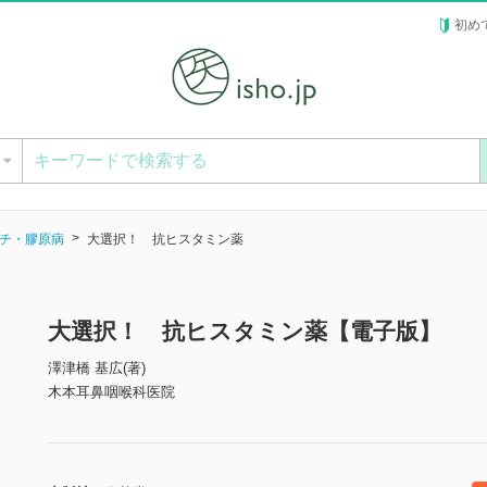
初め
ー
チ・膠原病
大選択！ 抗ヒスタミン薬
大選択！ 抗ヒスタミン薬【電子版】
澤津橋 基広(著)
木本耳鼻咽喉科医院