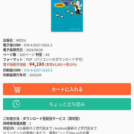
出版社
MEDSi
電子版ISBN
978-4-8157-0352-3
電子版発売日
2025/09/29
ページ数
320ページ
判型
A5
フォーマット
PDF（パソコンへのダウンロード不可）
¥4,180
電子版販売価格：
(本体¥3,800＋税10％)
印刷版ISBN
978-4-8157-3134-2
印刷版発行年月
2025/09
カートに入れる
ちょっと立ち読み
ご利用方法
ダウンロード型配信サービス（買切型）
同時使用端末数
2
対応OS
iOS最新の２世代前まで / Android最新の２世代前まで
※コンテンツの使用にあたり、専用ビューアisho.jpが必要