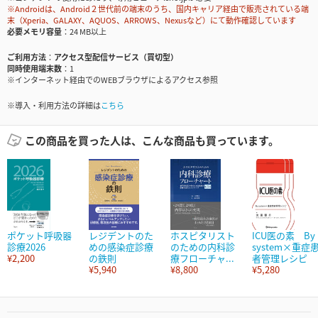
※Androidは、Android２世代前の端末のうち、国内キャリア経由で販売されている端
末（Xperia、GALAXY、AQUOS、ARROWS、Nexusなど）にて動作確認しています
必要メモリ容量
24 MB以上
ご利用方法
アクセス型配信サービス（買切型）
同時使用端末数
1
※インターネット経由でのWEBブラウザによるアクセス参照
※導入・利用方法の詳細は
こちら
この商品を買った人は、こんな商品も買っています。
ポケット呼吸器
レジデントのた
ホスピタリスト
ICU医の素 By
診療2026
めの感染症診療
のための内科診
system×重症
¥2,200
の鉄則
療フローチャ...
者管理レシピ
¥5,940
¥8,800
¥5,280