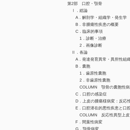
第2部 口腔・顎骨
Ⅰ．総論
A．解剖学・組織学・発生学
B．非腫瘍性疾患の概要
C．臨床的事項
1．診断・治療
2．画像診断
Ⅱ．各論
A．発達発育異常・異所性組
B．囊胞
1．歯原性囊胞
2．非歯原性囊胞
COLUMN 顎骨の囊胞性病
C．口腔の感染症
D．上皮の腫瘍様病変：反応性
E．口腔潜在的悪性疾患と口腔
COLUMN 反応性異型上皮
F．間葉性病変
G．顎骨病変