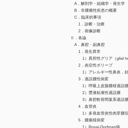
A．解剖学・組織学・発生学
B．非腫瘍性疾患の概要
C．臨床的事項
1．診断・治療
2．画像診断
Ⅱ．各論
A．鼻腔・副鼻腔
1．発生異常
1）異所性グリア（glial heter
2．炎症性ポリープ
1）アレルギー性鼻炎，好
3．過誤腫性病変
1）呼吸上皮腺腫様過誤
2）漿液粘液性過誤腫
3）鼻腔軟骨間葉系過誤
4．血管炎
1）多発血管炎性肉芽腫
5．腫瘍様病変
1）Rosai-Dorfman病