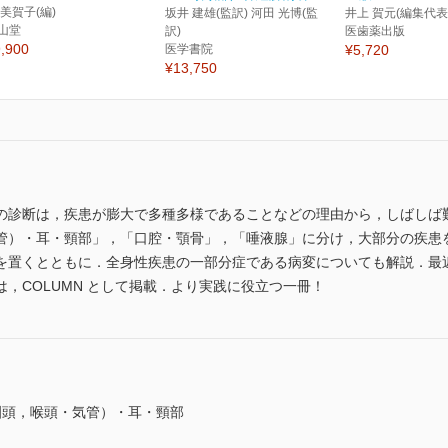
 美賀子(編)
坂井 建雄(監訳) 河田 光博(監
井上 賀元(編集代表
山堂
訳)
医歯薬出版
,900
医学書院
¥5,720
¥13,750
の診断は，疾患が膨大で多種多様であることなどの理由から，しばしば
管）・耳・頸部」，「口腔・顎骨」，「唾液腺」に分け，大部分の疾患
を置くとともに．全身性疾患の一部分症である病変についても解説．最
，COLUMN として掲載．より実践に役立つ一冊！
咽頭，喉頭・気管）・耳・頸部