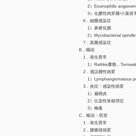
2）Eosinophilic angiocentri
3）化膿性肉芽腫/小葉状毛
6．細菌感染症
1）鼻硬化腫
2）Mycobacterial spindle ce
7．真菌感染症
B．咽頭
1．発生異常
1）Rathke囊胞，Tornwal
2．過誤腫性病変
1）Lymphangiomatous po
3．炎症・感染性病変
1）扁桃炎
2）伝染性単核球症
3）梅毒
C．喉頭・気管
1．発生異常
2．腫瘍様病変