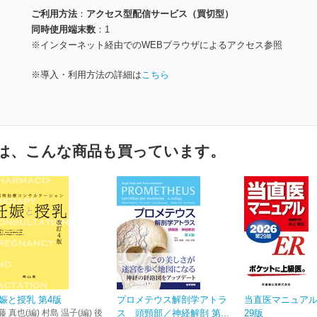
ご利用方法
アクセス型配信サービス（買切型）
同時使用端末数
1
※インターネット経由でのWEBブラウザによるアクセス参照
※導入・利用方法の詳細は
こちら
は、こんな商品も買っています。
娠と授乳 第4版
プロメテウス解剖学アトラ
当直医マニュアル2
藤 真也(編) 村島 温子(編) 後
ス 頭頸部／神経解剖 第...
29版