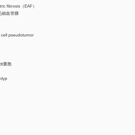
c fibrosis（EAF）
細血管腫
ll pseudotumor
dt囊胞
lyp