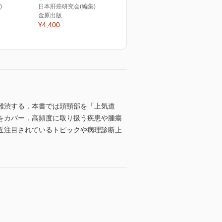
)
日本肝癌研究会(編集)
金原出版
¥4,400
難渋する．本書では頭頸部を「上気道
をカバー．高頻度に取り扱う疾患や腫瘍
近注目されているトピックや病理診断上