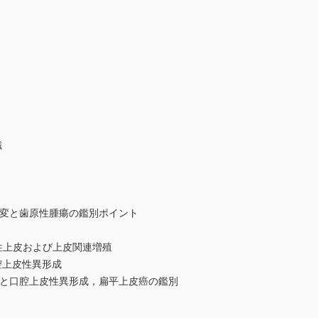
織
変と歯原性腫瘍の鑑別ポイント
上皮および上皮関連増殖
上皮性異形成
と口腔上皮性異形成，扁平上皮癌の鑑別