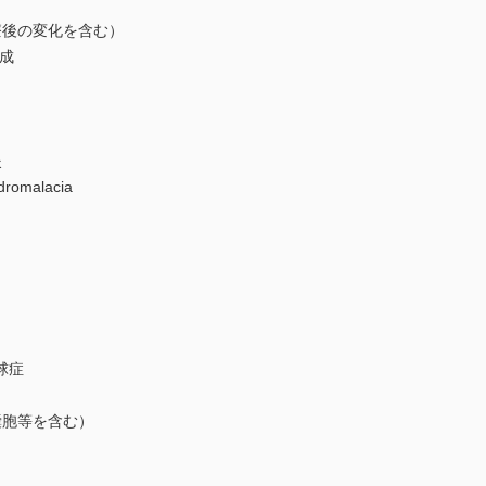
後の変化を含む）
成
炎
romalacia
球症
胞等を含む）