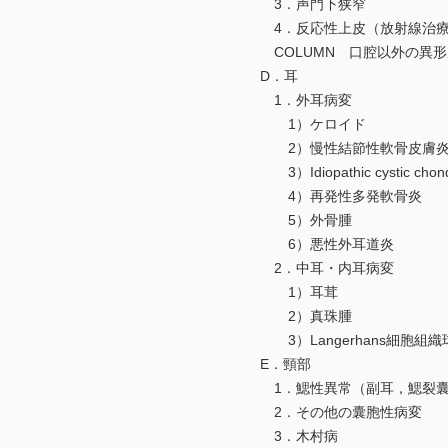
3．声門下狭窄
4．反応性上皮（放射線治療
COLUMN 口腔以外の異形
D．耳
1．外耳病変
1）ケロイド
2）慢性結節性軟骨皮膚
3）Idiopathic cystic chond
4）再発性多発軟骨炎
5）外骨腫
6）悪性外耳道炎
2．中耳・内耳病変
1）耳茸
2）真珠腫
3）Langerhans細胞組織
E．頸部
1．鰓性異常（副耳，鰓裂囊
2．その他の囊胞性病変
3．木村病