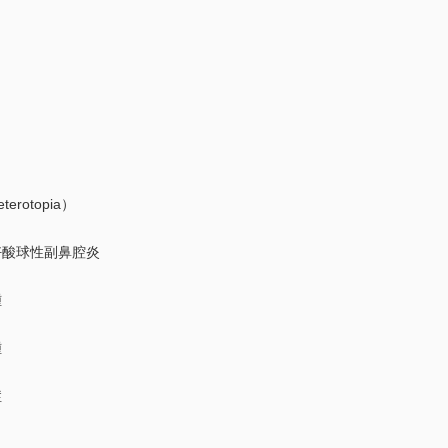
otopia）
酸球性副鼻腔炎
腫
腫
症