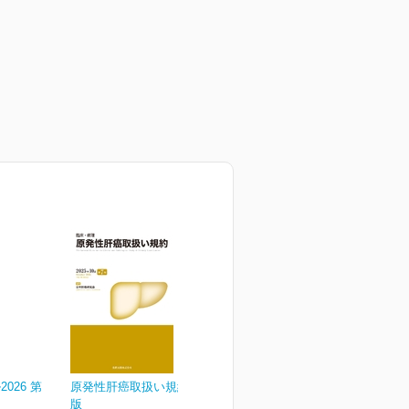
026 第
原発性肝癌取扱い規約 第7
版