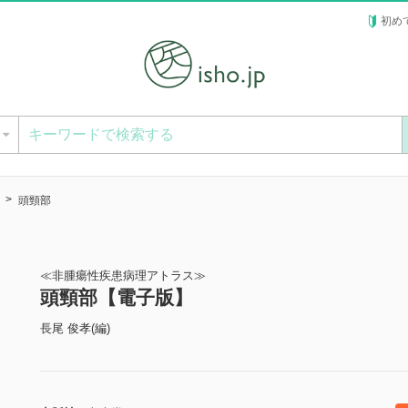
初め
ー
頭頸部
≪非腫瘍性疾患病理アトラス≫
頭頸部【電子版】
長尾 俊孝(編)