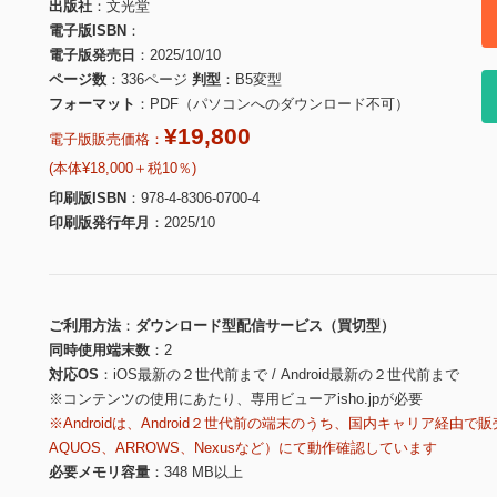
出版社
文光堂
電子版ISBN
電子版発売日
2025/10/10
ページ数
336ページ
判型
B5変型
フォーマット
PDF（パソコンへのダウンロード不可）
¥19,800
電子版販売価格：
(本体¥18,000＋税10％)
印刷版ISBN
978-4-8306-0700-4
印刷版発行年月
2025/10
ご利用方法
ダウンロード型配信サービス（買切型）
同時使用端末数
2
対応OS
iOS最新の２世代前まで / Android最新の２世代前まで
※コンテンツの使用にあたり、専用ビューアisho.jpが必要
※Androidは、Android２世代前の端末のうち、国内キャリア経由で販
AQUOS、ARROWS、Nexusなど）にて動作確認しています
必要メモリ容量
348 MB以上