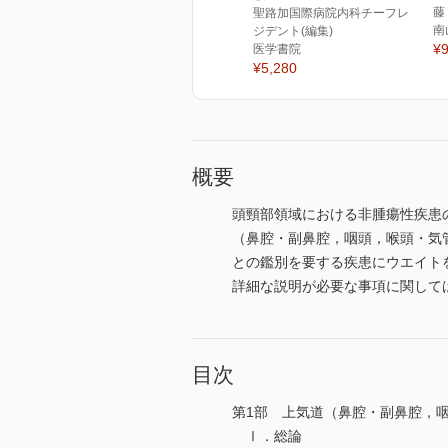
藤
聖路加国際病院内科チーフレ
南
ジデント(編集)
¥9
医学書院
¥5,280
概要
頭頸部領域における非腫瘍性疾患
（鼻腔・副鼻腔，咽頭，喉頭・気
との鑑別を要する疾患にウエイト
詳細な説明が必要な事項に関しては
目次
第1部 上気道（鼻腔・副鼻腔，
Ⅰ．総論