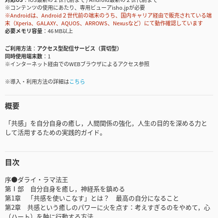
※コンテンツの使用にあたり、専用ビューアisho.jpが必要
※Androidは、Android２世代前の端末のうち、国内キャリア経由で販売されている端
末（Xperia、GALAXY、AQUOS、ARROWS、Nexusなど）にて動作確認しています
必要メモリ容量
46 MB以上
ご利用方法
アクセス型配信サービス（買切型）
同時使用端末数
1
※インターネット経由でのWEBブラウザによるアクセス参照
※導入・利用方法の詳細は
こちら
概要
「共感」を自分自身の癒し，人間関係の強化，人生の目的を深める力と
して活用するための実践的ガイド。
目次
序●ダライ・ラマ法王
第Ⅰ部 自分自身を癒し，神経系を鎮める
第1章 「共感を使いこなす」とは？ 最高の自分になること
第2章 共感という癒しのパワーに火を点す：考えすぎるのをやめて，心
（ハート）を軸に行動する方法