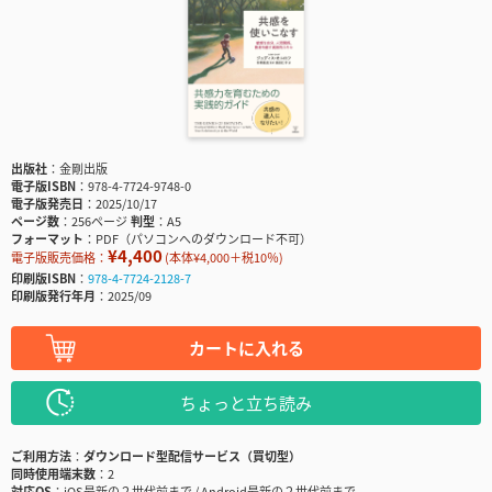
出版社
金剛出版
電子版ISBN
978-4-7724-9748-0
電子版発売日
2025/10/17
ページ数
256ページ
判型
A5
フォーマット
PDF（パソコンへのダウンロード不可）
¥4,400
電子版販売価格：
(本体¥4,000＋税10％)
印刷版ISBN
978-4-7724-2128-7
印刷版発行年月
2025/09
カートに入れる
ちょっと立ち読み
ご利用方法
ダウンロード型配信サービス（買切型）
同時使用端末数
2
対応OS
iOS最新の２世代前まで / Android最新の２世代前まで