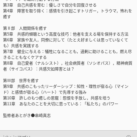
第3章 自己共感を育む：優しさで自分を回復させる
第4章 障害を取り除く：感情を引き起こすトリガー，トラウマ，怖れを
癒す
第Ⅱ部 人間関係を癒す
第5章 共感的傾聴という高度な技巧：他者を支える場を保持する方法
第6章 家族や友人，同僚に対して（たとえ好ましくは思っていなくて
も）共感を実践する
第7章 健全に与える：犠牲になることも，過剰に助けることも，燃え尽
きることもなくケアする
第8章 自己愛者（ナルシスト），社会病質者（ソシオパス），精神病質
者（サイコパス）：共感欠如障害とは？
第Ⅲ部 世界を癒す
第9章 共感のこもったリーダーシップ：知性・理性が宿る心（マイン
ド）と感情が宿る心（ハート）で先導する強み
第10章 許しのもつ癒しの恩寵：怨恨を手放し，共感を培う
第11章 あなたのことを大切に思っている：「私たち」のパワー
監修者あとがき●串崎真志