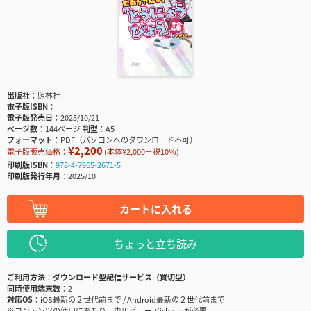
出版社
照林社
電子版ISBN
電子版発売日
2025/10/21
ページ数
144ページ
判型
A5
フォーマット
PDF（パソコンへのダウンロード不可）
¥2,200
電子版販売価格：
(本体¥2,000＋税10％)
印刷版ISBN
978-4-7965-2671-5
印刷版発行年月
2025/10
カートに入れる
ちょっと立ち読み
ご利用方法
ダウンロード型配信サービス（買切型）
同時使用端末数
2
対応OS
iOS最新の２世代前まで / Android最新の２世代前まで
※コンテンツの使用にあたり、専用ビューアisho.jpが必要