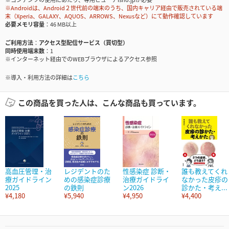
※Androidは、Android２世代前の端末のうち、国内キャリア経由で販売されている端
末（Xperia、GALAXY、AQUOS、ARROWS、Nexusなど）にて動作確認しています
必要メモリ容量
46 MB以上
ご利用方法
アクセス型配信サービス（買切型）
同時使用端末数
1
※インターネット経由でのWEBブラウザによるアクセス参照
※導入・利用方法の詳細は
こちら
この商品を買った人は、こんな商品も買っています。
高血圧管理・治
レジデントのた
性感染症 診断・
誰も教えてくれ
療ガイドライン
めの感染症診療
治療ガイドライ
なかった皮疹の
2025
の鉄則
ン2026
診かた・考え...
¥4,180
¥5,940
¥4,950
¥4,400