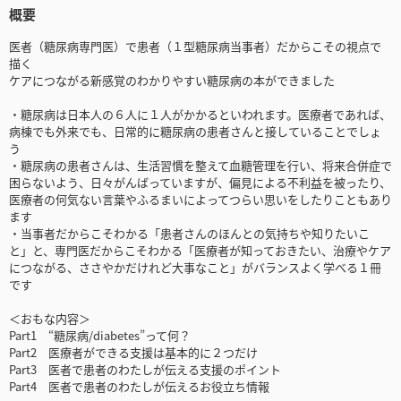
概要
医者（糖尿病専門医）で患者（１型糖尿病当事者）だからこその視点で
描く
ケアにつながる新感覚のわかりやすい糖尿病の本ができました
・糖尿病は日本人の６人に１人がかかるといわれます。医療者であれば、
病棟でも外来でも、日常的に糖尿病の患者さんと接していることでしょ
う
・糖尿病の患者さんは、生活習慣を整えて血糖管理を行い、将来合併症で
困らないよう、日々がんばっていますが、偏見による不利益を被ったり、
医療者の何気ない言葉やふるまいによってつらい思いをしたりこともあり
ます
・当事者だからこそわかる「患者さんのほんとの気持ちや知りたいこ
と」と、専門医だからこそわかる「医療者が知っておきたい、治療やケア
につながる、ささやかだけれど大事なこと」がバランスよく学べる１冊
です
＜おもな内容＞
Part1 “糖尿病/diabetes”って何？
Part2 医療者ができる支援は基本的に２つだけ
Part3 医者で患者のわたしが伝える支援のポイント
Part4 医者で患者のわたしが伝えるお役立ち情報