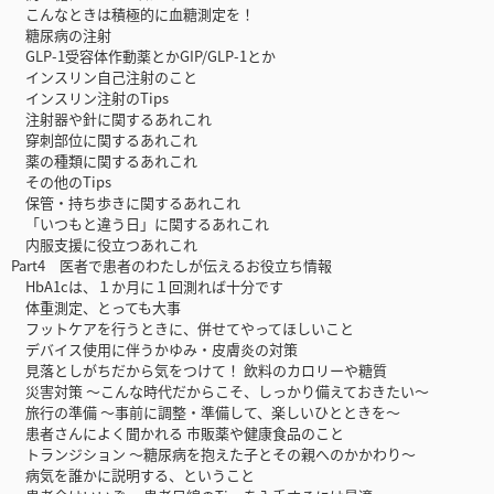
こんなときは積極的に血糖測定を！
糖尿病の注射
GLP-1受容体作動薬とかGIP/GLP-1とか
インスリン自己注射のこと
インスリン注射のTips
注射器や針に関するあれこれ
穿刺部位に関するあれこれ
薬の種類に関するあれこれ
その他のTips
保管・持ち歩きに関するあれこれ
「いつもと違う日」に関するあれこれ
内服支援に役立つあれこれ
Part4 医者で患者のわたしが伝えるお役立ち情報
HbA1cは、１か月に１回測れば十分です
体重測定、とっても大事
フットケアを行うときに、併せてやってほしいこと
デバイス使用に伴うかゆみ・皮膚炎の対策
見落としがちだから気をつけて！ 飲料のカロリーや糖質
災害対策 ～こんな時代だからこそ、しっかり備えておきたい～
旅行の準備 ～事前に調整・準備して、楽しいひとときを～
患者さんによく聞かれる 市販薬や健康食品のこと
トランジション ～糖尿病を抱えた子とその親へのかかわり～
病気を誰かに説明する、ということ