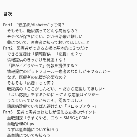
目次
Part1 “糖尿病/diabetes”って何？
そもそも、糖尿病ってどんな病気なの？
モチベが保ちにくい、だから治療が難しい
薬について、医療者に知っておいてほしいこと
Part2 医療者ができる支援は基本的に２つだけ
できる支援は「情報提供」「応援」の２つ
情報提供のきっかけを見逃すな！
「誰が／どうやって」情報を提供する？
情報提供のピットフォール～患者のわたしがモヤること～
なぜ、医療者の応援が必要なの？
そもそも「応援」って何？
糖尿病の「ここがしんどい」～だから応援してほしい～
「よい応援」をするために ～こんな応援はイヤだ～
うまくいっているからこそ、認めてほしい
糖尿病診療でいちばん避けたい「ドロップアウト」
Part3 医者で患者のわたしが伝える支援のポイント
血糖測定「うまくやる」コツ ～SMBGとCGM～
血糖管理のtips
まずは低血糖について知ろう
高血糖についても知ろう