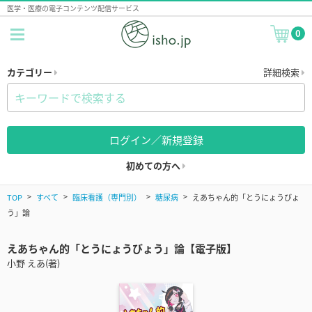
医学・医療の電子コンテンツ配信サービス
0
カテゴリー
詳細検索
ログイン／新規登録
初めての方へ
TOP
すべて
臨床看護（専門別）
糖尿病
えあちゃん的「とうにょうびょ
う」論
えあちゃん的「とうにょうびょう」論【電子版】
小野 えあ(著)