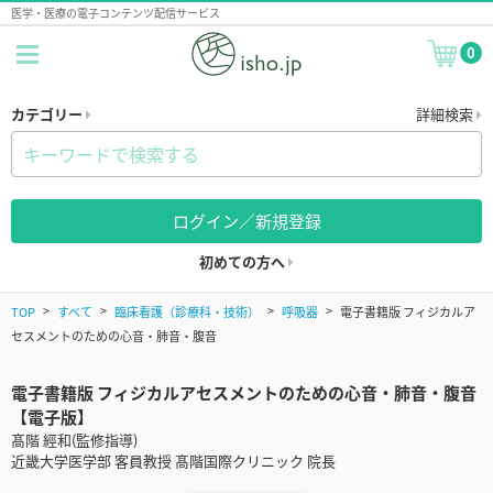
医学・医療の電子コンテンツ配信サービス
0
カテゴリー
詳細検索
ログイン／新規登録
初めての方へ
TOP
すべて
臨床看護（診療科・技術）
呼吸器
電子書籍版 フィジカルア
セスメントのための心音・肺音・腹音
電子書籍版 フィジカルアセスメントのための心音・肺音・腹音
【電子版】
髙階 經和(監修指導)
近畿大学医学部 客員教授 髙階国際クリニック 院長