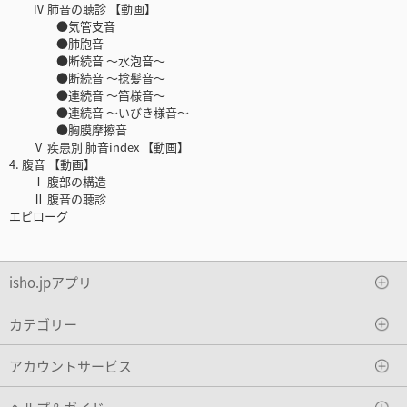
Ⅳ 肺音の聴診 【動画】
●気管支音
●肺胞音
●断続音 ～水泡音～
●断続音 ～捻髪音～
●連続音 ～笛様音～
●連続音 ～いびき様音～
●胸膜摩擦音
Ⅴ 疾患別 肺音index 【動画】
4. 腹音 【動画】
Ⅰ 腹部の構造
Ⅱ 腹音の聴診
エピローグ
isho.jpアプリ
カテゴリー
アカウントサービス