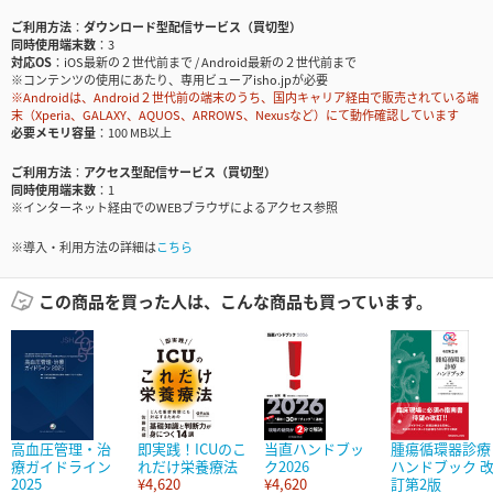
ご利用方法
ダウンロード型配信サービス（買切型）
同時使用端末数
3
対応OS
iOS最新の２世代前まで / Android最新の２世代前まで
※コンテンツの使用にあたり、専用ビューアisho.jpが必要
※Androidは、Android２世代前の端末のうち、国内キャリア経由で販売されている端
末（Xperia、GALAXY、AQUOS、ARROWS、Nexusなど）にて動作確認しています
必要メモリ容量
100 MB以上
ご利用方法
アクセス型配信サービス（買切型）
同時使用端末数
1
※インターネット経由でのWEBブラウザによるアクセス参照
※導入・利用方法の詳細は
こちら
この商品を買った人は、こんな商品も買っています。
高血圧管理・治
即実践！ICUのこ
当直ハンドブッ
腫瘍循環器診療
療ガイドライン
れだけ栄養療法
ク2026
ハンドブック 
2025
¥4,620
¥4,620
訂第2版