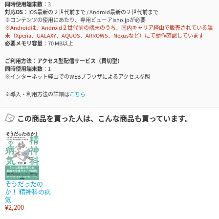
同時使用端末数
3
対応OS
iOS最新の２世代前まで / Android最新の２世代前まで
※コンテンツの使用にあたり、専用ビューアisho.jpが必要
※Androidは、Android２世代前の端末のうち、国内キャリア経由で販売されている端
末（Xperia、GALAXY、AQUOS、ARROWS、Nexusなど）にて動作確認しています
必要メモリ容量
70 MB以上
ご利用方法
アクセス型配信サービス（買切型）
同時使用端末数
1
※インターネット経由でのWEBブラウザによるアクセス参照
※導入・利用方法の詳細は
こちら
この商品を買った人は、こんな商品も買っています。
そうだったの
か！ 精神科の病
気
¥2,200