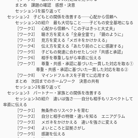
まとめ 課題の確認 感想・決意
セッション1を振り返って
セッション2 子どもとの関係を改善する──心配から信頼へ
セッション2の紹介 最も大切なこと──子どもの安全基地になる
［ワーク1］ 心配から信頼へ「この子はきっと大丈夫」
［ワーク2］ 聴き方を変える「全身全霊で」「鏡のように」
［ワーク3］ 見方を変える「メガネをかけかえる」
［ワーク4］ 伝え方を変える「あたり前のことに感謝する」
［ワーク5］ 子どもの発達に合わせたしつけ「共感と承認」
［ワーク6］ 相手を尊重しながら率直に伝える
［ワーク7］ 尊重・共感・承認に基づいた一貫した対応を取る①
尊重・共感・承認に基づいた一貫した対応を取る②
［ワーク8］ マインドフルネスを子育てに応用する
まとめ 次回までのホームワーク 決意の共有
セッション2を振り返って
セッション3 パートナー・家族との関係を改善する
セッション3の紹介 違いは強さ──自分も相手もリスペクトして
率直に伝える
［ワーク1］ 無条件のリスペクトを育む
［ワーク2］ 自分と相手の特徴・違いを知る エニアグラム
［ワーク3］ メガネをかけかえる 違いを強さに変える
［ワーク4］ よいところと証拠さがし
［ワーク5］ 感謝を伝える