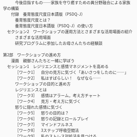
今後目指すもの──家族を守り癒すための異分野融合による家族
学の構築
付録 養育態度尺度日本語版（PSDQ-J）
養育態度尺度とは？
養育態度尺度日本語版（PSDQ-J）の使い方
セクション2 ワークショップの運用方法とさまざまな活用場面の紹介
さまざまな活用場面
研究プログラムに参加したお母さんたちの経験談
第2部 ワークショップの進め方
漫画 親御さんたちと一緒に学ぼう
セッション1 レジリエンスと感情マネジメントを高める
［ワーク1］ 自分の見方に気づく「あいさつをしたのに……」
［ワーク2］ 私はすばらしい！ なぜなら……
ワークショップの目的と進め方
レジリエンスとは
［ワーク3］ 感情はアラーム，考え方チャート
［ワーク4］ 見方・考え方に気づく
怒りに隠れた感情に気づく
［ワーク5］ 怒りの目的は？
［ワーク6］ 怒りの記録とロールプレイ
［ワーク7］ マインドフルネス
［ワーク8］ 3ステップ呼吸空間法
［ワーク9］ 私のストレス対処法を見つける