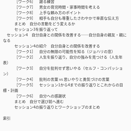
［ワーク6］ 謝る練習
［ワーク7］ 男女の育児時間・家事時間を考える
［ワーク8］ 上手な頼み方のポイント
［ワーク9］ 相手も自分も尊重したさわやかで率直な伝え方
まとめ 自分の言動をどう変えるか
セッション3を振り返って
セッション4 自分自身との関係を改善する──自分自身の親友・親に
なる
セッション4の紹介 自分自身との関係を改善する
［ワーク1］ 自分の無限の可能性を知る（ジョハリの窓）
［ワーク2］ 人生を振り返り，自分の強みを見つける（人生年
表）
［ワーク3］ 自分を批判せず思いやる（セルフ・コンパッショ
ン）
［ワーク4］ 批判の言葉 vs 思いやりと勇気づけの言葉
［ワーク5］ セッション1から4までの振り返りとこれからの目
標・計画
［ワーク6］ 自分への感謝状
まとめ 自分で選び前へ進む
セッション4の振り返りとワークショップのまとめ
索引