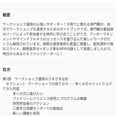
概要
ワークショップ運用の心強いサポーター！子育てに携わる専門職が、自
分でワークショップを運用するためのガイドブックです。専門職の最低限
のリードによって参加者が主体的に学び合うことができ、アンガーマネジ
メントやマインドフルネスのエッセンスを盛り込んだ楽しいワークがた
くさん解説されています。実際の運用事例も豊富に掲載し、配布資料や掲
示スライド、瞑想音声ガイダンス等をWEB付録として用意しましたので、
明日からあなたもファシリテーターに！
目次
第1部 ワークショップ運用のさまざまな形
セクション1 ワークショップの成り立ち──多くの方々とつくり上げ
てきた内容
多くの方に届けたい
ファミリーレジリエンス研究とプログラムの概要
研究参加者のアクション
三島市立保健センターでの勉強会
新しい課題と研究