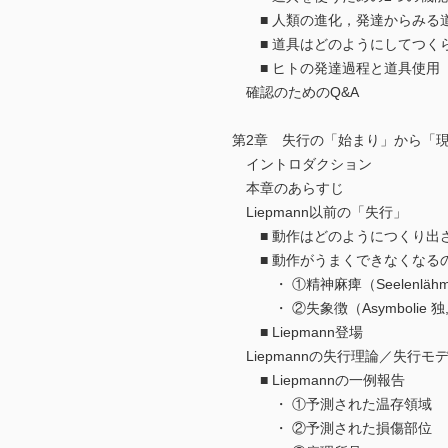
■ 人類の進化，発達からみる
■ 道具はどのようにしてつく
■ ヒトの発達過程と道具使用
確認のためのQ&A
第2章 失行の「始まり」から「
イントロダクション
本章のあらすじ
Liepmann以前の「失行」
■ 動作はどのようにつくり出
■ 動作がうまくできなくなる
・ ①精神麻痺（Seelenlähmung 
・ ②失象徴（Asymbolie 独, a
■ Liepmann登場
Liepmannの失行理論／失行モ
■ Liepmannの一例報告
・ ①予測された温存領域
・ ②予測された損傷部位