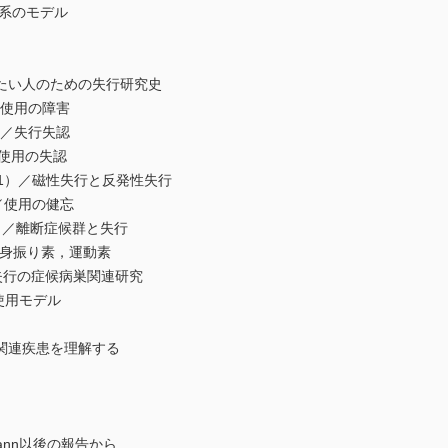
系のモデル
い人のための失行研究史
具使用の障害
）／失行失認
／使用の失認
981）／磁性失行と反発性失行
）／使用の健忘
4）／離断症候群と失行
）／身振り素，運動素
／失行の症候病巣関連研究
使用モデル
関連疾患を理解する
ann以後の報告から