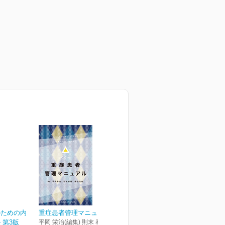
のための内
重症患者管理マニュアル
 第3版
平岡 栄治(編集) 則末 泰博(編