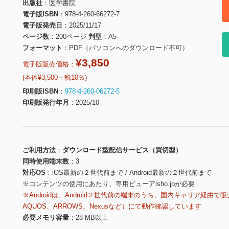
出版社
医学書院
電子版ISBN
978-4-260-66272-7
電子版発売日
2025/11/17
ページ数
200ページ
判型
A5
フォーマット
PDF（パソコンへのダウンロード不可）
¥3,850
電子版販売価格：
(本体¥3,500＋税10％)
印刷版ISBN
978-4-260-06272-5
印刷版発行年月
2025/10
ご利用方法
ダウンロード型配信サービス（買切型）
同時使用端末数
3
対応OS
iOS最新の２世代前まで / Android最新の２世代前まで
※コンテンツの使用にあたり、専用ビューアisho.jpが必要
※Androidは、Android２世代前の端末のうち、国内キャリア経由で販
AQUOS、ARROWS、Nexusなど）にて動作確認しています
必要メモリ容量
28 MB以上