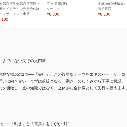
本高血圧学会高血圧管理・
髙岸 勝繁(著)
金城 光代(他編集)
療ガイドライン委員会(編)
シーニュ
医学書院
イフサイエンス出版
¥8,800
¥6,600
,180
れまでにない失行の入門書！
難解な概念の1つ──「失行」。この複雑なテーマをエキスパートがトコ
いに向き合い、まずは前提となる「動き」のしくみから丁寧に解説。そし
れを俯瞰し、点の知識ではなく、立体的な全体像として失行を捉えます
のか──「動き」と「道具」を手がかりに