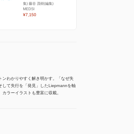
集) 藤谷 茂樹(編集)
MEDSI
¥7,150
トンわかりやすく解き明かす。「なぜ失
て失行を「発見」したLiepmannを軸
。カラーイラストも豊富に収載。