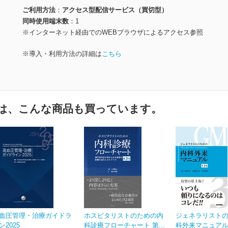
ご利用方法
アクセス型配信サービス（買切型）
同時使用端末数
1
※インターネット経由でのWEBブラウザによるアクセス参照
※導入・利用方法の詳細は
こちら
は、こんな商品も買っています。
血圧管理・治療ガイドラ
ホスピタリストのための内
ジェネラリスト
ン2025
科診療フローチャート 第...
科外来マニュアル