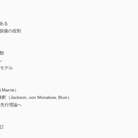
ある
損傷の役割
分類
ル
モデル
rrie）
son, von Monakow, Brun）
の失行理論へ
改訂