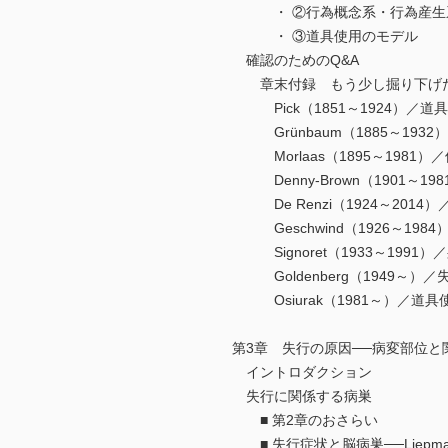
・ ②行為概念系・行為産生
・ ③道具使用のモデル
確認のためのQ&A
章末付録 もう少し掘り下げた
Pick（1851～1924）／道
Grünbaum（1885～1932
Morlaas（1895～1981）
Denny-Brown（1901～1
De Renzi（1924～2014
Geschwind（1926～198
Signoret（1933～1991
Goldenberg（1949～）
Osiurak（1981～）／道具
第3章 失行の原因──病変部位と
イントロダクション
失行に関係する病巣
■ 第2章のおさらい
■ 失行症状と脳病巣──Liepm