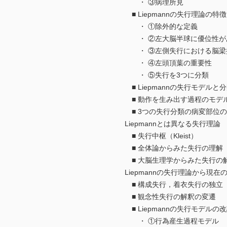
・ ③病理所見
■ Liepmannの失行理論の特徴
・ ①除外的な定義
・ ②左大脳半球に優位性が
・ ③左側失行における脳梁
・ ④左頭頂葉の重要性
・ ⑤失行を3つに分類
■ Liepmannの失行モデルと
■ 動作を生み出す過程のモデ
■ 3つの失行分類の病変部位の
Liepmannとは異なる失行理論
■ 失行中枢（Kleist）
■ 全体論からみた失行の理解（Ma
■ 大脳生理学からみた失行の解釈（Jack
Liepmannの失行理論から現在
■ 構成失行，着衣失行の独立
■ 観念性失行の解釈の変遷
■ Liepmannの失行モデルの
・ ①行為産生過程モデル