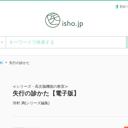
初め
ー
科
失行の診かた
≪シリーズ・高次脳機能の教室≫
失行の診かた【電子版】
河村 満(シリーズ編集)