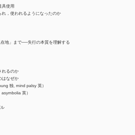
道具使用
られ，使われるようになったのか
現在地」まで──失行の本質を理解する
されるのか
のはなぜか
独, mind palsy 英）
symbolia 英）
デル