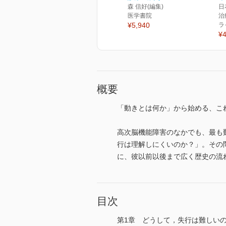
森 信好(編集)
日
医学書院
治
¥5,940
ラ
¥4
概要
「動きとは何か」から始める、こ
高次脳機能障害のなかでも、最も
行は理解しにくいのか？」。その問
に、彼以前以後まで広く歴史の流
目次
第1章 どうして，失行は難しい